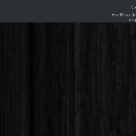
Co
WordPress th
49 q