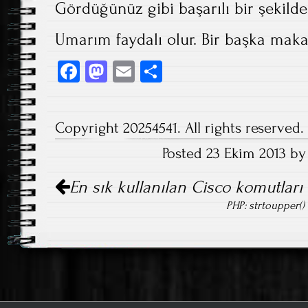
Gördüğünüz gibi başarılı bir şekilde 
Umarım faydalı olur. Bir başka maka
Fa
M
E
S
ce
as
m
ha
b
to
ail
re
Copyright 20254541. All rights reserved.
o
d
Posted 23 Ekim 2013 by
ok
o
Post
n
En sık kullanılan Cisco komutları
navigation
PHP: strtoupper(