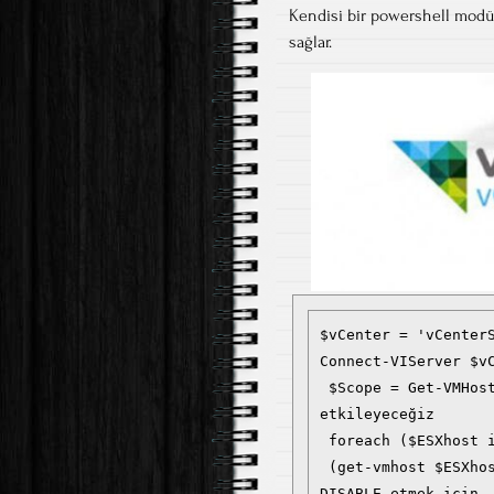
Kendisi bir powershell modül
sağlar.
$vCenter = 'vCenterS
Connect-VIServer $vC
 $Scope = Get-VMHost # Vcenterdan yönetilen tüm VMlerin Lockdown Modunu 
etkileyeceğiz

 foreach ($ESXhost in $Scope) {

 (get-vmhost $ESXhost | get-view).ExitLockdownMode() # Lockdown Mode' u 
DISABLE etmek için
