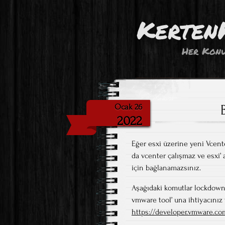
Kerten
Her Konu
Ocak 26
2022
Eğer esxi üzerine yeni Vcente
da vcenter çalışmaz ve esxi
için bağlanamazsınız.
Aşağıdaki komutlar lockdown 
vmware tool’ una ihtiyacınız 
https://developer.vmware.co