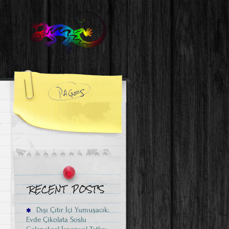
Dışı Çıtır İçi Yumuşacık:
Evde Çikolata Soslu