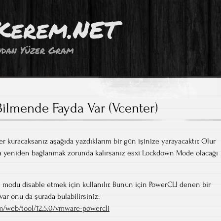
Kerem.NET
dan Yüzer Gram
Bilmende Fayda Var (Vcenter)
r kuracaksanız aşağıda yazdıklarım bir gün işinize yarayacaktır. Olur
’ a yeniden bağlanmak zorunda kalırsanız esxi Lockdown Mode olacağı
modu disable etmek için kullanılır. Bunun için PowerCLI denen bir
var onu da şurada bulabilirsiniz:
m/web/tool/12.5.0/vmware-powercli