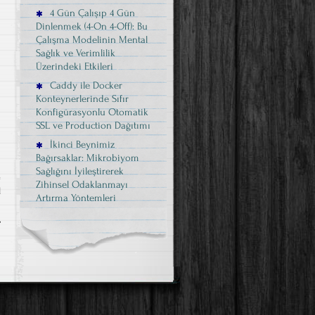
4 Gün Çalışıp 4 Gün
Dinlenmek (4-On 4-Off): Bu
Çalışma Modelinin Mental
Sağlık ve Verimlilik
Üzerindeki Etkileri
Caddy ile Docker
Konteynerlerinde Sıfır
Konfigürasyonlu Otomatik
SSL ve Production Dağıtımı
İkinci Beynimiz
Bağırsaklar: Mikrobiyom
Sağlığını İyileştirerek
Zihinsel Odaklanmayı
l
Artırma Yöntemleri