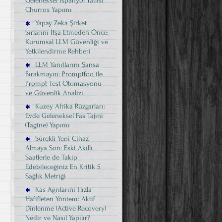
Geleneksel İspanyol Tatlısı
Churros Yapımı
Yapay Zeka Şirket
Sırlarını İfşa Etmeden Önce:
Kurumsal LLM Güvenliği ve
Yetkilendirme Rehberi
LLM Yanıtlarını Şansa
Bırakmayın: Promptfoo ile
Prompt Test Otomasyonu
ve Güvenlik Analizi
Kuzey Afrika Rüzgarları:
Evde Geleneksel Fas Tajini
(Tagine) Yapımı
Sürekli Yeni Cihaz
Almaya Son: Eski Akıllı
Saatlerle de Takip
Edebileceğiniz En Kritik 5
Sağlık Metriği
Kas Ağrılarını Hızla
Hafifleten Yöntem: Aktif
Dinlenme (Active Recovery)
Nedir ve Nasıl Yapılır?