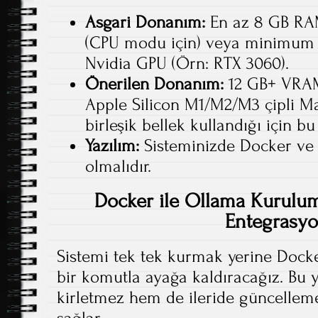
Asgari Donanım:
En az 8 GB RA
(CPU modu için) veya minimum 
Nvidia GPU (Örn: RTX 3060).
Önerilen Donanım:
12 GB+ VRAM
Apple Silicon M1/M2/M3 çipli Ma
birleşik bellek kullandığı için bu 
Yazılım:
Sisteminizde Docker ve
olmalıdır.
Docker ile Ollama Kurul
Entegrasy
Sistemi tek tek kurmak yerine Docke
bir komutla ayağa kaldıracağız. Bu
kirletmez hem de ileride güncelleme