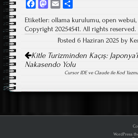
Fa
M
E
S
ce
as
m
ha
Etiketler:
ollama kurulumu
,
open webui
b
to
ail
re
Copyright 20254541. All rights reserved.
o
d
Posted 6 Haziran 2025 by Ke
ok
o
Post
n
Kitle Turizminden Kaçış: Japonya’n
navigation
Nakasendo Yolu
Cursor IDE ve Claude ile Kod Yazm
Co
WordPress th