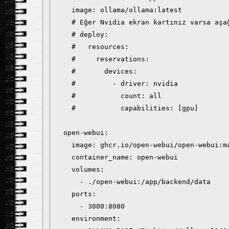
    image: ollama/ollama:latest

    # Eğer Nvidia ekran kartınız varsa aşa
    # deploy:

    #   resources:

    #     reservations:

    #       devices:

    #         - driver: nvidia

    #           count: all

    #           capabilities: [gpu]

  open-webui:

    image: ghcr.io/open-webui/open-webui:ma
    container_name: open-webui

    volumes:

      - ./open-webui:/app/backend/data

    ports:

      - 3000:8080

    environment:
