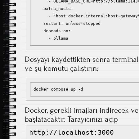
      - OLLAMA_BASE_URL=http://ollama:11434
    extra_hosts:

      - "host.docker.internal:host-gateway"
    restart: unless-stopped

    depends_on:

      - ollama
Dosyayı kaydettikten sonra terminal
ve şu komutu çalıştırın:
docker compose up -d
Docker, gerekli imajları indirecek ve
başlatacaktır. Tarayıcınızı açıp
http://localhost:3000