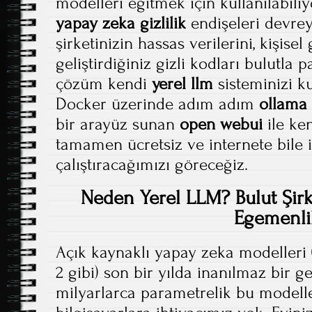
modelleri eğitmek için kullanılabili
yapay zeka gizlilik
endişeleri devreye
şirketinizin hassas verilerini, kişisel
geliştirdiğiniz gizli kodları bulutla
çözüm kendi
yerel llm
sisteminizi k
Docker üzerinde adım adım
ollama
bir arayüz sunan
open webui
ile ke
tamamen ücretsiz ve internete bile 
çalıştıracağımızı göreceğiz.
Neden Yerel LLM? Bulut Şirke
Egemenli
Açık kaynaklı yapay zeka modelleri
2 gibi) son bir yılda inanılmaz bir ge
milyarlarca parametrelik bu modelle