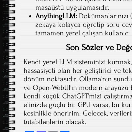
masaüstü uygulamasıdır.
AnythingLLM:
Dokümanlarınızı (
zekaya kolayca öğretip soru-cev
tamamen yerel çalışan kullanıcı d
Son Sözler ve Değ
Kendi yerel LLM sisteminizi kurmak, 
hassasiyeti olan her geliştirici ve tek
dönüm noktasıdır. Ollama’nın sund
ve Open-WebUI’ın modern arayüzü bi
kendi küçük ChatGPT’mizi çalıştırmak
elinizde güçlü bir GPU varsa, bu k
kesinlikle öneririm. Gelecek, verile
tutabilenlerin olacak.