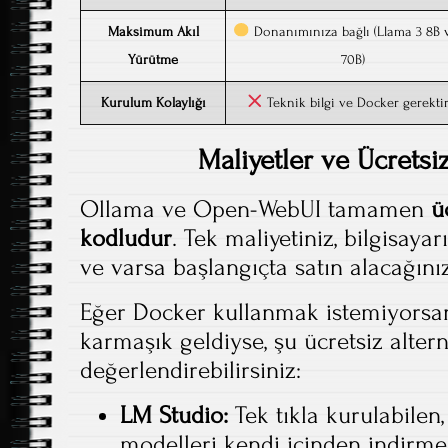
Maksimum Akıl
Donanımınıza bağlı (Llama 3 8B 
Yürütme
70B)
Kurulum Kolaylığı
Teknik bilgi ve Docker gerektir
Maliyetler ve Ücretsiz
Ollama ve Open-WebUI tamamen
ü
kodludur
. Tek maliyetiniz, bilgisaya
ve varsa başlangıçta satın alacağını
Eğer Docker kullanmak istemiyorsa
karmaşık geldiyse, şu ücretsiz altern
değerlendirebilirsiniz:
LM Studio:
Tek tıkla kurulabilen
modelleri kendi içinden indirmen