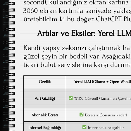
second), kullandığınız ekran kartına
3060 ekran kartımla saniyede yaklaş
üretebildim ki bu değer ChatGPT Plu
Artılar ve Eksiler: Yerel LLM
Kendi yapay zekanızı çalıştırmak har
güzel şeyin bir bedeli var. Aşağıdaki
ticari bulut servislerine karşı duru
Özellik
Yerel LLM (Ollama + Open-WebUI
Veri Gizliliği
%100 Güvenli (Tamamen Çevrimd
Abonelik Ücreti
Ücretsiz (Sonsuza kadar)
İnternet Bağımlılığı
İnternetsiz çalışabilir