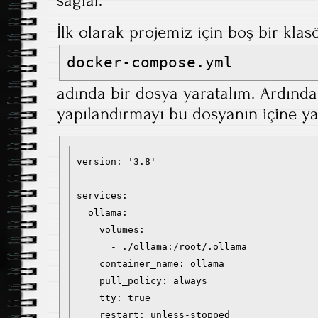
sağlar.
İlk olarak projemiz için boş bir klas
docker-compose.yml
adında bir dosya yaratalım. Ardında
yapılandırmayı bu dosyanın içine yap
version: '3.8'

services:

  ollama:

    volumes:

      - ./ollama:/root/.ollama

    container_name: ollama

    pull_policy: always

    tty: true

    restart: unless-stopped
