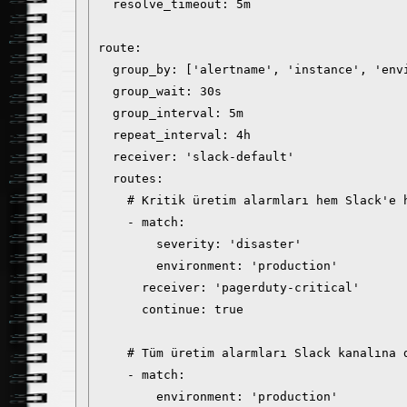
  resolve_timeout: 5m

route:

  group_by: ['alertname', 'instance', 'envi
  group_wait: 30s

  group_interval: 5m

  repeat_interval: 4h

  receiver: 'slack-default'

  routes:

    # Kritik üretim alarmları hem Slack'e h
    - match:

        severity: 'disaster'

        environment: 'production'

      receiver: 'pagerduty-critical'

      continue: true

    # Tüm üretim alarmları Slack kanalına d
    - match:

        environment: 'production'
