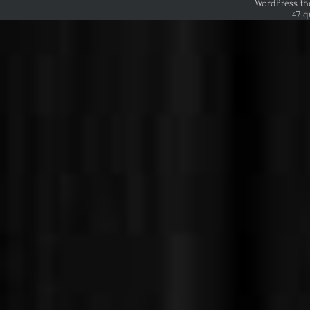
WordPress th
47 q