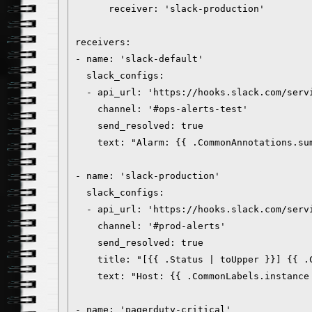
      receiver: 'slack-production'

receivers:

- name: 'slack-default'

  slack_configs:

  - api_url: 'https://hooks.slack.com/serv
    channel: '#ops-alerts-test'

    send_resolved: true

    text: "Alarm: {{ .CommonAnnotations.su
- name: 'slack-production'

  slack_configs:

  - api_url: 'https://hooks.slack.com/serv
    channel: '#prod-alerts'

    send_resolved: true

    title: "[{{ .Status | toUpper }}] {{ .C
    text: "Host: {{ .CommonLabels.instance
- name: 'pagerduty-critical'
