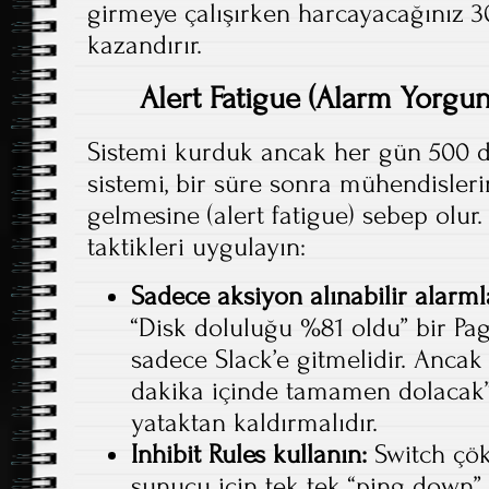
girmeye çalışırken harcayacağınız 30
kazandırır.
Alert Fatigue (Alarm Yorgu
Sistemi kurduk ancak her gün 500 d
sistemi, bir süre sonra mühendisler
gelmesine (alert fatigue) sebep olur
taktikleri uygulayın:
Sadece aksiyon alınabilir alarml
“Disk doluluğu %81 oldu” bir Pag
sadece Slack’e gitmelidir. Anca
dakika içinde tamamen dolacak”
yataktan kaldırmalıdır.
Inhibit Rules kullanın:
Switch çök
sunucu için tek tek “ping down”