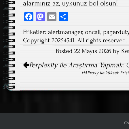
alarmınız az, uykunuz bol olsun!
Fa
M
E
S
ce
as
m
ha
Etiketler:
alertmanager
,
oncall
,
pagerdut
b
to
ail
re
Copyright 20254541. All rights reserved.
o
d
Posted 22 Mayıs 2026 by Ke
ok
o
Post
n
Perplexity ile Araştırma Yapmak: G
navigation
HAProxy ile Yüksek Erişi
Co