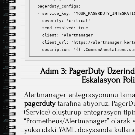
  pagerduty_configs:

  - service_key: 'YOUR_PAGERDUTY_INTEGRATIO
    severity: 'critical'

    send_resolved: true

    client: 'Alertmanager'

    client_url: 'https://alertmanager.kerte
Adım 3: PagerDuty Üzerinde
Eskalasyon Polit
Alertmanager entegrasyonunu tama
pagerduty
tarafına atıyoruz. PagerDu
(Service) oluşturup entegrasyon tipi
“Prometheus/Alertmanager” olarak s
yukarıdaki YAML dosyasında kullan