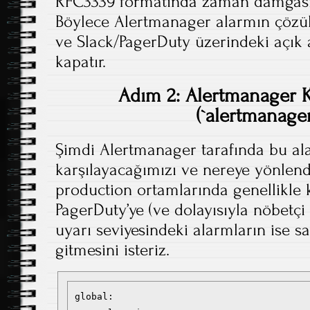
RFC3339 formatında zaman damgasıyl
Böylece Alertmanager alarmın çözül
ve Slack/PagerDuty üzerindeki açık 
kapatır.
Adım 2: Alertmanager 
(`alertmanager
Şimdi Alertmanager tarafında bu ala
karşılayacağımızı ve nereye yönlend
production ortamlarında genellikle k
PagerDuty’ye (ve dolayısıyla nöbetçi
uyarı seviyesindeki alarmların ise s
gitmesini isteriz.
global:
