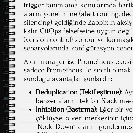
trigger tanımlama konularında harika
alarm yönetimine (alert routing, dedu
silencing) geldiğinde Zabbix’in aksi
kalır. GitOps felsefesine uygun deği
(version control) zordur ve karmaşı
senaryolarında konfigürasyon cehen
Alertmanager ise Prometheus ekosis
sadece Prometheus ile sınırlı olmak 
sunduğu avantajlar şunlardır:
Deduplication (Tekilleştirme):
Ayn
benzer alarmı tek bir Slack mesaj
Inhibition (Bastırma):
Eğer bir ve
çöktüyse, o veri merkezinin için
“Node Down” alarmı göndermez;