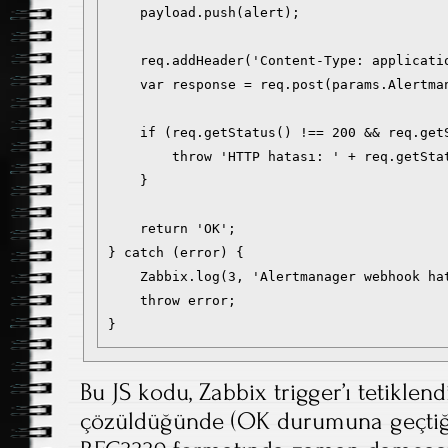
    payload.push(alert);

    req.addHeader('Content-Type: applicatio
    var response = req.post(params.Alertma
    if (req.getStatus() !== 200 && req.getS
        throw 'HTTP hatası: ' + req.getStat
    }

    return 'OK';

} catch (error) {

    Zabbix.log(3, 'Alertmanager webhook hat
    throw error;

Bu JS kodu, Zabbix trigger’ı tetiklen
çözüldüğünde (OK durumuna geçtiğ