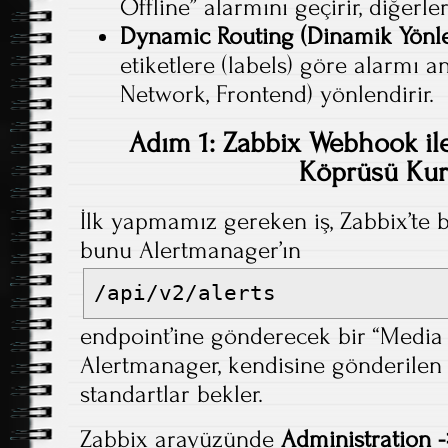
Offline” alarmını geçirir, diğerleri
Dynamic Routing (Dinamik Yönl
etiketlere (labels) göre alarmı 
Network, Frontend) yönlendirir.
Adım 1: Zabbix Webhook il
Köprüsü Ku
İlk yapmamız gereken iş, Zabbix’te b
bunu Alertmanager’ın
/api/v2/alerts
endpoint’ine gönderecek bir “Media 
Alertmanager, kendisine gönderilen 
standartlar bekler.
Zabbix arayüzünde
Administration 