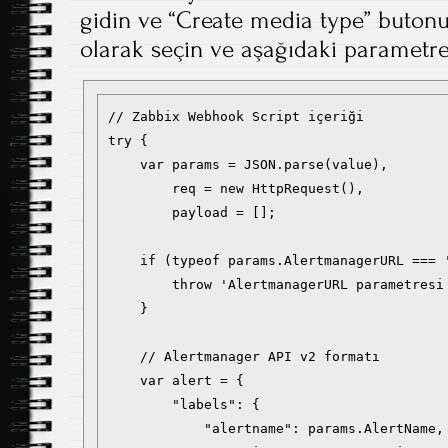
gidin ve “Create media type” butonun
olarak seçin ve aşağıdaki parametrel
// Zabbix Webhook Script içeriği

try {

    var params = JSON.parse(value),

        req = new HttpRequest(),

        payload = [];

    if (typeof params.AlertmanagerURL === '
        throw 'AlertmanagerURL parametresi 
    }

    // Alertmanager API v2 formatı

    var alert = {

        "labels": {

            "alertname": params.AlertName,
