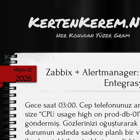
KertenKerem.
Her Konudan Yüzer Gram
Zabbix + Alertmanager:
Mayıs 22
2026
Entegra
Gece saat 03:00. Cep telefonunuz ard
size “CPU usage high on prod-db-01”
göndermiş. Gözlerinizi oğuşturarak 
durumun aslında sadece planlı bir 