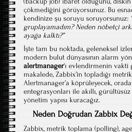
(backup job) ibaret olduğunu, diskin
çökmediğini görüyorsunuz. Bu esna
kendinize şu soruyu soruyorsunuz:
gruplayamadım? Neden nöbetçi ark
ayağa kalktı?”
İşte tam bu noktada, geleneksel iz
modern bulut dünyasının alarm yön
alertmanager
‘ı evlendirmenin vakti
makalede, Zabbix’in topladığı metrik 
Alertmanager’a köprüleyecek, orad
entegrasyonları ile akıllı, gürültüsü
yönetim yapısı kuracağız.
Neden Doğrudan Zabbix Değ
Zabbix, metrik toplama (polling), ag