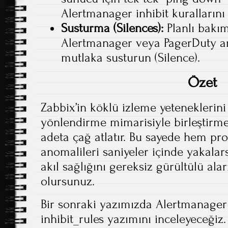
Alertmanager inhibit kurallarını
Susturma (Silences):
Planlı bakı
Alertmanager veya PagerDuty ara
mutlaka susturun (Silence).
Özet
Zabbix’in köklü izleme yeteneklerin
yönlendirme mimarisiyle birleştirme
adeta çağ atlatır. Bu sayede hem pr
anomalileri saniyeler içinde yakalar
akıl sağlığını gereksiz gürültülü a
olursunuz.
Bir sonraki yazımızda Alertmanager
inhibit_rules yazımını inceleyeceği