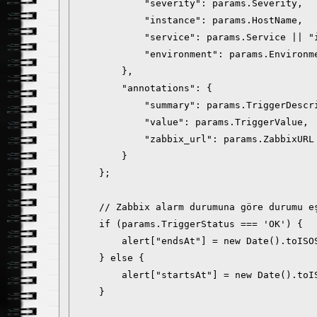
            "severity": params.Severity,

            "instance": params.HostName,

            "service": params.Service || "i
            "environment": params.Environme
        },

        "annotations": {

            "summary": params.TriggerDescri
            "value": params.TriggerValue,

            "zabbix_url": params.ZabbixURL
        }

    };

    // Zabbix alarm durumuna göre durumu eş
    if (params.TriggerStatus === 'OK') {

        alert["endsAt"] = new Date().toISOS
    } else {

        alert["startsAt"] = new Date().toIS
    }
