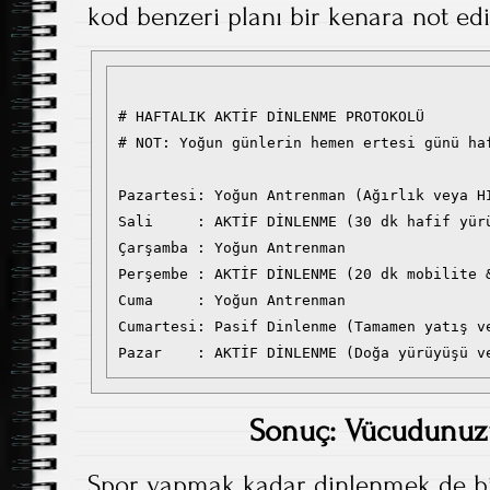
kod benzeri planı bir kenara not edi
# HAFTALIK AKTİF DİNLENME PROTOKOLÜ

# NOT: Yoğun günlerin hemen ertesi günü haf
Pazartesi: Yoğun Antrenman (Ağırlık veya HI
Sali     : AKTİF DİNLENME (30 dk hafif yürü
Çarşamba : Yoğun Antrenman

Perşembe : AKTİF DİNLENME (20 dk mobilite &
Cuma     : Yoğun Antrenman

Cumartesi: Pasif Dinlenme (Tamamen yatış ve
Sonuç: Vücudunuz
Spor yapmak kadar dinlenmek de bir 