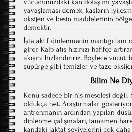
vücudunuzdaki kan dolaşımı yavaşla
yavaşlaması demek, kasların iyileşme
oksijen ve besin maddelerinin bölg
demektir.
İşte aktif dinlenmenin mantığı tam 
girer. Kalp atış hızınızı hafifçe artı
akışını hızlandırırız. Böylece vücut, b
süpürge gibi temizler ve taze oksijen
Bilim Ne Di
Konu sadece bir his meselesi değil.
oldukça net. Araştırmalar gösteriyor
antrenmanın ardından yapılan düşük
dinlenme çalışmaları, tamamen hare
kandaki laktat seviyelerini çok daha