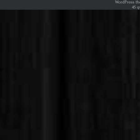
WordPress th
45 q