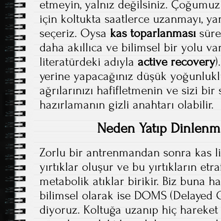
etmeyin, yalnız değilsiniz. Çoğumuz
için koltukta saatlerce uzanmayı, ya
seçeriz. Oysa
kas toparlanması
süre
daha akıllıca ve bilimsel bir yolu va
literatürdeki adıyla
active recovery
)
yerine yapacağınız düşük yoğunlukl
ağrılarınızı hafifletmenin ve sizi b
hazırlamanın gizli anahtarı olabilir.
Neden Yatıp Dinlenm
Zorlu bir antrenmandan sonra kas l
yırtıklar oluşur ve bu yırtıkların etra
metabolik atıklar birikir. Biz buna hal
bilimsel olarak ise DOMS (Delayed 
diyoruz. Koltuğa uzanıp hiç hareket