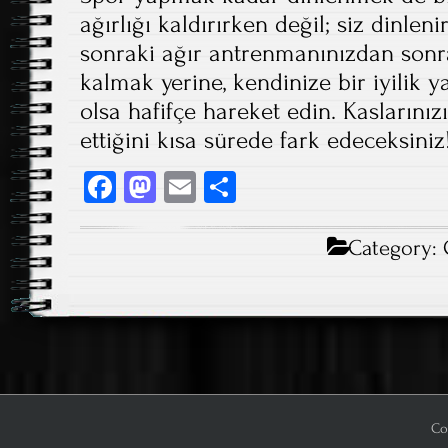
ağırlığı kaldırırken değil; siz dinleni
sonraki ağır antrenmanınızdan son
kalmak yerine, kendinize bir iyilik 
olsa hafifçe hareket edin. Kaslarınız
ettiğini kısa sürede fark edeceksiniz
Fa
M
E
S
ce
as
m
ha
b
to
ail
re
Category:
o
d
ok
o
n
Co