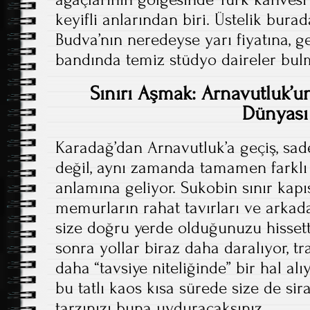
keyifli anlarından biri. Üstelik bura
Budva’nın neredeyse yarı fiyatına, g
bandında temiz stüdyo daireler b
Sınırı Aşmak: Arnavutluk’u
Dünyası
Karadağ’dan Arnavutluk’a geçiş, sad
değil, aynı zamanda tamamen farklı
anlamına geliyor. Sukobin sınır kap
memurların rahat tavırları ve arkad
size doğru yerde olduğunuzu hissettir
sonra yollar biraz daha daralıyor, tra
daha “tavsiye niteliğinde” bir hal al
bu tatlı kaos kısa sürede size de si
tarzınızı buna uyduracaksınız.