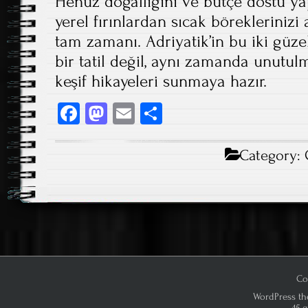
Henüz doğallığını ve bütçe dostu y
yerel fırınlardan sıcak böreklerinizi
tam zamanı. Adriyatik’in bu iki güze
bir tatil değil, aynı zamanda unutul
keşif hikayeleri sunmaya hazır.
Fa
M
E
S
ce
as
m
ha
b
to
ail
re
Category:
o
d
ok
o
n
Co
WordPress th
45 q