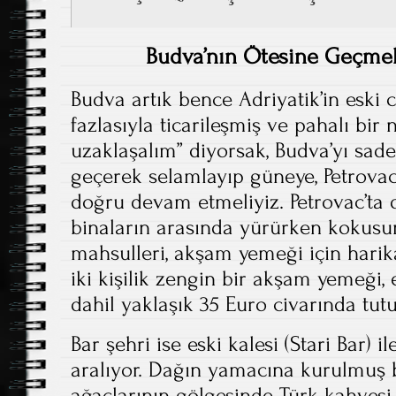
Budva’nın Ötesine Geçmek
Budva artık bence Adriyatik’in eski ca
fazlasıyla ticarileşmiş ve pahalı bir 
uzaklaşalım” diyorsak, Budva’yı sad
geçerek selamlayıp güneye, Petrovac
doğru devam etmeliyiz. Petrovac’ta 
binaların arasında yürürken kokusu
mahsulleri, akşam yemeği için harik
iki kişilik zengin bir akşam yemeği,
dahil yaklaşık 35 Euro civarında tutu
Bar şehri ise eski kalesi (Stari Bar) il
aralıyor. Dağın yamacına kurulmuş b
ağaçlarının gölgesinde Türk kahvesi