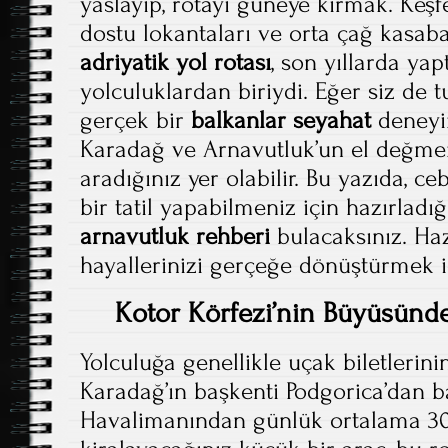
yaslayıp, rotayı güneye kırmak. Keşf
dostu lokantaları ve orta çağ kasab
adriyatik yol rotası
, son yıllarda yap
yolculuklardan biriydi. Eğer siz de t
gerçek bir
balkanlar seyahat
deneyim
Karadağ ve Arnavutluk’un el değmem
aradığınız yer olabilir. Bu yazıda, c
bir tatil yapabilmeniz için hazırlad
arnavutluk rehberi
bulacaksınız. Haz
hayallerinizi gerçeğe dönüştürmek i
Kotor Körfezi’nin Büyüsünde
Yolculuğa genellikle uçak biletleri
Karadağ’ın başkenti Podgorica’dan b
Havalimanından günlük ortalama 30