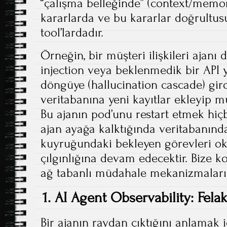
“çalışma belleğinde” (context/memor
kararlarda ve bu kararlar doğrultusu
tool’lardadır.
Örneğin, bir müşteri ilişkileri ajanı
injection veya beklenmedik bir API 
döngüye (hallucination cascade) gi
veritabanına yeni kayıtlar ekleyip m
Bu ajanın pod’unu restart etmek hiç
ajan ayağa kalktığında veritabanındak
kuyruğundaki bekleyen görevleri ok
çılgınlığına devam edecektir. Bize ko
ağ tabanlı müdahale mekanizmaları 
1. AI Agent Observability: Fela
Bir ajanın raydan çıktığını anlamak 