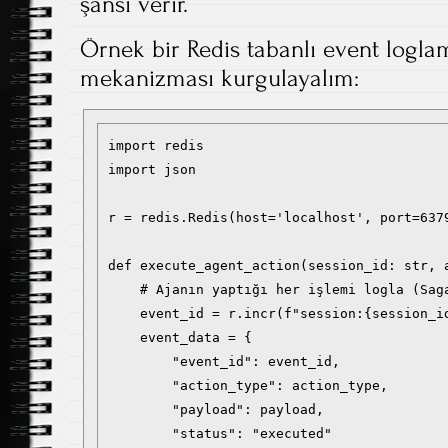
şansı verir.
Örnek bir Redis tabanlı event logla
mekanizması kurgulayalım:
import redis

import json

r = redis.Redis(host='localhost', port=6379
def execute_agent_action(session_id: str, a
    # Ajanın yaptığı her işlemi logla (Saga
    event_id = r.incr(f"session:{session_id
    event_data = {

        "event_id": event_id,

        "action_type": action_type,

        "payload": payload,

        "status": "executed"
