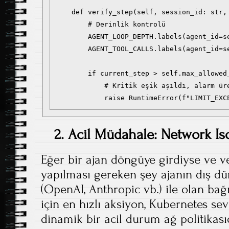
    def verify_step(self, session_id: str, 
        # Derinlik kontrolü

        AGENT_LOOP_DEPTH.labels(agent_id=s
        AGENT_TOOL_CALLS.labels(agent_id=se
        if current_step > self.max_allowed_
            # Kritik eşik aşıldı, alarm üre
2. Acil Müdahale: Network Iso
Eğer bir ajan döngüye girdiyse ve ve
yapılması gereken şey ajanın dış dü
(OpenAI, Anthropic vb.) ile olan bağı
için en hızlı aksiyon, Kubernetes s
dinamik bir acil durum ağ politikası