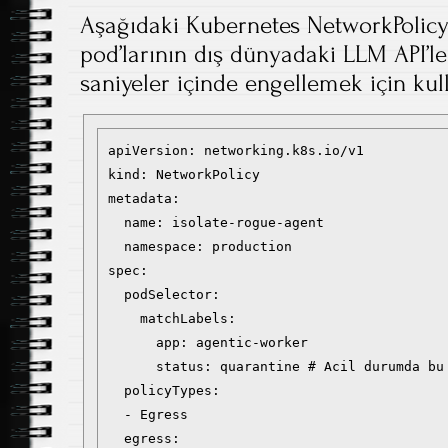
Aşağıdaki Kubernetes NetworkPolicy 
pod’larının dış dünyadaki LLM API’ler
saniyeler içinde engellemek için kulla
apiVersion: networking.k8s.io/v1

kind: NetworkPolicy

metadata:

  name: isolate-rogue-agent

  namespace: production

spec:

  podSelector:

    matchLabels:

      app: agentic-worker

      status: quarantine # Acil durumda bu 
  policyTypes:

  - Egress

  egress:
