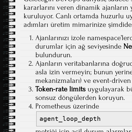
kararlarını veren dinamik ajanların
kuruluyor. Canlı ortamda huzurlu uy
adımları üretim mimarinize şimdiden
Ajanlarınızı izole namespace’lerde
durumlar için ağ seviyesinde
Ne
bulundurun.
Ajanların veritabanlarına doğru
asla izin vermeyin; bunun yeri
mekanizmaları) ve event-driven 
Token-rate limits
uygulayarak büt
sonsuz döngülerden koruyun.
Prometheus üzerinde
agent_loop_depth
metriği için acil durum alarmlar