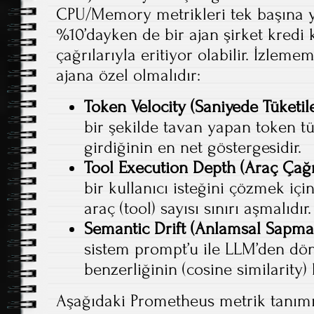
CPU/Memory metrikleri tek başına y
%10’dayken de bir ajan şirket kredi k
çağrılarıyla eritiyor olabilir. İzlem
ajana özel olmalıdır:
Token Velocity (Saniyede Tüketil
bir şekilde tavan yapan token tü
girdiğinin en net göstergesidir.
Tool Execution Depth (Araç Çağrı
bir kullanıcı isteğini çözmek içi
araç (tool) sayısı sınırı aşmalıdır.
Semantic Drift (Anlamsal Sapma
sistem prompt’u ile LLM’den dön
benzerliğinin (cosine similarity)
Aşağıdaki Prometheus metrik tanımı