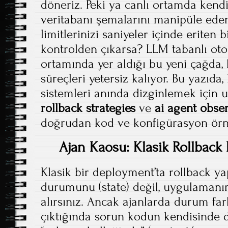
döneriz. Peki ya canlı ortamda kendi 
veritabanı şemalarını manipüle ede
limitlerinizi saniyeler içinde eriten 
kontrolden çıkarsa? LLM tabanlı ot
ortamında yer aldığı bu yeni çağda,
süreçleri yetersiz kalıyor. Bu yazıd
sistemleri anında dizginlemek için 
rollback strategies
ve
ai agent obser
doğrudan kod ve konfigürasyon örnek
Ajan Kaosu: Klasik Rollback
Klasik bir deployment’ta rollback y
durumunu (state) değil, uygulamanın 
alırsınız. Ancak ajanlarda durum fark
çıktığında sorun kodun kendisinde de