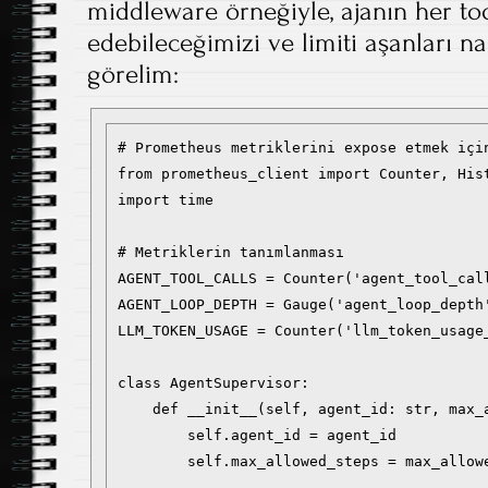
middleware örneğiyle, ajanın her tool
edebileceğimizi ve limiti aşanları n
görelim:
# Prometheus metriklerini expose etmek için
from prometheus_client import Counter, Hist
import time

# Metriklerin tanımlanması

AGENT_TOOL_CALLS = Counter('agent_tool_cal
AGENT_LOOP_DEPTH = Gauge('agent_loop_depth
LLM_TOKEN_USAGE = Counter('llm_token_usage
class AgentSupervisor:

    def __init__(self, agent_id: str, max_a
        self.agent_id = agent_id

        self.max_allowed_steps = max_allowe