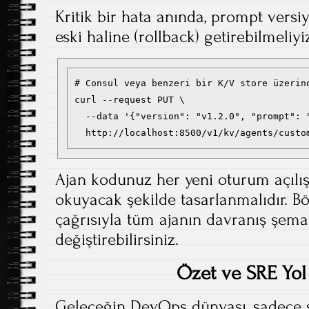
Kritik bir hata anında, prompt versi
eski haline (rollback) getirebilmeliyi
# Consul veya benzeri bir K/V store üzerind
curl --request PUT \

  --data '{"version": "v1.2.0", "prompt": 
  http://localhost:8500/v1/kv/agents/custo
Ajan kodunuz her yeni oturum açılı
okuyacak şekilde tasarlanmalıdır. Bö
çağrısıyla tüm ajanın davranış şema
değiştirebilirsiniz.
Özet ve SRE Yol 
Geleceğin DevOps dünyası, sadece st