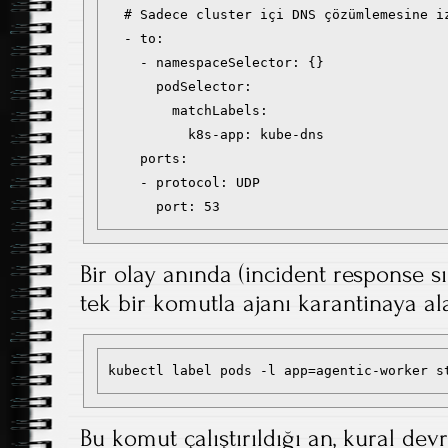
  # Sadece cluster içi DNS çözümlemesine i
  - to:

    - namespaceSelector: {}

      podSelector:

        matchLabels:

          k8s-app: kube-dns

    ports:

    - protocol: UDP

Bir olay anında (incident response s
tek bir komutla ajanı karantinaya ala
kubectl label pods -l app=agentic-worker s
Bu komut çalıştırıldığı an, kural dev