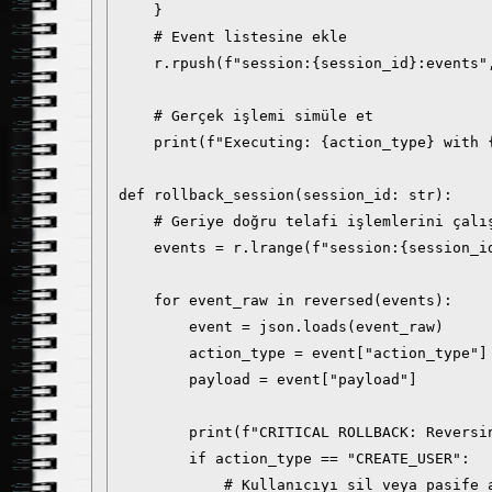
    }

    # Event listesine ekle

    r.rpush(f"session:{session_id}:events",
    # Gerçek işlemi simüle et

    print(f"Executing: {action_type} with {
def rollback_session(session_id: str):

    # Geriye doğru telafi işlemlerini çalış
    events = r.lrange(f"session:{session_id
    for event_raw in reversed(events):

        event = json.loads(event_raw)

        action_type = event["action_type"]

        payload = event["payload"]

        print(f"CRITICAL ROLLBACK: Reversin
        if action_type == "CREATE_USER":

            # Kullanıcıyı sil veya pasife a