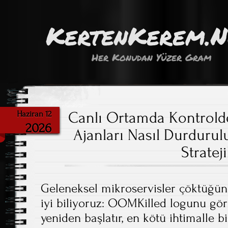
KertenKerem.
Her Konudan Yüzer Gram
Canlı Ortamda Kontrold
Haziran 12
2026
Ajanları Nasıl Durdurul
Strateji
Geleneksel mikroservisler çöktüğü
iyi biliyoruz: OOMKilled logunu gör
yeniden başlatır, en kötü ihtimalle b