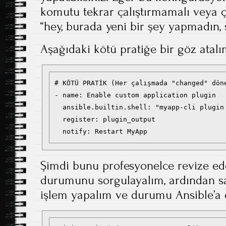
komutu tekrar çalıştırmamalı veya ça
“hey, burada yeni bir şey yapmadın, 
Aşağıdaki kötü pratiğe bir göz atalı
# KÖTÜ PRATİK (Her çalışmada "changed" döne
- name: Enable custom application plugin

  ansible.builtin.shell: "myapp-cli plugin 
  register: plugin_output

Şimdi bunu profesyonelce revize ed
durumunu sorgulayalım, ardından sad
işlem yapalım ve durumu Ansible’a d