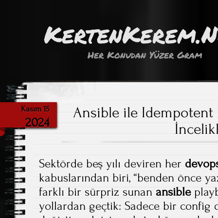
KertenKerem.
Her Konudan Yüzer Gram
Ansible ile Idempoten
Kasım 15
2024
İncelik
Sektörde beş yılı deviren her
devop
kabuslarından biri, “benden önce yaz
farklı bir sürpriz sunan
ansible
playb
yollardan geçtik: Sadece bir config