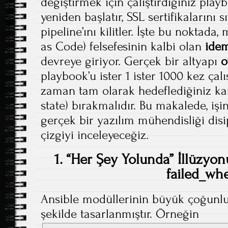
değiştirmek için çalıştırdığınız play
yeniden başlatır, SSL sertifikalarını 
pipeline’ını kilitler. İşte bu noktada
as Code) felsefesinin kalbi olan
ide
devreye giriyor. Gerçek bir altyapı
o
playbook’u ister 1 ister 1000 kez çalı
zaman tam olarak hedeflediğiniz ka
state) bırakmalıdır. Bu makalede, iş
gerçek bir yazılım mühendisliği dis
çizgiyi inceleyeceğiz.
1. “Her Şey Yolunda” İllüzy
failed_wh
Ansible modüllerinin büyük çoğunl
şekilde tasarlanmıştır. Örneğin