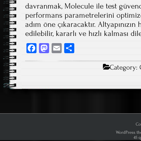
davranmak, Molecule ile test güven
performans parametrelerini optimize
adım öne çıkaracaktır. Altyapınızın
edilebilir, kararlı ve hızlı kalması dil
Fa
M
E
S
ce
as
m
ha
b
to
ail
re
Category:
o
d
ok
o
n
Co
WordPress th
45 q