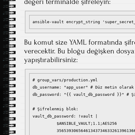
değeri terminalde şifreleyin:
ansible-vault encrypt_string 'super_secret
Bu komut size YAML formatında şifr
verecektir. Bu bloğu değişken dosy
yapıştırabilirsiniz:
# group_vars/production.yml

db_username: "app_user" # Düz metin olarak 
db_password: "{{ vault_db_password }}" # Şi
# Şifrelenmiş blok:

vault_db_password: !vault |

          $ANSIBLE_VAULT;1.1;AES256

          35653930656461343734633261396136