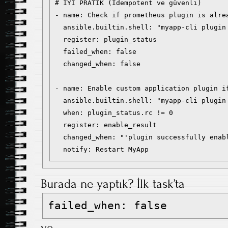
# İYİ PRATİK (Idempotent ve güvenli)

- name: Check if prometheus plugin is alrea
  ansible.builtin.shell: "myapp-cli plugin 
  register: plugin_status

  failed_when: false

  changed_when: false

- name: Enable custom application plugin if
  ansible.builtin.shell: "myapp-cli plugin 
  when: plugin_status.rc != 0

  register: enable_result

  changed_when: "'plugin successfully enabl
Burada ne yaptık? İlk task’ta
failed_when: false
ve