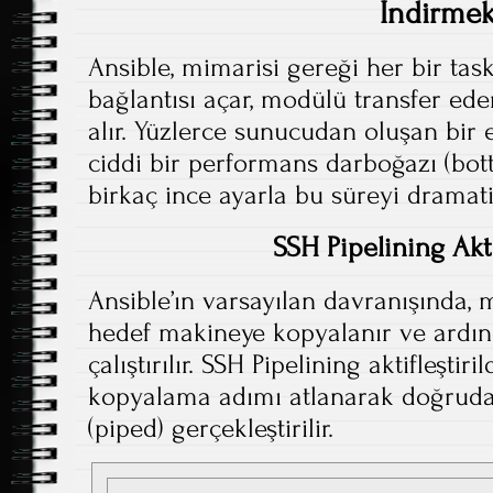
İndirme
Ansible, mimarisi gereği her bir ta
bağlantısı açar, modülü transfer eder
alır. Yüzlerce sunucudan oluşan bi
ciddi bir performans darboğazı (bott
birkaç ince ayarla bu süreyi dramatik
SSH Pipelining Akt
Ansible’ın varsayılan davranışında,
hedef makineye kopyalanır ve ardı
çalıştırılır. SSH Pipelining aktifleştir
kopyalama adımı atlanarak doğrud
(piped) gerçekleştirilir.