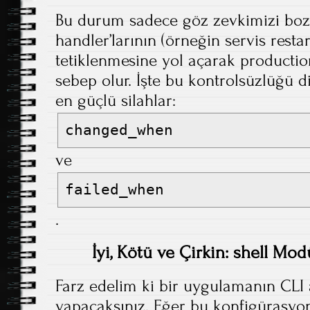
Bu durum sadece göz zevkimizi boz
handler’larının (örneğin servis restar
tetiklenmesine yol açarak productio
sebep olur. İşte bu kontrolsüzlüğü d
en güçlü silahlar:
changed_when
ve
failed_when
.
İyi, Kötü ve Çirkin: shell Mo
Farz edelim ki bir uygulamanın CLI 
yapacaksınız. Eğer bu konfigürasyon