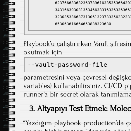
          62376663363236373961633535366430
          34316630303135346638316336336366
          32303533663731306132373335623233
Playbook’u çalıştırırken Vault şifresi
okutmak için
--vault-password-file
parametresini veya çevresel değişk
variables) kullanabilirsiniz. CI/CD pi
runner’a bir secret olarak tanımlam
3. Altyapıyı Test Etmek: Mole
“Yazdığım playbook production’da ça