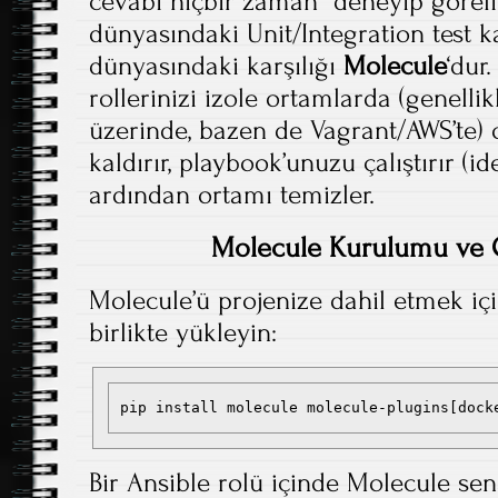
cevabı hiçbir zaman “deneyip göreli
dünyasındaki Unit/Integration test 
dünyasındaki karşılığı
Molecule
‘dur
rollerinizi izole ortamlarda (genel
üzerinde, bazen de Vagrant/AWS’te)
kaldırır, playbook’unuzu çalıştırır (i
ardından ortamı temizler.
Molecule Kurulumu ve 
Molecule’ü projenize dahil etmek içi
birlikte yükleyin:
pip install molecule molecule-plugins[dock
Bir Ansible rolü içinde Molecule se