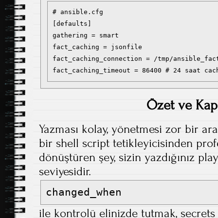
# ansible.cfg

[defaults]

gathering = smart

fact_caching = jsonfile

fact_caching_connection = /tmp/ansible_fact
Özet ve Kap
Yazması kolay, yönetmesi zor bir ara
bir shell script tetikleyicisinden pro
dönüştüren şey, sizin yazdığınız pla
seviyesidir.
changed_when
ile kontrolü elinizde tutmak, secret