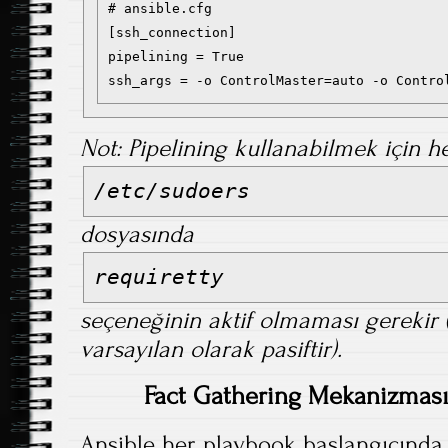
# ansible.cfg

[ssh_connection]

pipelining = True

Not: Pipelining kullanabilmek için 
/etc/sudoers
dosyasında
requiretty
seçeneğinin aktif olmaması gerekir
varsayılan olarak pasiftir).
Fact Gathering Mekanizmas
Ansible her playbook başlangıcında