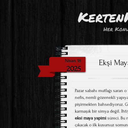
Kerten
Her Konu
Ekşi May
Nisan 18
2025
Pazar sabahı mutfağı saran o t
nefis, nemli gözenekli yapıy
pişirmekten bahsediyoruz. 
karmaşık bir simya değil. İhti
eksi maya yapimi
süreci. Bu 
çıkacak o ilk kusursuz somun