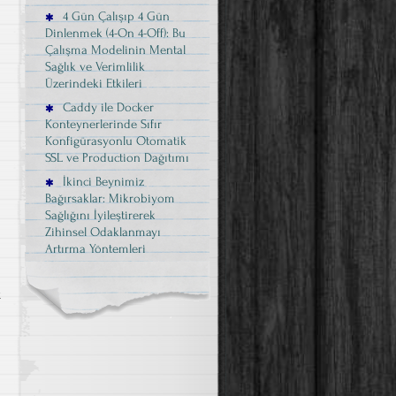
4 Gün Çalışıp 4 Gün
Dinlenmek (4-On 4-Off): Bu
Çalışma Modelinin Mental
Sağlık ve Verimlilik
Üzerindeki Etkileri
Caddy ile Docker
Konteynerlerinde Sıfır
Konfigürasyonlu Otomatik
SSL ve Production Dağıtımı
İkinci Beynimiz
Bağırsaklar: Mikrobiyom
Sağlığını İyileştirerek
Zihinsel Odaklanmayı
Artırma Yöntemleri
k