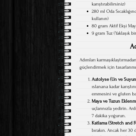
karıştırabilirsiniz)
280 ml Oda Sıcaklığınd
kullanın)
80 gram Aktif Ekşi May
9 gram Tuz (Yaklaşık bir 
A
Adımları karmaşıklaştırmadan
güçlendirmek için tasarlanmış
Autolyse (Un ve Suyun
ıslanana kadar karıştır
emmesini ve gluten ba
Maya ve Tuzun Eklenm
uçlarınızla yedirin. A
7 dakika yoğurun.
Katlama (Stretch and F
bırakın. Ancak her 30 