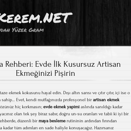
Kerem.NET
dan Yüzer Gram
a Rehberi: Evde İlk Kusursuz Artisan
Ekmeğinizi Pişirin
aze ekmek kokusunu hayal edin. Dışı altın sarısı ve çıtır çıtır, içi ise o
a sahip… Evet, kendi mutfağınızda profesyonel bir
artisan ekmek
Gözünüz hiç korkmasın;
evde ekmek yapimi
aslında sanıldığı kadar
yacınız olan tek şey biraz sabır, doğru un-su oranları ve tabii ki iyi bir
rehberde, düzenli bir
maya besleme
rutininin ardından fırından
a kadar tüm adımları en sade haliyle konuşacağız. Hazırsanız