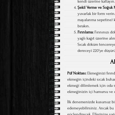
kendi üzerine katlayın
Şekil Verme ve Soğuk
yuvarlak bir form verin
mayalanma sepetine) k
bırakın.
Fırınlama:
Fırınınızı dö
yağlı kağıt üzerine alın
Sıcak döküm tencereye 
dereceyi 220’ye düşürün
A
Püf Noktası:
Ekmeğinizi fırınd
ekmeğin içindeki sıcak buha
ekmeği dilimlemek için oda sı
ekmeğinizin içi hamursu ve ıs
İlk denemenizde kusursuz bir 
edemeyebilirsiniz. Ancak bu 
güçlendirecek. Ellerinize sağl