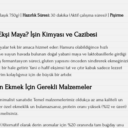
aşık 750g) |
Hazırlık Süresi:
30 dakika (Aktif çalışma süresi) |
Pişirme
kşi Maya? İşin Kimyası ve Cazibesi
yalar tek bir amaca hizmet eder: Hamuru olabildiğince hızlı
ve suyun havada bulunan doğal yabani maya ve laktobasillerle girdiği
aş fermantasyon süreci, gluten yapısını önceden sindirerek ekmeğinizi
ir hale getirir. Yani o hafif ekşimsi tat ve çıtır kabuk sadece lezzet
rim kolaylığınız için de büyük bir artıdır.
an Ekmek İçin Gerekli Malzemeler
imalist sanatıdır. Temel malzemelerimiz oldukça az ama kaliteli un
ğer özel ekmeklik un bulamazsanız, protein oranı yüksek (%12 ve üzeri)
tmelisiniz.
(Alternatif olarak derin aromalar için %20 oranında tam buğday unu