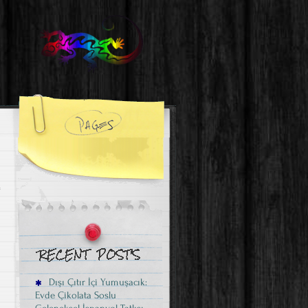
Dışı Çıtır İçi Yumuşacık:
Evde Çikolata Soslu