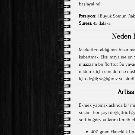
başlayalım!
Porsiyon:
1 Büyük Somun (Yakl
Süresi:
45 dakika
Neden E
Marketten aldığımız hazır ma
kabartmak. Ekşi maya ise un 
muazzam bir flörttür. Bu yav
mideniz için son derece dost b
için değil; sağlığınız ve sindi
Artis
Ekmek yapmak aslında bir min
seçimi her şeyi değiştirir. E
sert buğday unlarını tercih e
400 gram Ekmeklik Un 