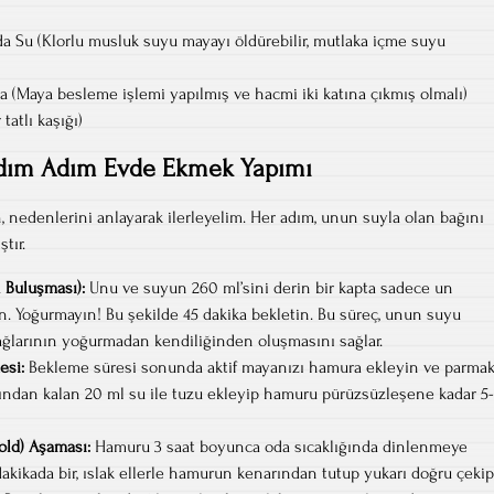
a Su (Klorlu musluk suyu mayayı öldürebilir, mutlaka içme suyu
a (Maya besleme işlemi yapılmış ve hacmi iki katına çıkmış olmalı)
tatlı kaşığı)
dım Adım Evde Ekmek Yapımı
, nedenlerini anlayarak ilerleyelim. Her adım, unun suyla olan bağını
tır.
 Buluşması):
Unu ve suyun 260 ml’sini derin bir kapta sadece un
ın. Yoğurmayın! Bu şekilde 45 dakika bekletin. Bu süreç, unun suyu
ğlarının yoğurmadan kendiliğinden oluşmasını sağlar.
esi:
Bekleme süresi sonunda aktif mayanızı hamura ekleyin ve parma
rdından kalan 20 ml su ile tuzu ekleyip hamuru pürüzsüzleşene kadar 5-
old) Aşaması:
Hamuru 3 saat boyunca oda sıcaklığında dinlenmeye
dakikada bir, ıslak ellerle hamurun kenarından tutup yukarı doğru çekip