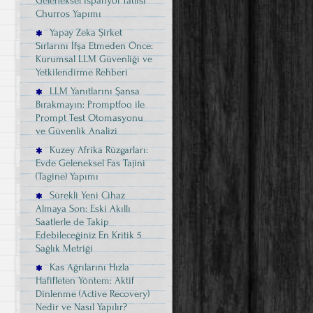
Geleneksel İspanyol Tatlısı
Churros Yapımı
Yapay Zeka Şirket
Sırlarını İfşa Etmeden Önce:
Kurumsal LLM Güvenliği ve
Yetkilendirme Rehberi
LLM Yanıtlarını Şansa
Bırakmayın: Promptfoo ile
Prompt Test Otomasyonu
ve Güvenlik Analizi
Kuzey Afrika Rüzgarları:
Evde Geleneksel Fas Tajini
(Tagine) Yapımı
Sürekli Yeni Cihaz
Almaya Son: Eski Akıllı
Saatlerle de Takip
Edebileceğiniz En Kritik 5
Sağlık Metriği
Kas Ağrılarını Hızla
Hafifleten Yöntem: Aktif
Dinlenme (Active Recovery)
Nedir ve Nasıl Yapılır?