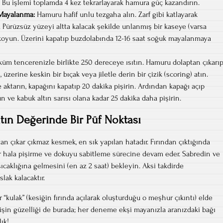
. Bu işlemi toplamda 4 kez tekrarlayarak hamura güç kazandırın.
 Mayalanma:
Hamuru hafif unlu tezgaha alın. Zarf gibi katlayarak
. Pürüzsüz yüzeyi altta kalacak şekilde unlanmış bir kaseye (varsa
oyun. Üzerini kapatıp buzdolabında 12-16 saat soğuk mayalanmaya
küm tencerenizle birlikte 250 dereceye ısıtın. Hamuru dolaptan çıkarı
, üzerine keskin bir bıçak veya jiletle derin bir çizik (scoring) atın.
aktarın, kapağını kapatıp 20 dakika pişirin. Ardından kapağı açıp
 ve kabuk altın sarısı olana kadar 25 dakika daha pişirin.
ltın Değerinde Bir Püf Noktası
an çıkar çıkmaz kesmek, en sık yapılan hatadır. Fırından çıktığında
r hala pişirme ve dokuyu sabitleme sürecine devam eder. Sabredin ve
caklığına gelmesini (en az 2 saat) bekleyin. Aksi takdirde
lak kalacaktır.
“kulak” (kesiğin fırında açılarak oluşturduğu o meşhur çıkıntı) elde
işin güzelliği de burada; her deneme ekşi mayanızla aranızdaki bağı
ık!