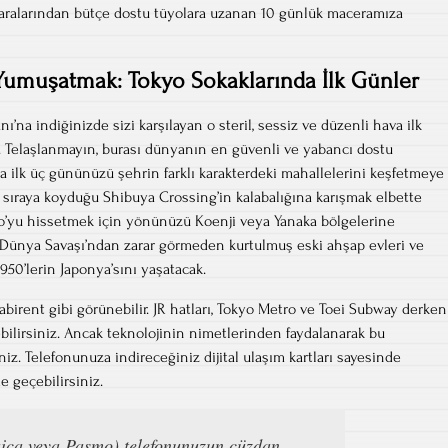
aralarından bütçe dostu tüyolara uzanan 10 günlük maceramıza
Yumuşatmak: Tokyo Sokaklarında İlk Günler
’na indiğinizde sizi karşılayan o steril, sessiz ve düzenli hava ilk
ir. Telaşlanmayın, burası dünyanın en güvenli ve yabancı dostu
da ilk üç gününüzü şehrin farklı karakterdeki mahallelerini keşfetmeye
ilk sıraya koyduğu Shibuya Crossing’in kalabalığına karışmak elbette
yo’yu hissetmek için yönünüzü Koenji veya Yanaka bölgelerine
ci Dünya Savaşı’ndan zarar görmeden kurtulmuş eski ahşap evleri ve
1950’lerin Japonya’sını yaşatacak.
 labirent gibi görünebilir. JR hatları, Tokyo Metro ve Toei Subway derken
ilirsiniz. Ancak teknolojinin nimetlerinden faydalanarak bu
niz. Telefonunuza indireceğiniz dijital ulaşım kartları sayesinde
e geçebilirsiniz.
uica veya Pasmo) telefonunuzun cüzdan