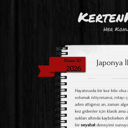
Kerten
Her Konu
Japonya İ
Nisan 30
2026
Hayatınızda bir kez bile olsa
solumak istiyorsanız, rotayı ç
adım attığınız an, zaman algı
kez gidenler için klasik ama
ışıkları altında kaybolurken 
bir
seyahat
deneyimi sunuyor.