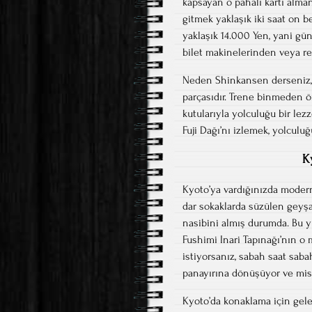
kapsayan o pahalı kartı alman
gitmek yaklaşık iki saat on be
yaklaşık 14.000 Yen, yani gün
bilet makinelerinden veya re
Neden Shinkansen derseniz, b
parçasıdır. Trene binmeden ö
kutularıyla yolculuğu bir lez
Fuji Dağı’nı izlemek, yolculu
K
Kyoto’ya vardığınızda modern
dar sokaklarda süzülen geyşal
nasibini almış durumda. Bu yü
Fushimi Inari Tapınağı’nın o 
istiyorsanız, sabah saat saba
panayırına dönüşüyor ve mist
Kyoto’da konaklama için gele