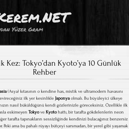
Kerem.NET
dan Yüzer Gram
lk Kez: Tokyo’dan Kyoto’ya 10 Günlük
Rehber
asia
(Asya) kıtasının o kendine has, mistik ve ultramodern havasını
evireceğiniz ilk yer kesinlikle
Japonya
olmalı. Bu büyüleyici ülkeye
nızın nasıl büküldüğünü kendi gözlerinizle göreceksiniz. Özellikle ilk
 asla eskimeyen
Tokyo
ve
Kyoto
hattı, bir tarafta gökdelenlerin neon
diğer tarafta tapınakların sessizliğinde kendinizi bulacağınız benzersiz
 Peki ama bu pahalı rüyayı bütçeyi sarsmadan, bir yerel gibi yaşamak