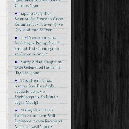
Geleneksel İspanyol Tatlısı
Churros Yapımı
Yapay Zeka Şirket
Sırlarını İfşa Etmeden Önce:
Kurumsal LLM Güvenliği ve
Yetkilendirme Rehberi
LLM Yanıtlarını Şansa
Bırakmayın: Promptfoo ile
Prompt Test Otomasyonu
ve Güvenlik Analizi
Kuzey Afrika Rüzgarları:
Evde Geleneksel Fas Tajini
(Tagine) Yapımı
Sürekli Yeni Cihaz
Almaya Son: Eski Akıllı
Saatlerle de Takip
Edebileceğiniz En Kritik 5
Sağlık Metriği
Kas Ağrılarını Hızla
Hafifleten Yöntem: Aktif
Dinlenme (Active Recovery)
Nedir ve Nasıl Yapılır?