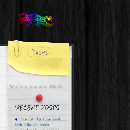
Dışı Çıtır İçi Yumuşacık:
Evde Çikolata Soslu