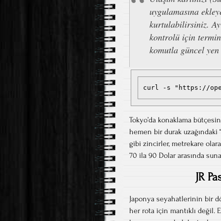
uygulamasına ekleye
kurtulabilirsiniz. A
kontrolü için termin
komutla güncel yen 
curl -s "https://op
Tokyo’da konaklama bütçesini
hemen bir durak uzağındaki “
gibi zincirler, metrekare ola
70 ila 90 Dolar arasında suna
JR Pa
Japonya seyahatlerinin bir d
her rota için mantıklı değil.