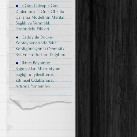
4 Gün Çalışıp 4 Gün
Dinlenmek (4-On 4-Off): Bu
Çalışma Modelinin Mental
Sağlık ve Verimlilik
Üzerindeki Etkileri
Caddy ile Docker
Konteynerlerinde Sıfır
Konfigürasyonlu Otomatik
SSL ve Production Dağıtımı
İkinci Beynimiz
Bağırsaklar: Mikrobiyom
Sağlığını İyileştirerek
Zihinsel Odaklanmayı
Artırma Yöntemleri