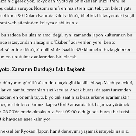
ıza hiç gerek yok. Tokyo’dan Kyoto’ya Shinkansen (hızlı tren) ile
ş dakika sürüyor. Nozomi sınıfı en hızlı tren için tek yön bilet fiyatı
cel kurla 90 Dolar civarında. Gidiş-dönüş biletinizi istasyondaki yeşil
smi web sitesinden kolayca alabilirsiniz.
u sadece bir ulaşım aracı değil, aynı zamanda Japon kültürünün bir
nce istasyondan alacağınız “Ekiben” adı verilen yerel bento
zet şölenine dönüştürebilirsiniz. Saatte 320 kilometre hızla giderken
ğun en unutulmaz anlarından biri olacak.
yoto: Zamanın Durduğu Eski Başkent
 dünyanın gürültüsü aniden bıçak gibi kesilir. Ahşap Machiya evleri,
ar ve bambu ormanları sizi karşılar. Ancak burası da aşırı turizmden
zden en önemli tüyo, biyolojik saatinizi biraz erkene ayarlamaktır.
meşhur binlerce kırmızı kapısı (Torii) arasında tek başınıza yürümek
h 06.00’da orada olmalısınız. Saat 09.00 olduğunda burası bir turist
ik havadan eser kalmıyor.
neksel bir Ryokan (Japon hanı) deneyimi yaşamak isteyebilirsiniz.