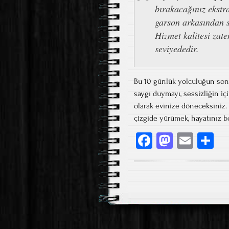
bırakacağınız ekstra
garson arkasından si
Hizmet kalitesi zate
seviyededir.
Bu 10 günlük yolculuğun son
saygı duymayı, sessizliğin iç
olarak evinize döneceksiniz. 
çizgide yürümek, hayatınız 
Fa
M
E
S
ce
as
m
h
b
to
ail
re
o
d
ok
o
n