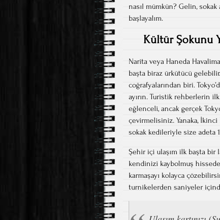
nasıl mümkün? Gelin, sokak 
başlayalım.
Kültür Şokunu 
Narita veya Haneda Havalimanı
başta biraz ürkütücü gelebil
coğrafyalarından biri. Tokyo’
ayırın. Turistik rehberlerin 
eğlenceli, ancak gerçek Tok
çevirmelisiniz. Yanaka, İkin
sokak kedileriyle size adeta 
Şehir içi ulaşım ilk başta bir
kendinizi kaybolmuş hissedeb
karmaşayı kolayca çözebilirsi
turnikelerden saniyeler içind
Ulaşım kartınızı (S