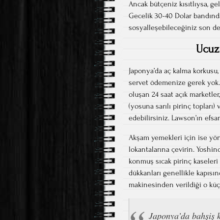
Ancak bütçeniz kısıtlıysa, ge
Gecelik 30-40 Dolar bandında
sosyalleşebileceğiniz son de
Ucuz
Japonya’da aç kalma korkusu, b
servet ödemenize gerek yok. 
oluşan 24 saat açık marketler
(yosuna sarılı pirinç topları)
edebilirsiniz. Lawson’ın efsa
Akşam yemekleri için ise yönü
lokantalarına çevirin. Yoshin
konmuş sıcak pirinç kaseleri
dükkanları genellikle kapısınd
makinesinden verildiği o küçü
Japonya’da bahşiş k