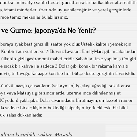
leneksel mimariye sahip hostel-guesthouselar harika birer alternatiftir
, tatami minderleri üzerinde uyuyabileceğiniz ve yerel gezginlerle
rece temiz mekanlar bulabilirsiniz.
 ve Gurme: Japonya’da Ne Yenir?
uraya ayak bastığınız ilk saatte yok olur. Üstelik kaliteli yemek için
Konbini adı verilen ve 7-Eleven, Lawson, FamilyMart gibi markalardan
, ülkenin gizli gastronomi mabetleridir. Sabahları taze yapılmış Onigiri
 ve sıcak bir kahve ile sadece 3 Dolar gibi komik bir rakama kahvaltı
nevi çıtır tavuğu Karaage-kun ise her bütçe dostu gezginin favorisidir.
nüzü maaşlı çalışanların (salaryman) iş çıkışı uğradığı sokak arası
oya veya Matsuya gibi zincirlerde, üzerine ince dilimlenmiş et
 (Gyudon) yaklaşık 5 Dolar civarındadır. Unutmayın, en lezzetli ramen
a sadece birkaç kişinin beklediği, siparişin içerideki eski bir bilet
k, salaş dükkanlardır.
ültürü kesinlikle yoktur. Masada