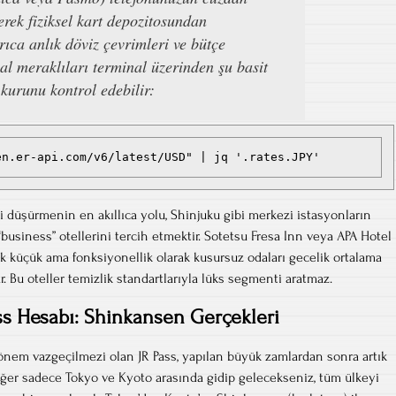
rek fiziksel kart depozitosundan
yrıca anlık döviz çevrimleri ve bütçe
al meraklıları terminal üzerinden şu basit
kurunu kontrol edebilir:
en.er-api.com/v6/latest/USD" | jq '.rates.JPY'
 düşürmenin en akıllıca yolu, Shinjuku gibi merkezi istasyonların
business” otellerini tercih etmektir. Sotetsu Fresa Inn veya APA Hotel
rak küçük ama fonksiyonellik olarak kusursuz odaları gecelik ortalama
r. Bu oteller temizlik standartlarıyla lüks segmenti aratmaz.
ss Hesabı: Shinkansen Gerçekleri
önem vazgeçilmezi olan JR Pass, yapılan büyük zamlardan sonra artık
 Eğer sadece Tokyo ve Kyoto arasında gidip gelecekseniz, tüm ülkeyi