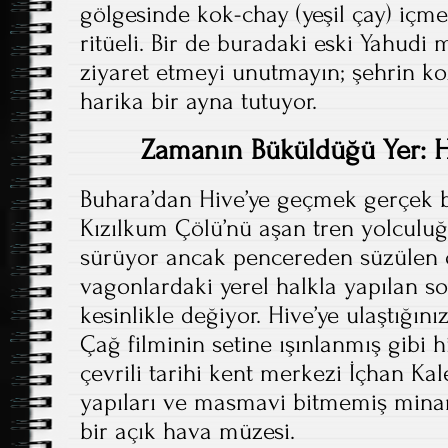
gölgesinde kok-chay (yeşil çay) iç
ritüeli. Bir de buradaki eski Yahudi
ziyaret etmeyi unutmayın; şehrin k
harika bir ayna tutuyor.
Zamanın Büküldüğü Yer: H
Buhara’dan Hive’ye geçmek gerçek
Kızılkum Çölü’nü aşan tren yolculuğ
sürüyor ancak pencereden süzülen 
vagonlardaki yerel halkla yapılan s
kesinlikle değiyor. Hive’ye ulaştığını
Çağ filminin setine ışınlanmış gibi h
çevrili tarihi kent merkezi İçhan Kale
yapıları ve masmavi bitmemiş minar
bir açık hava müzesi.