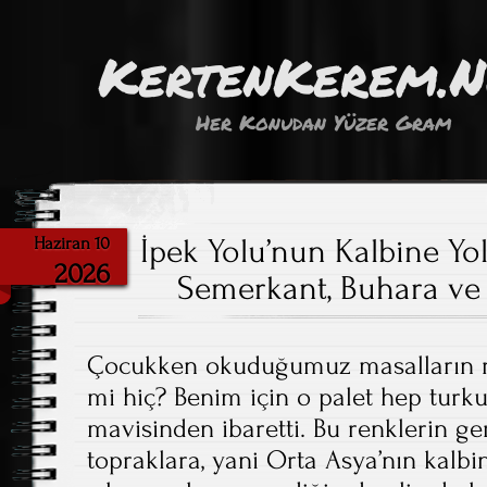
KertenKerem.
Her Konudan Yüzer Gram
İpek Yolu’nun Kalbine Yo
Haziran 10
2026
Semerkant, Buhara ve
Çocukken okuduğumuz masalların re
mi hiç? Benim için o palet hep turkua
mavisinden ibaretti. Bu renklerin g
topraklara, yani Orta Asya’nın kalbi