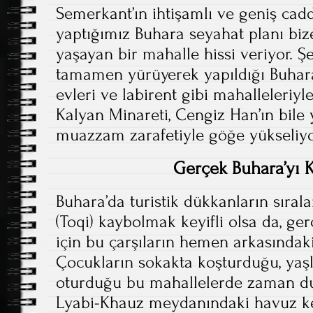
Semerkant’ın ihtişamlı ve geniş cad
yaptığımız Buhara seyahat planı biz
yaşayan bir mahalle hissi veriyor. Ş
tamamen yürüyerek yapıldığı Buhara,
evleri ve labirent gibi mahalleleriyl
Kalyan Minareti, Cengiz Han’ın bile
muazzam zarafetiyle göğe yükseliyo
Gerçek Buhara’yı 
Buhara’da turistik dükkanların sırala
(Toqi) kaybolmak keyifli olsa da, g
için bu çarşıların hemen arkasındaki
Çocukların sokakta koşturduğu, yaşl
oturduğu bu mahallelerde zaman d
Lyabi-Khauz meydanındaki havuz ken