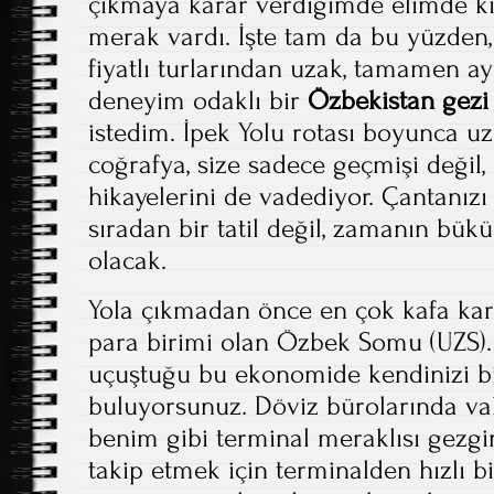
çıkmaya karar verdiğimde elimde kıs
merak vardı. İşte tam da bu yüzden, 
fiyatlı turlarından uzak, tamamen ay
deneyim odaklı bir
Özbekistan gezi
istedim. İpek Yolu rotası boyunca u
coğrafya, size sadece geçmişi değil
hikayelerini de vadediyor. Çantanızı
sıradan bir tatil değil, zamanın bük
olacak.
Yola çıkmadan önce en çok kafa karı
para birimi olan Özbek Somu (UZS). 
uçuştuğu bu ekonomide kendinizi bi
buluyorsunuz. Döviz bürolarında va
benim gibi terminal meraklısı gezgi
takip etmek için terminalden hızlı b