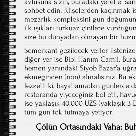
avlusuna sızın, buradaki yerel el sana
sohbet edin. Klişelerden kaçınmak is
mezarlık kompleksini gün doğumund
ilk ışıkları turkuaz çinilere vurduğ
size bu dünyadan olmayan bir huzur 
Semerkant gezilecek yerler listeniz
diğer yer ise Bibi Hanım Camii. Bu
hemen yanındaki Siyob Bazar’a uğr
ekmeğinden (non) almalısınız. Bu e
lezzetli ki, bayatlamadan günlerce da
restoranda yiyeceğiniz bol etli, hav
ise yaklaşık 40.000 UZS (yaklaşık 3 
tüm gün tok tutmaya yetiyor.
Çölün Ortasındaki Vaha: Buh