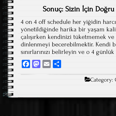
Sonuç: Sizin İçin Doğru
4 on 4 off schedule her yiğidin harc
yönetildiğinde harika bir yaşam kalit
çalışırken kendinizi tüketmemek ve
dinlenmeyi becerebilmektir. Kendi biy
sınırlarınızı belirleyin ve o 4 günlü
Fa
M
E
S
ce
as
m
ha
b
to
ail
re
Category:
o
d
ok
o
n