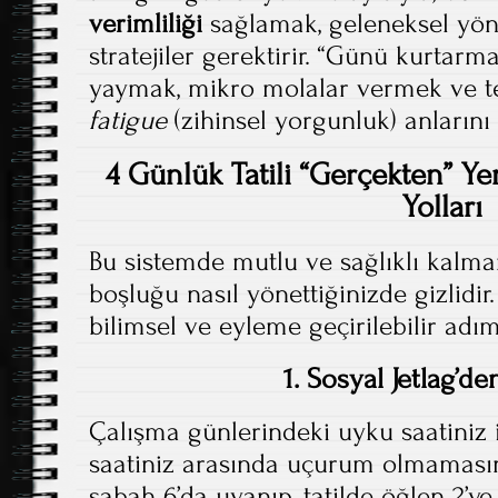
verimliliği
sağlamak, geleneksel yön
stratejiler gerektirir. “Günü kurtar
yaymak, mikro molalar vermek ve t
fatigue
(zihinsel yorgunluk) anlarını 
4 Günlük Tatili “Gerçekten” Y
Yolları
Bu sistemde mutlu ve sağlıklı kalman
boşluğu nasıl yönettiğinizde gizlidir
bilimsel ve eyleme geçirilebilir adım
1. Sosyal Jetlag’d
Çalışma günlerindeki uyku saatiniz i
saatiniz arasında uçurum olmamasına
sabah 6’da uyanıp, tatilde öğlen 2’