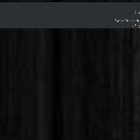
Co
WordPress th
45 q