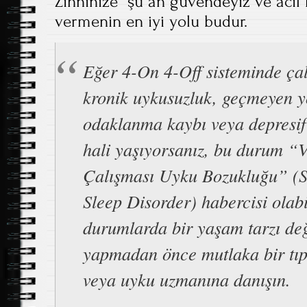
Zihninize “şu an güvendeyiz ve acil 
vermenin en iyi yolu budur.
Eğer 4-On 4-Off sisteminde çal
kronik uykusuzluk, geçmeyen y
odaklanma kaybı veya depresif
hali yaşıyorsanız, bu durum “
Çalışması Uyku Bozukluğu” (S
Sleep Disorder) habercisi olabi
durumlarda bir yaşam tarzı değ
yapmadan önce mutlaka bir tı
veya uyku uzmanına danışın.