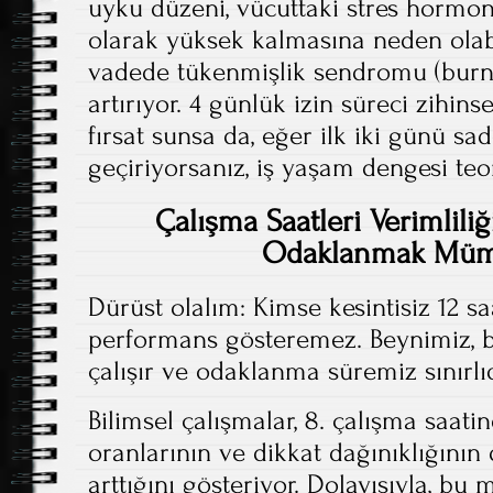
uyku düzeni, vücuttaki stres hormon
olarak yüksek kalmasına neden olab
vadede tükenmişlik sendromu (burnou
artırıyor. 4 günlük izin süreci zihins
fırsat sunsa da, eğer ilk iki günü s
geçiriyorsanız, iş yaşam dengesi teo
Çalışma Saatleri Verimlili
Odaklanmak Mü
Dürüst olalım: Kimse kesintisiz 12 
performans gösteremez. Beynimiz, be
çalışır ve odaklanma süremiz sınırlıd
Bilimsel çalışmalar, 8. çalışma saa
oranlarının ve dikkat dağınıklığının
arttığını gösteriyor. Dolayısıyla, b