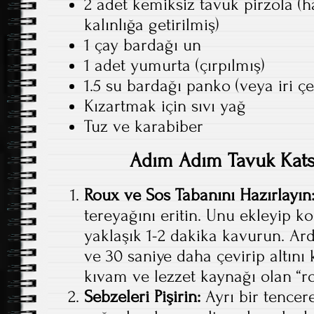
2 adet kemiksiz tavuk pirzola (h
kalınlığa getirilmiş)
1 çay bardağı un
1 adet yumurta (çırpılmış)
1.5 su bardağı panko (veya iri ç
Kızartmak için sıvı yağ
Tuz ve karabiber
Adım Adım Tavuk Katsu
Roux ve Sos Tabanını Hazırlayın
tereyağını eritin. Unu ekleyip 
yaklaşık 1-2 dakika kavurun. Ar
ve 30 saniye daha çevirip altını
kıvam ve lezzet kaynağı olan “ro
Sebzeleri Pişirin:
Ayrı bir tencere