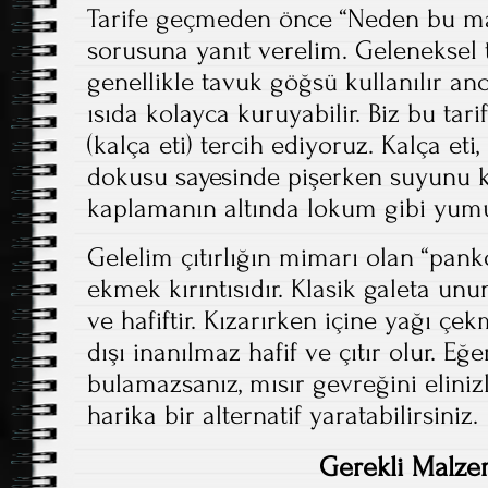
Tarife geçmeden önce “Neden bu ma
sorusuna yanıt verelim. Geleneksel
genellikle tavuk göğsü kullanılır a
ısıda kolayca kuruyabilir. Biz bu tar
(kalça eti) tercih ediyoruz. Kalça eti
dokusu sayesinde pişerken suyunu ko
kaplamanın altında lokum gibi yumu
Gelelim çıtırlığın mimarı olan “pank
ekmek kırıntısıdır. Klasik galeta unu
ve hafiftir. Kızarırken içine yağı ç
dışı inanılmaz hafif ve çıtır olur. E
bulamazsanız, mısır gevreğini eliniz
harika bir alternatif yaratabilirsiniz.
Gerekli Malze