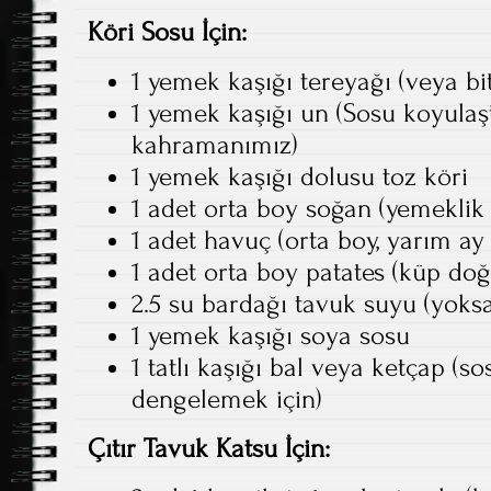
Köri Sosu İçin:
1 yemek kaşığı tereyağı (veya bit
1 yemek kaşığı un (Sosu koyulaşt
kahramanımız)
1 yemek kaşığı dolusu toz köri
1 adet orta boy soğan (yemeklik
1 adet havuç (orta boy, yarım a
1 adet orta boy patates (küp do
2.5 su bardağı tavuk suyu (yoks
1 yemek kaşığı soya sosu
1 tatlı kaşığı bal veya ketçap (so
dengelemek için)
Çıtır Tavuk Katsu İçin: