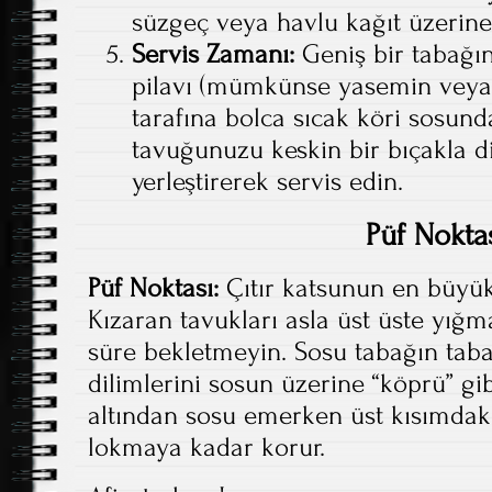
süzgeç veya havlu kağıt üzerine 
Servis Zamanı:
Geniş bir tabağın 
pilavı (mümkünse yasemin veya k
tarafına bolca sıcak köri sosund
tavuğunuzu keskin bir bıçakla d
yerleştirerek servis edin.
Püf Nokta
Püf Noktası:
Çıtır katsunun en büyü
Kızaran tavukları asla üst üste yığ
süre bekletmeyin. Sosu tabağın taba
dilimlerini sosun üzerine “köprü” gibi
altından sosu emerken üst kısımdaki 
lokmaya kadar korur.