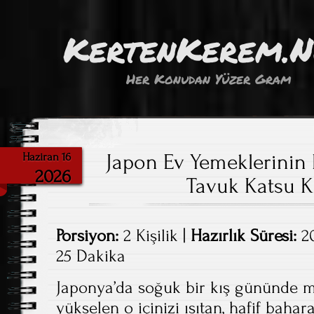
KertenKerem.
Her Konudan Yüzer Gram
Japon Ev Yemeklerinin K
Haziran 16
2026
Tavuk Katsu K
Porsiyon:
2 Kişilik |
Hazırlık Süresi:
20
25 Dakika
Japonya’da soğuk bir kış gününde m
yükselen o içinizi ısıtan, hafif baha