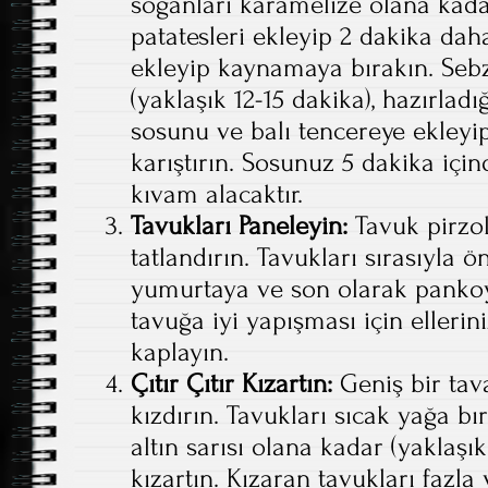
soğanları karamelize olana kada
patatesleri ekleyip 2 dakika da
ekleyip kaynamaya bırakın. Seb
(yaklaşık 12-15 dakika), hazırladı
sosunu ve balı tencereye ekleyip 
karıştırın. Sosunuz 5 dakika içi
kıvam alacaktır.
Tavukları Paneleyin:
Tavuk pirzol
tatlandırın. Tavukları sırasıyla 
yumurtaya ve son olarak panko
tavuğa iyi yapışması için ellerini
kaplayın.
Çıtır Çıtır Kızartın:
Geniş bir tava
kızdırın. Tavukları sıcak yağa b
altın sarısı olana kadar (yaklaşık
kızartın. Kızaran tavukları fazla 