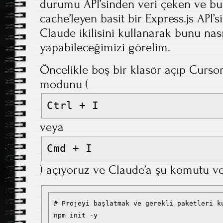
durumu API’sinden veri çeken ve bu v
cache’leyen basit bir Express.js API’
Claude ikilisini kullanarak bunu nası
yapabileceğimizi görelim.
Öncelikle boş bir klasör açıp Curso
modunu (
Ctrl + I
veya
Cmd + I
) açıyoruz ve Claude’a şu komutu ve
# Projeyi başlatmak ve gerekli paketleri ku
npm init -y
