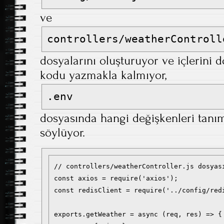
ve
controllers/weatherControll
dosyalarını oluşturuyor ve içlerini 
kodu yazmakla kalmıyor,
.env
dosyasında hangi değişkenleri tanı
söylüyor.
// controllers/weatherController.js dosyası
const axios = require('axios');

const redisClient = require('../config/redi
exports.getWeather = async (req, res) => {
