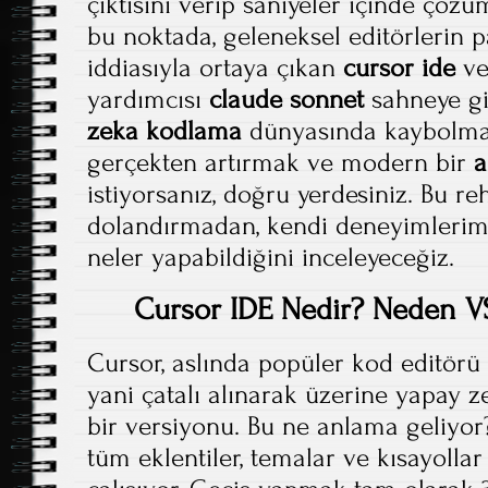
çıktısını verip saniyeler içinde çözü
bu noktada, geleneksel editörleri
iddiasıyla ortaya çıkan
cursor ide
ve
yardımcısı
claude sonnet
sahneye gi
zeka kodlama
dünyasında kaybolmad
gerçekten artırmak ve modern bir
a
istiyorsanız, doğru yerdesiniz. Bu reh
dolandırmadan, kendi deneyimlerimi
neler yapabildiğini inceleyeceğiz.
Cursor IDE Nedir? Neden VS
Cursor, aslında popüler kod editörü 
yani çatalı alınarak üzerine yapay 
bir versiyonu. Bu ne anlama geliyor
tüm eklentiler, temalar ve kısayolla