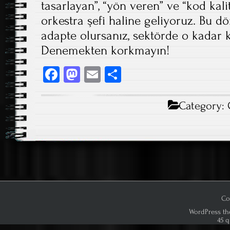
tasarlayan”, “yön veren” ve “kod kali
orkestra şefi haline geliyoruz. Bu 
adapte olursanız, sektörde o kadar k
Denemekten korkmayın!
Fa
M
E
S
ce
as
m
ha
b
to
ail
re
Category:
o
d
ok
o
n
Co
WordPress th
45 q