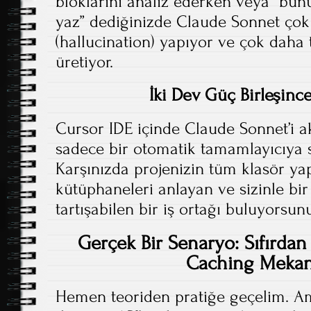
bloklarını analiz ederken veya “bu
yaz” dediğinizde Claude Sonnet çok
(hallucination) yapıyor ve çok daha 
üretiyor.
İki Dev Güç Birleşinc
Cursor IDE içinde Claude Sonnet’i akt
sadece bir otomatik tamamlayıcıya
Karşınızda projenizin tüm klasör yapı
kütüphaneleri anlayan ve sizinle bi
tartışabilen bir iş ortağı buluyorsun
Gerçek Bir Senaryo: Sıfırdan 
Caching Mekan
Hemen teoriden pratiğe geçelim. Am