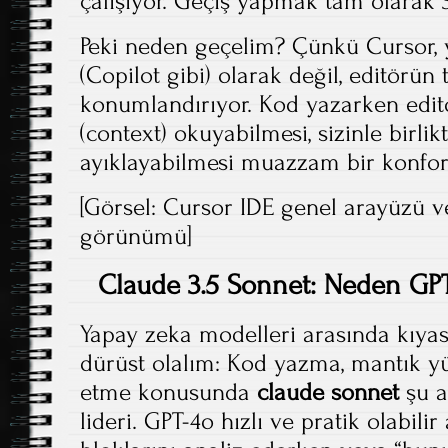
çalışıyor. Geçiş yapmak tam olarak 3
Peki neden geçelim? Çünkü Cursor, y
(Copilot gibi) olarak değil, editörün
konumlandırıyor. Kod yazarken edit
(context) okuyabilmesi, sizinle birlik
ayıklayabilmesi muazzam bir konfor
[Görsel: Cursor IDE genel arayüzü v
görünümü]
Claude 3.5 Sonnet: Neden GPT
Yapay zeka modelleri arasında kıyas
dürüst olalım: Kod yazma, mantık yü
etme konusunda
claude sonnet
şu a
lideri. GPT-4o hızlı ve pratik olabil