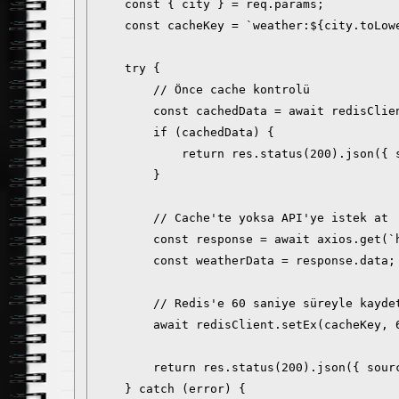
    const { city } = req.params;

    const cacheKey = `weather:${city.toLowe
    try {

        // Önce cache kontrolü

        const cachedData = await redisClien
        if (cachedData) {

            return res.status(200).json({ 
        }

        // Cache'te yoksa API'ye istek at

        const response = await axios.get(`
        const weatherData = response.data;

        // Redis'e 60 saniye süreyle kaydet
        await redisClient.setEx(cacheKey, 6
        return res.status(200).json({ sourc
    } catch (error) {
