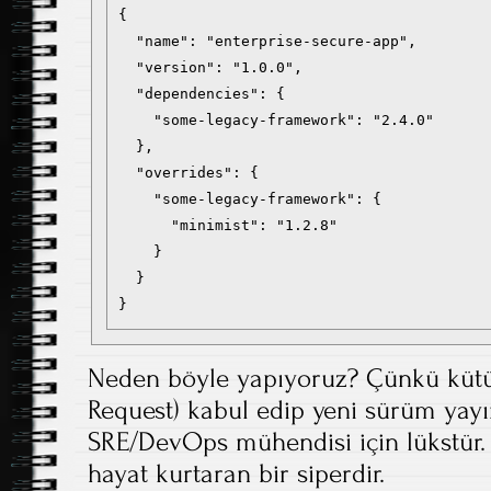
{

  "name": "enterprise-secure-app",

  "version": "1.0.0",

  "dependencies": {

    "some-legacy-framework": "2.4.0"

  },

  "overrides": {

    "some-legacy-framework": {

      "minimist": "1.2.8"

    }

  }

}
Neden böyle yapıyoruz? Çünkü kütüp
Request) kabul edip yeni sürüm yay
SRE/DevOps mühendisi için lükstür.
hayat kurtaran bir siperdir.