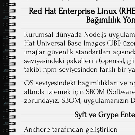
Red Hat Enterprise Linux (RH
Bağımlılık Yö
Kurumsal dünyada Node.js uygulamal
Hat Universal Base Images (UBI) üze
imajlar güvenlik standartları açıs
seviyesindeki paketlerin (openssl, gli
takibi npm seviyesinden farklı bir ya
OS seviyesindeki bağımlılıkları ve np
altında izlemek için SBOM (Software 
zorundayız. SBOM, uygulamanızın DN
Syft ve Grype Ent
Anchore tarafından geliştirilen