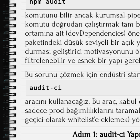
npm audit
komutunu bilir ancak kurumsal pipe
komutu doğrudan çalıştırmak tam bi
ortamına ait (devDependencies) öne
paketindeki düşük seviyeli bir açık 
durması geliştirici motivasyonunu öld
filtrelenebilir ve esnek bir yapı gere
Bu sorunu çözmek için endüstri sta
audit-ci
aracını kullanacağız. Bu araç, kabul e
sadece prod bağımlılıklarını taramak
geçici olarak whitelist’e eklemek) y
Adım 1: audit-ci Yap