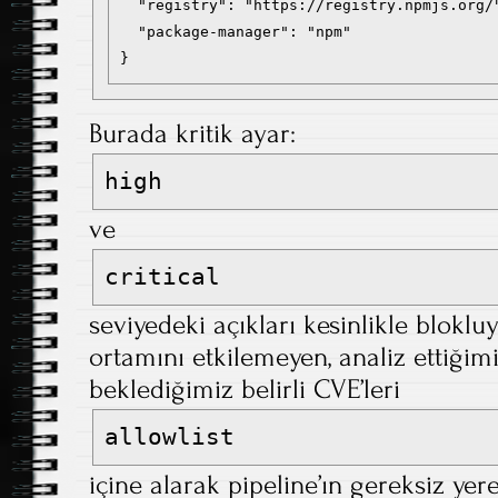
  "registry": "https://registry.npmjs.org/"
  "package-manager": "npm"

}
Burada kritik ayar:
high
ve
critical
seviyedeki açıkları kesinlikle blokl
ortamını etkilemeyen, analiz ettiğimi
beklediğimiz belirli CVE’leri
allowlist
içine alarak pipeline’ın gereksiz ye