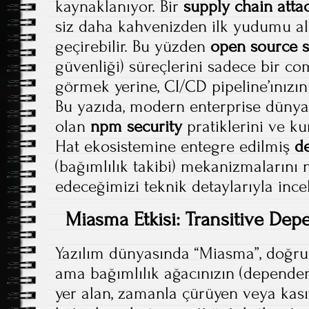
kaynaklanıyor. Bir
supply chain atta
siz daha kahvenizden ilk yudumu al
geçirebilir. Bu yüzden
open source s
güvenliği) süreçlerini sadece bir co
görmek yerine, CI/CD pipeline’ınızı
Bu yazıda, modern enterprise dünya
olan
npm security
pratiklerini ve k
Hat ekosistemine entegre edilmiş
d
(bağımlılık takibi) mekanizmalarını 
edeceğimizi teknik detaylarıyla ince
Miasma Etkisi: Transitive De
Yazılım dünyasında “Miasma”, doğru
ama bağımlılık ağacınızın (dependen
yer alan, zamanla çürüyen veya kası