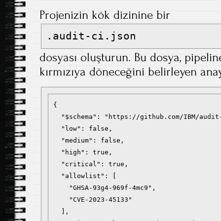
Projenizin kök dizinine bir
.audit-ci.json
dosyası oluşturun. Bu dosya, pipeli
kırmızıya döneceğini belirleyen ana
{

  "$schema": "https://github.com/IBM/audit-
  "low": false,

  "medium": false,

  "high": true,

  "critical": true,

  "allowlist": [

    "GHSA-93g4-969f-4mc9",

    "CVE-2023-45133"

  ],
