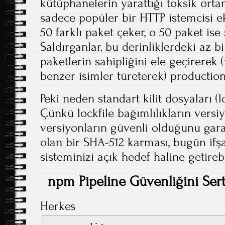
kütüphanelerin yarattığı toksik ortam
sadece popüler bir HTTP istemcisi ek
50 farklı paket çeker, o 50 paket ise
Saldırganlar, bu derinliklerdeki az b
paketlerin sahipliğini ele geçirerek 
benzer isimler türeterek) production
Peki neden standart kilit dosyaları (l
Çünkü lockfile bağımlılıkların versiy
versiyonların güvenli olduğunu gar
olan bir SHA-512 karması, bugün ifşa
sisteminizi açık hedef haline getirebil
npm Pipeline Güvenliğini Sert
Herkes