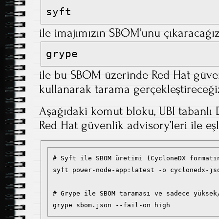
syft
ile imajımızın SBOM’unu çıkaracağız
grype
ile bu SBOM üzerinde Red Hat güven
kullanarak tarama gerçekleştireceği
Aşağıdaki komut bloku, UBI tabanlı D
Red Hat güvenlik advisory’leri ile eşl
# Syft ile SBOM üretimi (CycloneDX formatın
syft power-node-app:latest -o cyclonedx-jso
# Grype ile SBOM taraması ve sadece yüksek/
grype sbom.json --fail-on high