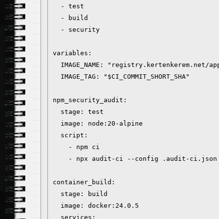
  - test

  - build

  - security

variables:

  IMAGE_NAME: "registry.kertenkerem.net/app
  IMAGE_TAG: "$CI_COMMIT_SHORT_SHA"

npm_security_audit:

  stage: test

  image: node:20-alpine

  script:

    - npm ci

    - npx audit-ci --config .audit-ci.json

container_build:

  stage: build

  image: docker:24.0.5

  services:
