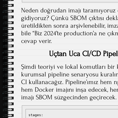
Neden doğrudan imajı taramıyoruz
gidiyoruz? Çünkü SBOM çıktısı deklar
üretildikten sonra arşivlenebilir, imz
bile “Biz 2024’te production’a ne çık
cevap verir.
Uçtan Uca CI/CD Pipeli
Şimdi teoriyi ve lokal komutları bir 
kurumsal pipeline senaryosu kural
CI kullanacağız. Pipeline’ımız hem n
hem Docker imajını inşa edecek, he
imajı SBOM süzgecinden geçirecek.
stages:
