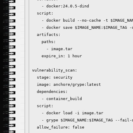
    - docker:24.0.5-dind

  script:

    - docker build --no-cache -t $IMAGE_NAM
    - docker save $IMAGE_NAME:$IMAGE_TAG -o
  artifacts:

    paths:

      - image.tar

    expire_in: 1 hour

vulnerability_scan:

  stage: security

  image: anchore/grype:latest

  dependencies:

    - container_build

  script:

    - docker load -i image.tar

    - grype $IMAGE_NAME:$IMAGE_TAG --fail-o
  allow_failure: false