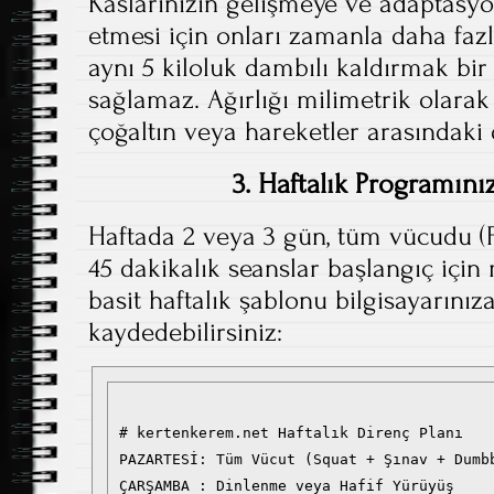
Kaslarınızın gelişmeye ve adaptas
etmesi için onları zamanla daha fazl
aynı 5 kiloluk dambılı kaldırmak bir
sağlamaz. Ağırlığı milimetrik olarak a
çoğaltın veya hareketler arasındaki 
3. Haftalık Programını
Haftada 2 veya 3 gün, tüm vücudu (F
45 dakikalık seanslar başlangıç içi
basit haftalık şablonu bilgisayarını
kaydedebilirsiniz:
# kertenkerem.net Haftalık Direnç Planı

PAZARTESİ: Tüm Vücut (Squat + Şınav + Dumbb
ÇARŞAMBA : Dinlenme veya Hafif Yürüyüş
