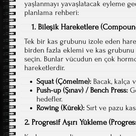
yaşlanmayı yavaşlatacak eyleme geçir
planlama rehberi:
1. Bileşik Hareketlere (Compoun
Tek bir kas grubunu izole eden hare
birden fazla eklemi ve kas grubunu ç
seçin. Bunlar vücudun en çok hormo
hareketlerdir.
Squat (Çömelme):
Bacak, kalça ve
Push-up (Şınav) / Bench Press:
Gö
hedefler.
Rowing (Kürek):
Sırt ve pazu kasl
2. Progresif Aşırı Yükleme (Progre