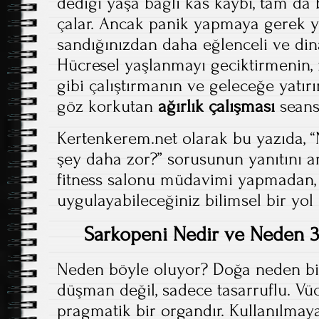
dediği yaşa bağlı kas kaybı, tam d
çalar. Ancak panik yapmaya gerek 
sandığınızdan daha eğlenceli ve di
Hücresel yaşlanmayı geciktirmenin,
gibi çalıştırmanın ve geleceğe yatır
göz korkutan
ağırlık çalışması
seansl
Kertenkerem.net olarak bu yazıda, 
şey daha zor?” sorusunun yanıtını ar
fitness salonu müdavimi yapmadan,
uygulayabileceğiniz bilimsel bir yol 
Sarkopeni Nedir ve Neden 3
Neden böyle oluyor? Doğa neden b
düşman değil, sadece tasarruflu. V
pragmatik bir organdır. Kullanılmay