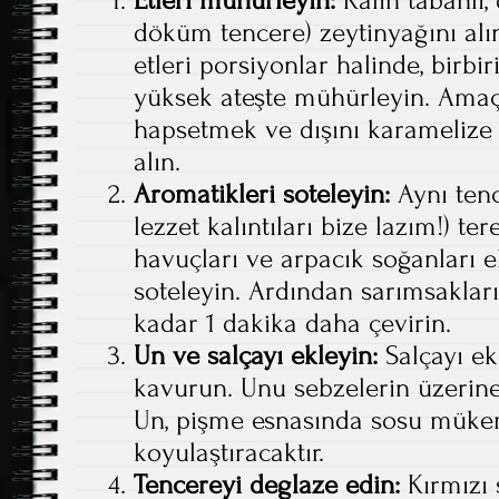
Etleri mühürleyin:
Kalın tabanlı,
döküm tencere) zeytinyağını alın
etleri porsiyonlar halinde, birb
yüksek ateşte mühürleyin. Amaç
hapsetmek ve dışını karamelize e
alın.
Aromatikleri soteleyin:
Aynı tenc
lezzet kalıntıları bize lazım!) te
havuçları ve arpacık soğanları 
soteleyin. Ardından sarımsaklar
kadar 1 dakika daha çevirin.
Un ve salçayı ekleyin:
Salçayı ek
kavurun. Unu sebzelerin üzerine s
Un, pişme esnasında sosu müke
koyulaştıracaktır.
Tencereyi deglaze edin:
Kırmızı 