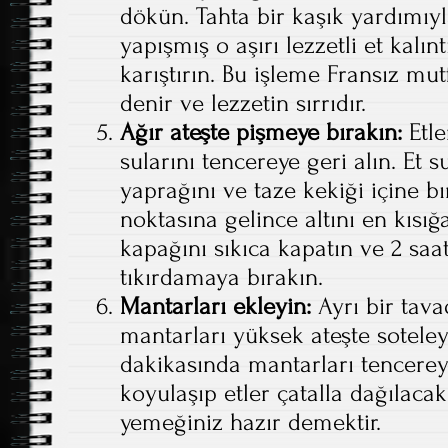
dökün. Tahta bir kaşık yardımıy
yapışmış o aşırı lezzetli et kalın
karıştırın. Bu işleme Fransız mu
denir ve lezzetin sırrıdır.
Ağır ateşte pişmeye bırakın:
Etle
sularını tencereye geri alın. Et 
yaprağını ve taze kekiği içine 
noktasına gelince altını en kısığ
kapağını sıkıca kapatın ve 2 sa
tıkırdamaya bırakın.
Mantarları ekleyin:
Ayrı bir tava
mantarları yüksek ateşte soteley
dakikasında mantarları tencereye
koyulaşıp etler çatalla dağılaca
yemeğiniz hazır demektir.