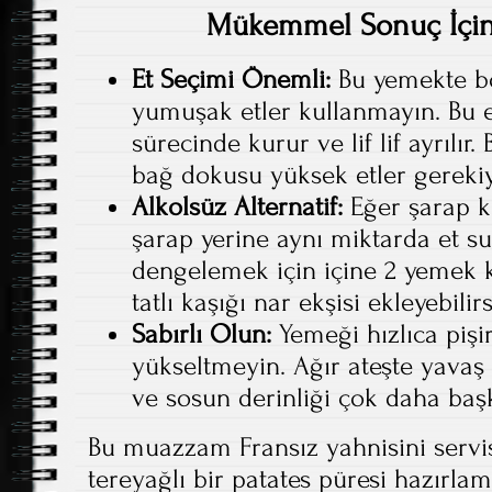
Mükemmel Sonuç İçin 
Et Seçimi Önemli:
Bu yemekte bo
yumuşak etler kullanmayın. Bu 
sürecinde kurur ve lif lif ayrılır
bağ dokusu yüksek etler gerekiy
Alkolsüz Alternatif:
Eğer şarap k
şarap yerine aynı miktarda et suy
dengelemek için içine 2 yemek k
tatlı kaşığı nar ekşisi ekleyebilirs
Sabırlı Olun:
Yemeği hızlıca pişir
yükseltmeyin. Ağır ateşte yavaş
ve sosun derinliği çok daha başk
Bu muazzam Fransız yahnisini servi
tereyağlı bir patates püresi hazırlam