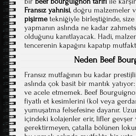
bir
beef bourguignon tarifi
ile karşı
Fransız yahnisi
, doğru malzemeler ve
pişirme
tekniğiyle birleştiğinde, siz
yapmanın aslında ne kadar zahmetsi
olduğunu kanıtlayacak. Hadi, malzem
tencerenin kapağını kapatıp mutfakta
Neden Beef Bour
Fransız mutfağının bu kadar prestijl
aslında çok basit bir mantık yatıy
ve acele etmemek. Beef Bourguignon
fiyatlı et kesimlerini (kol veya gerd
yumuşatma felsefesine dayanır. Uzu
içindeki kolajenler erir, lifler gevşer
gerektirmeyen, çatalla bölünen lokum