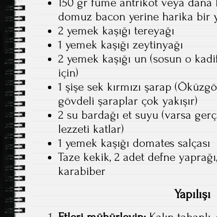
150 gr füme antrikot veya dana ba
domuz bacon yerine harika bir yer
2 yemek kaşığı tereyağı
1 yemek kaşığı zeytinyağı
2 yemek kaşığı un (sosun o kad
için)
1 şişe sek kırmızı şarap (Öküzg
gövdeli şaraplar çok yakışır)
2 su bardağı et suyu (varsa gerç
lezzeti katlar)
1 yemek kaşığı domates salçası
Taze kekik, 2 adet defne yaprağı
karabiber
Yapılışı