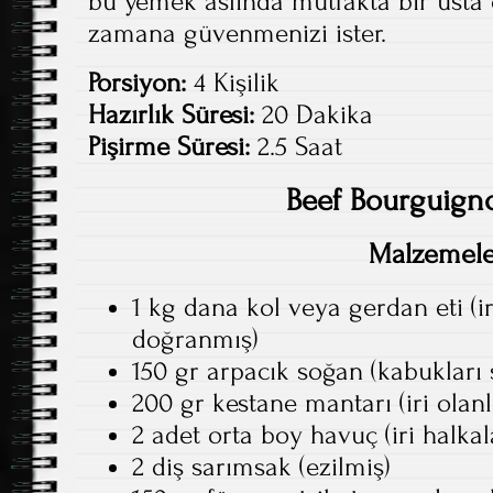
bu yemek aslında mutfakta bir usta 
zamana güvenmenizi ister.
Porsiyon:
4 Kişilik
Hazırlık Süresi:
20 Dakika
Pişirme Süresi:
2.5 Saat
Beef Bourguigno
Malzemele
1 kg dana kol veya gerdan eti (i
doğranmış)
150 gr arpacık soğan (kabukları
200 gr kestane mantarı (iri olan
2 adet orta boy havuç (iri halka
2 diş sarımsak (ezilmiş)