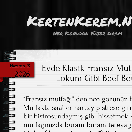
KertenKerem.
Her Konudan Yüzer Gram
Evde Klasik Fransız Mut
Haziran 15
2026
Lokum Gibi Beef Bo
“Fransız mutfağı” denince gözünüz
Mutfakta saatler harcayıp strese girm
bir bistrosundaymış gibi hissetmek
mutfağınızda buram buram tereyağı 