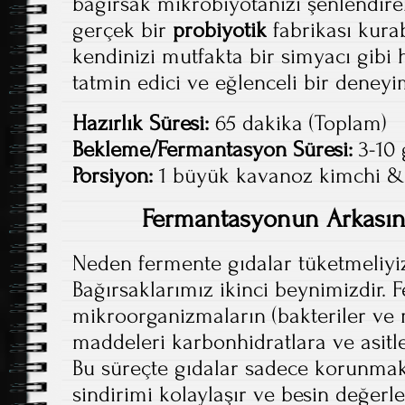
bağırsak mikrobiyotanızı şenlendire
gerçek bir
probiyotik
fabrikası kurabi
kendinizi mutfakta bir simyacı gibi h
tatmin edici ve eğlenceli bir deneyi
Hazırlık Süresi:
65 dakika (Toplam)
Bekleme/Fermantasyon Süresi:
3-10
Porsiyon:
1 büyük kavanoz kimchi & 
Fermantasyonun Arkasında
Neden fermente gıdalar tüketmeliyi
Bağırsaklarımız ikinci beynimizdir. 
mikroorganizmaların (bakteriler ve 
maddeleri karbonhidratlara ve asitl
Bu süreçte gıdalar sadece korunma
sindirimi kolaylaşır ve besin değerle