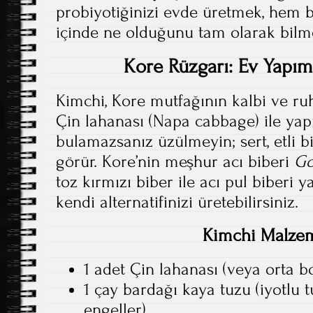
probiyotiğinizi evde üretmek, hem 
içinde ne olduğunu tam olarak bilme
Kore Rüzgarı: Ev Yapım
Kimchi, Kore mutfağının kalbi ve ru
Çin lahanası (Napa cabbage) ile yap
bulamazsanız üzülmeyin; sert, etli bi
görür. Kore’nin meşhur acı biberi
Go
toz kırmızı biber ile acı pul biberi y
kendi alternatifinizi üretebilirsiniz.
Kimchi Malzem
1 adet Çin lahanası (veya orta 
1 çay bardağı kaya tuzu (iyotlu
engeller)