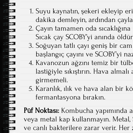
Suyu kaynatın, şekeri ekleyip eri
dakika demleyin, ardından çaylar
Çayın tamamen oda sıcaklığına 
Sıcak çay SCOBY’yi anında öldür
Soğuyan tatlı çayı geniş bir cam
başlangıç çayını ve SCOBY’yi naz
Kavanozun ağzını temiz bir tülb
lastiğiyle sıkıştırın. Hava almal
girmemeli.
Karanlık, ılık ve hava alan bir k
fermantasyona bırakın.
Püf Noktası:
Kombucha yapımında asl
veya metal kap kullanmayın. Metal, 
ve canlı bakterilere zarar verir. H