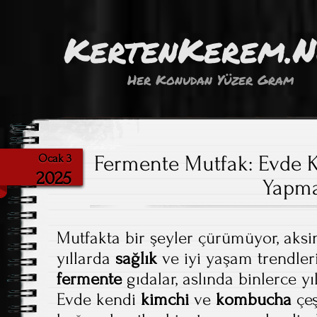
KertenKerem.
Her Konudan Yüzer Gram
Fermente Mutfak: Evde
Ocak 3
2025
Yapm
Mutfakta bir şeyler çürümüyor, aksi
yıllarda
sağlık
ve iyi yaşam trendleri
fermente
gıdalar, aslında binlerce y
Evde kendi
kimchi
ve
kombucha
çeş