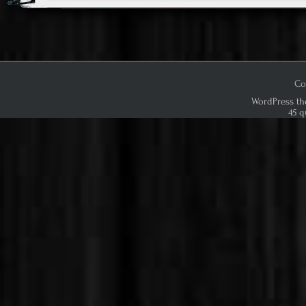
ok
o
n
Co
WordPress th
45 q