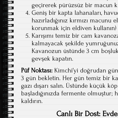
geçirerek pürüzsüz bir macun kı
Geniş bir kapta lahanaları, havuc
hazırladığınız kırmızı macunu el
korunmak için eldiven kullanın)
Karışımı temiz bir cam kavanoz
kalmayacak şekilde yumruğunuzl
Kavanozun üstünde 3 cm boşluk 
gevşek kapatın.
Püf Noktası:
Kimchi’yi doğrudan güne
3 gün bekletin. Her gün temiz bir ka
gazı dışarı salın. Üstünde küçük kö
başladığınızda fermente olmuştur;
kaldırın.
Canlı Bir Dost: Ev