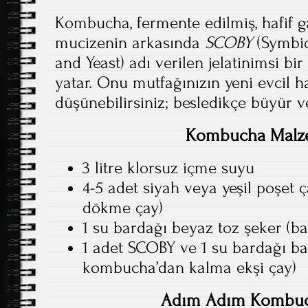
Kombucha, fermente edilmiş, hafif gaz
mucizenin arkasında
SCOBY
(Symbio
and Yeast) adı verilen jelatinimsi bi
yatar. Onu mutfağınızın yeni evcil h
düşünebilirsiniz; besledikçe büyür ve 
Kombucha Malz
3 litre klorsuz içme suyu
4-5 adet siyah veya yeşil poşet 
dökme çay)
1 su bardağı beyaz toz şeker (bak
1 adet SCOBY ve 1 su bardağı ba
kombucha’dan kalma ekşi çay)
Adım Adım Kombuch