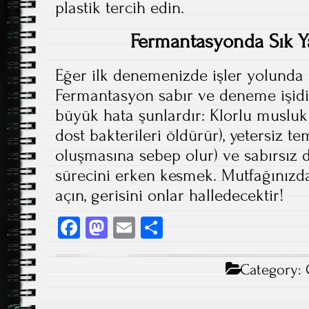
plastik tercih edin.
Fermantasyonda Sık Ya
Eğer ilk denemenizde işler yolunda
Fermantasyon sabır ve deneme işidi
büyük hata şunlardır: Klorlu musluk
dost bakterileri öldürür), yetersiz tem
oluşmasına sebep olur) ve sabırsız
sürecini erken kesmek. Mutfağınızda
açın, gerisini onlar halledecektir!
Fa
M
E
S
ce
as
m
ha
b
to
ail
re
Category:
o
d