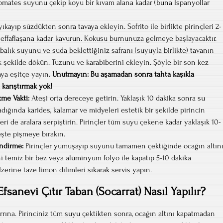
omates suyunu çekip koyu bir kıvam alana kadar (buna İspanyollar
yıkayıp süzdükten sonra tavaya ekleyin. Sofrito ile birlikte pirinçleri 2-
 şeffaflaşana kadar kavurun. Kokusu burnunuza gelmeye başlayacaktır.
balık suyunu ve suda beklettiğiniz safranı (suyuyla birlikte) tavanın
k şekilde dökün. Tuzunu ve karabiberini ekleyin. Şöyle bir son kez
vaya eşitçe yayın.
Unutmayın: Bu aşamadan sonra tahta kaşıkla
 karıştırmak yok!
me Vakti:
Ateşi orta dereceye getirin. Yaklaşık 10 dakika sonra su
dığında karides, kalamar ve midyeleri estetik bir şekilde pirincin
eri de aralara serpiştirin. Pirinçler tüm suyu çekene kadar yaklaşık 10-
eşte pişmeye bırakın.
ndirme:
Pirinçler yumuşayıp suyunu tamamen çektiğinde ocağın altın
ni temiz bir bez veya alüminyum folyo ile kapatıp 5-10 dakika
erine taze limon dilimleri sıkarak servis yapın.
fsanevi Çıtır Taban (Socarrat) Nasıl Yapılır?
rrına. Pirinciniz tüm suyu çektikten sonra, ocağın altını kapatmadan