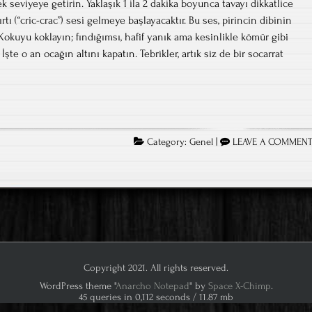
seviyeye getirin. Yaklaşık 1 ila 2 dakika boyunca tavayı dikkatlice
ırtı (“cric-crac”) sesi gelmeye başlayacaktır. Bu ses, pirincin dibinin
okuyu koklayın; fındığımsı, hafif yanık ama kesinlikle kömür gibi
şte o an ocağın altını kapatın. Tebrikler, artık siz de bir socarrat
a
Category:
Genel
|
LEAVE A COMMEN
Copyright 2021. All rights reserved.
WordPress theme "
Anarcho Notepad
" by
Space X-Chimp
.
45 queries in 0,112 seconds / 11.87 mb