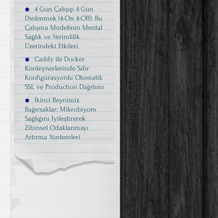
4 Gün Çalışıp 4 Gün
Dinlenmek (4-On 4-Off): Bu
Çalışma Modelinin Mental
Sağlık ve Verimlilik
Üzerindeki Etkileri
Caddy ile Docker
Konteynerlerinde Sıfır
Konfigürasyonlu Otomatik
SSL ve Production Dağıtımı
İkinci Beynimiz
Bağırsaklar: Mikrobiyom
Sağlığını İyileştirerek
Zihinsel Odaklanmayı
Artırma Yöntemleri