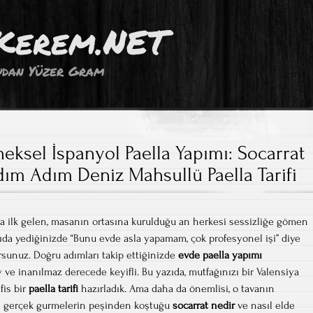
Kerem.NET
dan Yüzer Gram
eksel İspanyol Paella Yapımı: Socarrat
Adım Adım Deniz Mahsullü Paella Tarifi
a ilk gelen, masanın ortasına kurulduğu an herkesi sessizliğe gömen
rıda yediğinizde “Bunu evde asla yapamam, çok profesyonel işi” diye
sunuz. Doğru adımları takip ettiğinizde
evde paella yapımı
ve inanılmaz derecede keyifli. Bu yazıda, mutfağınızı bir Valensiya
fis bir
paella tarifi
hazırladık. Ama daha da önemlisi, o tavanın
ani gerçek gurmelerin peşinden koştuğu
socarrat nedir
ve nasıl elde