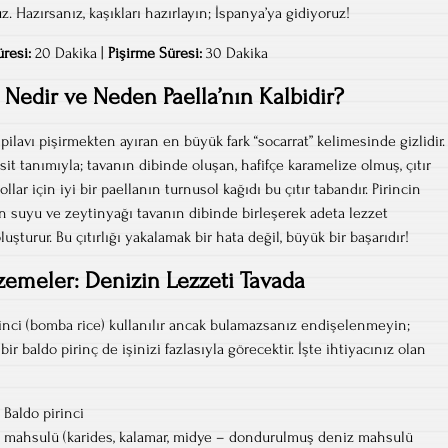
ruz. Hazırsanız, kaşıkları hazırlayın; İspanya’ya gidiyoruz!
üresi:
20 Dakika |
Pişirme Süresi:
30 Dakika
 Nedir ve Neden Paella’nın Kalbidir?
pilavı pişirmekten ayıran en büyük fark “socarrat” kelimesinde gizlidir.
sit tanımıyla; tavanın dibinde oluşan, hafifçe karamelize olmuş, çıtır
ollar için iyi bir paellanın turnusol kağıdı bu çıtır tabandır. Pirincin
in suyu ve zeytinyağı tavanın dibinde birleşerek adeta lezzet
uşturur. Bu çıtırlığı yakalamak bir hata değil, büyük bir başarıdır!
emeler: Denizin Lezzeti Tavada
nci (bomba rice) kullanılır ancak bulamazsanız endişelenmeyin;
ir baldo pirinç de işinizi fazlasıyla görecektir. İşte ihtiyacınız olan
Baldo pirinci
z mahsulü (karides, kalamar, midye – dondurulmuş deniz mahsulü