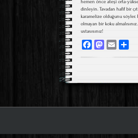
hemen önce ateşi orta-yüksek 
dinleyin. Tavadan hafif bir çıt
karamelize olduğunu söyler. K
olmayan bir koku almalısınız. İ
ustasısınız!
Fa
M
E
S
ce
as
m
h
b
to
ail
re
o
d
ok
o
n