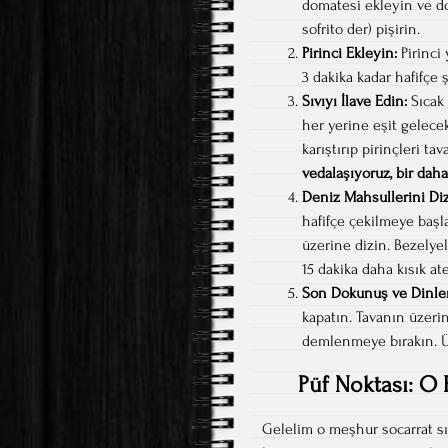
domatesi ekleyin ve d
sofrito der) pişirin.
Pirinci Ekleyin:
Pirinci 
3 dakika kadar hafifçe
Sıvıyı İlave Edin:
Sıcak 
her yerine eşit gelece
karıştırıp pirinçleri ta
vedalaşıyoruz, bir daha
Deniz Mahsullerini Diz
hafifçe çekilmeye başla
üzerine dizin. Bezelyel
15 dakika daha kısık at
Son Dokunuş ve Dinle
kapatın. Tavanın üzeri
demlenmeye bırakın. Üz
Püf Noktası: O E
Gelelim o meşhur socarrat sı