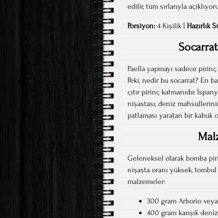
edilir, tüm sırlarıyla açıklıyo
Porsiyon:
4 Kişilik |
Hazırlık S
Socarrat
Paella yapmayı sadece pirinç 
Peki, nedir bu socarrat? En ba
çıtır pirinç katmanıdır. İspany
nişastası, deniz mahsullerin
patlaması yaratan bir kabuk ol
Malz
Geleneksel olarak bomba piri
nişasta oranı yüksek, tombul b
malzemeler:
300 gram Arborio veya 
400 gram karışık deni