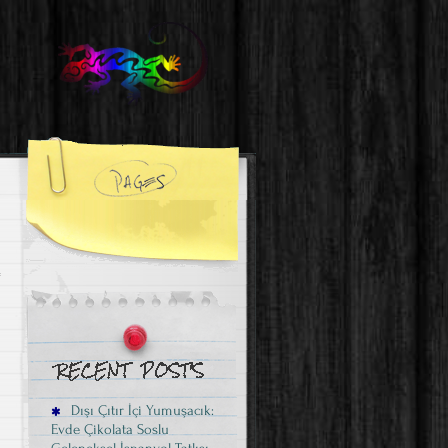
Dışı Çıtır İçi Yumuşacık:
Evde Çikolata Soslu