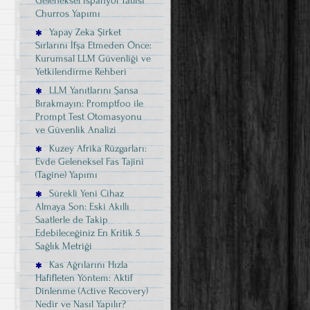
Geleneksel İspanyol Tatlısı
Churros Yapımı
Yapay Zeka Şirket
Sırlarını İfşa Etmeden Önce:
Kurumsal LLM Güvenliği ve
Yetkilendirme Rehberi
LLM Yanıtlarını Şansa
Bırakmayın: Promptfoo ile
Prompt Test Otomasyonu
ve Güvenlik Analizi
Kuzey Afrika Rüzgarları:
Evde Geleneksel Fas Tajini
(Tagine) Yapımı
Sürekli Yeni Cihaz
Almaya Son: Eski Akıllı
Saatlerle de Takip
Edebileceğiniz En Kritik 5
Sağlık Metriği
Kas Ağrılarını Hızla
Hafifleten Yöntem: Aktif
Dinlenme (Active Recovery)
Nedir ve Nasıl Yapılır?