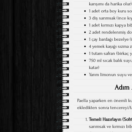
karışımı da harika olur)
1 adet orta boy kuru s
3 diş sarımsak (ince kı
1 adet kırmızı kapya bi
2 adet rendelenmiş d
1 çay bardağı bezelye (
4 yemek kaşığı sızma 
1 tutam safran (birkaç 
750 ml sıcak balık suyu
katar)
Yarım limonun suyu ve 
Adım 
Paella yaparken en önemli kur
ekledikten sonra tencereyi/ta
Temeli Hazırlayın (Sofri
sarımsak ve kırmızı bi