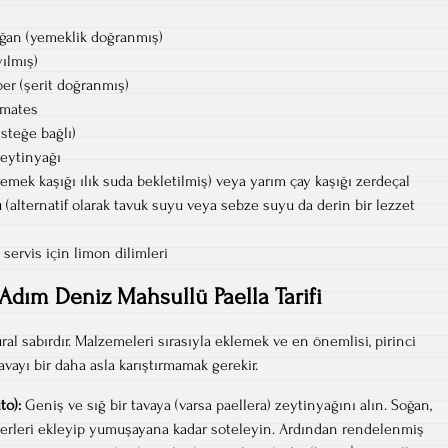
oğan (yemeklik doğranmış)
yılmış)
ber (şerit doğranmış)
omates
isteğe bağlı)
zeytinyağı
yemek kaşığı ılık suda bekletilmiş) veya yarım çay kaşığı zerdeçal
 (alternatif olarak tavuk suyu veya sebze suyu da derin bir lezzet
servis için limon dilimleri
Adım Deniz Mahsullü Paella Tarifi
al sabırdır. Malzemeleri sırasıyla eklemek ve en önemlisi, pirinci
vayı bir daha asla karıştırmamak gerekir.
to):
Geniş ve sığ bir tavaya (varsa paellera) zeytinyağını alın. Soğan,
berleri ekleyip yumuşayana kadar soteleyin. Ardından rendelenmiş