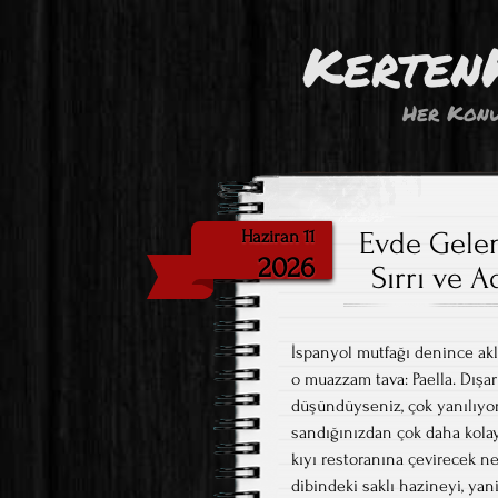
Kerten
Her Konu
Evde Gelen
Haziran 11
2026
Sırrı ve 
İspanyol mutfağı denince akl
o muazzam tava: Paella. Dışa
düşündüyseniz, çok yanılıyor
sandığınızdan çok daha kolay 
kıyı restoranına çevirecek ne
dibindeki saklı hazineyi, y