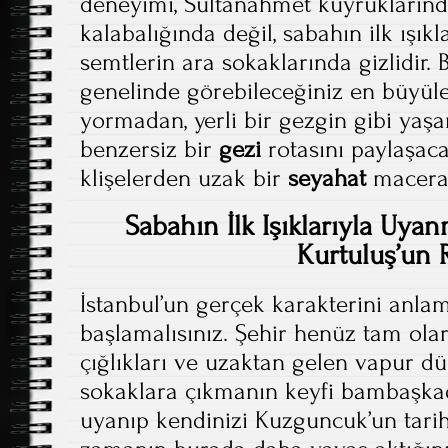
deneyimi, Sultanahmet kuyruklarında
kalabalığında değil, sabahın ilk ışı
semtlerin ara sokaklarında gizlidir. 
genelinde görebileceğiniz en büyüle
yormadan, yerli bir gezgin gibi yaşa
benzersiz bir
gezi
rotasını paylaşaca
klişelerden uzak bir
seyahat
maceras
Sabahın İlk Işıklarıyla Uy
Kurtuluş’un 
İstanbul’un gerçek karakterini anla
başlamalısınız. Şehir henüz tam ol
çığlıkları ve uzaktan gelen vapur dü
sokaklara çıkmanın keyfi bambaşkadı
uyanıp kendinizi Kuzguncuk’un tarihi