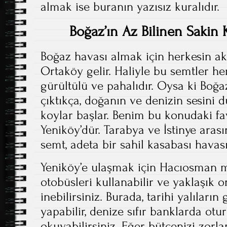
almak ise buranın yazısız kuralıdır.
Boğaz’ın Az Bilinen Sakin 
Boğaz havası almak için herkesin ak
Ortaköy gelir. Haliyle bu semtler he
gürültülü ve pahalıdır. Oysa ki Boğ
çıktıkça, doğanın ve denizin sesini 
koylar başlar. Benim bu konudaki fa
Yeniköy’dür. Tarabya ve İstinye aras
semt, adeta bir sahil kasabası havası 
Yeniköy’e ulaşmak için Hacıosman 
otobüsleri kullanabilir ve yaklaşık 
inebilirsiniz. Burada, tarihi yalıları
yapabilir, denize sıfır banklarda otur
okuyabilirsiniz. Eğer bütçenizi zor