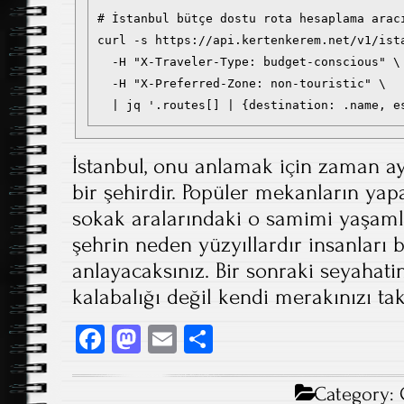
# İstanbul bütçe dostu rota hesaplama aracı
curl -s https://api.kertenkerem.net/v1/ista
  -H "X-Traveler-Type: budget-conscious" \

  -H "X-Preferred-Zone: non-touristic" \

İstanbul, onu anlamak için zaman a
bir şehirdir. Popüler mekanların yapay
sokak aralarındaki o samimi yaşam
şehrin neden yüzyıllardır insanları 
anlayacaksınız. Bir sonraki seyahatin
kalabalığı değil kendi merakınızı tak
Fa
M
E
S
ce
as
m
ha
b
to
ail
re
Category: