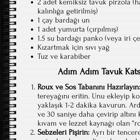
2 adet kemiksiz tavuk pirzola (h
kalınlığa getirilmiş)
1 çay bardağı un
1 adet yumurta (çırpılmış)
1.5 su bardağı panko (veya iri ç
Kızartmak için sıvı yağ
Tuz ve karabiber
Adım Adım Tavuk Katsu
Roux ve Sos Tabanını Hazırlayın
tereyağını eritin. Unu ekleyip 
yaklaşık 1-2 dakika kavurun. Ar
ve 30 saniye daha çevirip altını
kıvam ve lezzet kaynağı olan “ro
Sebzeleri Pişirin:
Ayrı bir tencere