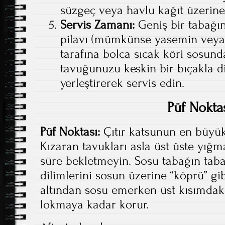
süzgeç veya havlu kağıt üzerine 
Servis Zamanı:
Geniş bir tabağın 
pilavı (mümkünse yasemin veya k
tarafına bolca sıcak köri sosund
tavuğunuzu keskin bir bıçakla d
yerleştirerek servis edin.
Püf Nokta
Püf Noktası:
Çıtır katsunun en büyü
Kızaran tavukları asla üst üste yığ
süre bekletmeyin. Sosu tabağın taba
dilimlerini sosun üzerine “köprü” gibi
altından sosu emerken üst kısımdaki 
lokmaya kadar korur.