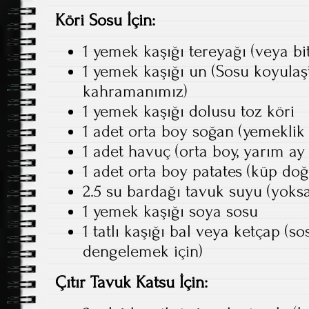
Köri Sosu İçin:
1 yemek kaşığı tereyağı (veya bit
1 yemek kaşığı un (Sosu koyulaşt
kahramanımız)
1 yemek kaşığı dolusu toz köri
1 adet orta boy soğan (yemeklik
1 adet havuç (orta boy, yarım a
1 adet orta boy patates (küp do
2.5 su bardağı tavuk suyu (yoks
1 yemek kaşığı soya sosu
1 tatlı kaşığı bal veya ketçap (so
dengelemek için)
Çıtır Tavuk Katsu İçin: