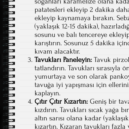
soğanları karamelize olana kada
patatesleri ekleyip 2 dakika da
ekleyip kaynamaya bırakın. Seb
(yaklaşık 12-15 dakika), hazırladı
sosunu ve balı tencereye ekleyip 
karıştırın. Sosunuz 5 dakika içi
kıvam alacaktır.
Tavukları Paneleyin:
Tavuk pirzol
tatlandırın. Tavukları sırasıyla 
yumurtaya ve son olarak panko
tavuğa iyi yapışması için ellerini
kaplayın.
Çıtır Çıtır Kızartın:
Geniş bir tava
kızdırın. Tavukları sıcak yağa b
altın sarısı olana kadar (yaklaşık
kızartın. Kızaran tavukları fazla 