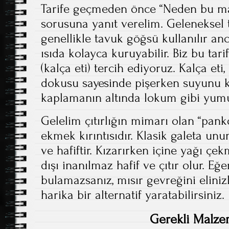
Tarife geçmeden önce “Neden bu ma
sorusuna yanıt verelim. Geleneksel
genellikle tavuk göğsü kullanılır a
ısıda kolayca kuruyabilir. Biz bu tar
(kalça eti) tercih ediyoruz. Kalça eti
dokusu sayesinde pişerken suyunu ko
kaplamanın altında lokum gibi yumu
Gelelim çıtırlığın mimarı olan “pank
ekmek kırıntısıdır. Klasik galeta unu
ve hafiftir. Kızarırken içine yağı ç
dışı inanılmaz hafif ve çıtır olur. E
bulamazsanız, mısır gevreğini eliniz
harika bir alternatif yaratabilirsiniz.
Gerekli Malze