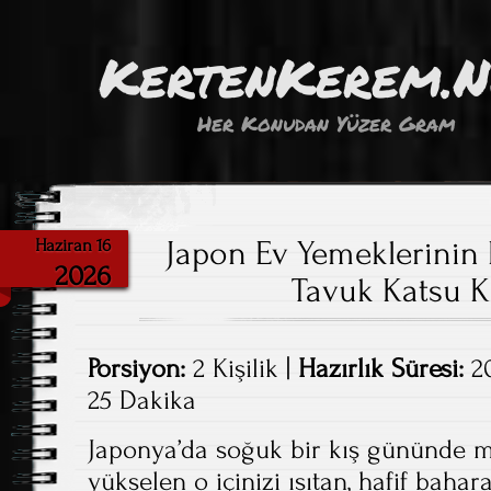
KertenKerem.
Her Konudan Yüzer Gram
Japon Ev Yemeklerinin K
Haziran 16
2026
Tavuk Katsu K
Porsiyon:
2 Kişilik |
Hazırlık Süresi:
20
25 Dakika
Japonya’da soğuk bir kış gününde m
yükselen o içinizi ısıtan, hafif baha