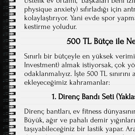
Üstelik ev ortamı, “başkaları beni izl
physique anxiety) sıfırladığı için 
kolaylaştırıyor. Yani evde spor yapma
kestirme yoludur.
500 TL Bütçe ile Ne
Sınırlı bir bütçeyle en yüksek verim
Investment) almak istiyorsak, çok y
odaklanmalıyız. İşte 500 TL sınırın
ekleyeceğimiz kahramanlar:
1. Direnç Bandı Seti (Yakl
Direnç bantları, ev fitness dünyasını
Büyük, ağır ve pahalı demir yığınları
taşıyabileceğiniz bir lastik yapar. Ar