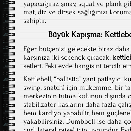
yapacağınız şınav, squat ve plank gib
mat, diz ve dirsek sağlığınızı koru
sahiptir.
Büyük Kapışma: Kettlebe
Eğer bütçenizi gelecekte biraz daha
karşınıza iki seçenek çıkacak:
kettle
setleri. Peki evde hangisini tercih et
Kettlebell, “ballistic” yani patlayıcı 
swing, snatch) için mükemmel bir tas
merkezinin tutma kolunun dışında 
stabilizatör kaslarını daha fazla çalışt
hem kardiyo yapabilir, hem güçlene
yakabilirsiniz. Dumbbell ise daha ço
curl, lateral raise) için uygundur. Ev