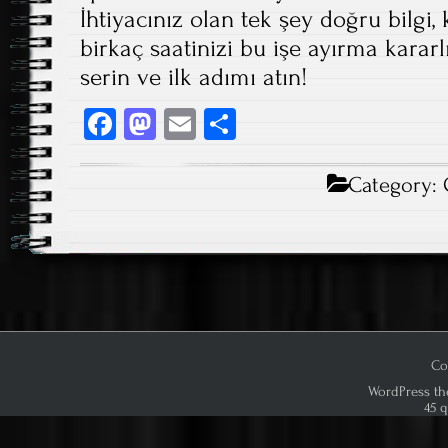
İhtiyacınız olan tek şey doğru bilgi,
birkaç saatinizi bu işe ayırma kararlı
serin ve ilk adımı atın!
Fa
M
E
S
ce
as
m
ha
b
to
ail
re
Category:
o
d
ok
o
n
Co
WordPress th
45 q