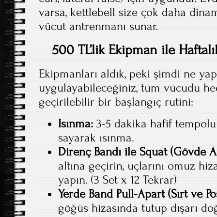
varsa, kettlebell size çok daha dina
vücut antrenmanı sunar.
500 TL’lik Ekipman ile Haftal
Ekipmanları aldık, peki şimdi ne yap
uygulayabileceğiniz, tüm vücudu h
geçirilebilir bir başlangıç rutini:
Isınma:
3-5 dakika hafif tempolu
sayarak ısınma.
Direnç Bandı ile Squat (Gövde Alt
altına geçirin, uçlarını omuz hi
yapın. (3 Set x 12 Tekrar)
Yerde Band Pull-Apart (Sırt ve Pos
göğüs hizasında tutup dışarı doğ