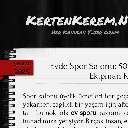
KertenKerem.
Her Konudan Yüzer Gram
Evde Spor Salonu: 500
Şubat 21
2025
Ekipman R
Spor salonu üyelik ücretleri her ge
yakarken, sağlıklı bir yaşam için alte
tam bu noktada
ev sporu
kavramı ca
imdadımıza yetişiyor. Birçok insan, e