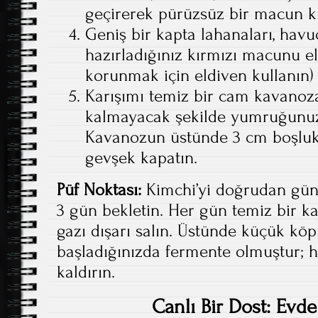
geçirerek pürüzsüz bir macun kı
Geniş bir kapta lahanaları, havuc
hazırladığınız kırmızı macunu el
korunmak için eldiven kullanın)
Karışımı temiz bir cam kavanoz
kalmayacak şekilde yumruğunuzl
Kavanozun üstünde 3 cm boşluk 
gevşek kapatın.
Püf Noktası:
Kimchi’yi doğrudan güne
3 gün bekletin. Her gün temiz bir ka
gazı dışarı salın. Üstünde küçük kö
başladığınızda fermente olmuştur;
kaldırın.
Canlı Bir Dost: Ev