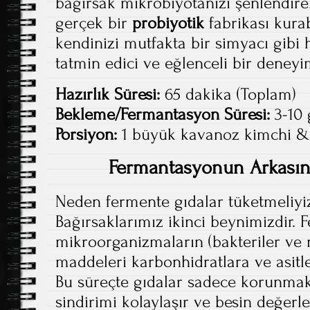
bağırsak mikrobiyotanızı şenlendire
gerçek bir
probiyotik
fabrikası kurabi
kendinizi mutfakta bir simyacı gibi h
tatmin edici ve eğlenceli bir deneyi
Hazırlık Süresi:
65 dakika (Toplam)
Bekleme/Fermantasyon Süresi:
3-10
Porsiyon:
1 büyük kavanoz kimchi & 
Fermantasyonun Arkasında
Neden fermente gıdalar tüketmeliyi
Bağırsaklarımız ikinci beynimizdir. 
mikroorganizmaların (bakteriler ve 
maddeleri karbonhidratlara ve asitl
Bu süreçte gıdalar sadece korunma
sindirimi kolaylaşır ve besin değerle