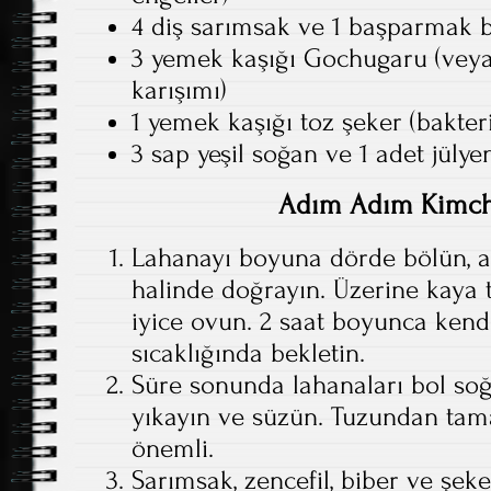
4 diş sarımsak ve 1 başparmak b
3 yemek kaşığı Gochugaru (veya 
karışımı)
1 yemek kaşığı toz şeker (bakteri
3 sap yeşil soğan ve 1 adet jül
Adım Adım Kimchi
Lahanayı boyuna dörde bölün, a
halinde doğrayın. Üzerine kaya 
iyice ovun. 2 saat boyunca kend
sıcaklığında bekletin.
Süre sonunda lahanaları bol soğ
yıkayın ve süzün. Tuzundan ta
önemli.
Sarımsak, zencefil, biber ve şek