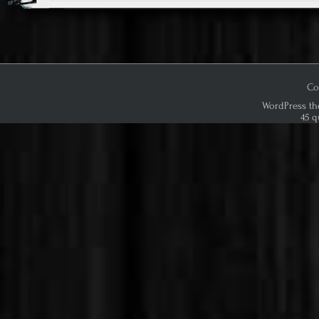
ok
o
n
Co
WordPress th
45 q