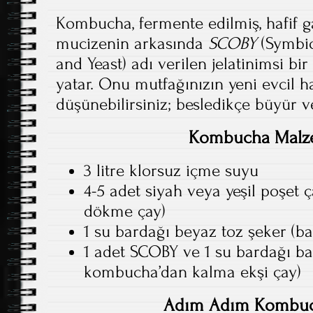
Kombucha, fermente edilmiş, hafif gaz
mucizenin arkasında
SCOBY
(Symbio
and Yeast) adı verilen jelatinimsi bi
yatar. Onu mutfağınızın yeni evcil h
düşünebilirsiniz; besledikçe büyür ve 
Kombucha Malz
3 litre klorsuz içme suyu
4-5 adet siyah veya yeşil poşet 
dökme çay)
1 su bardağı beyaz toz şeker (bak
1 adet SCOBY ve 1 su bardağı ba
kombucha’dan kalma ekşi çay)
Adım Adım Kombuch