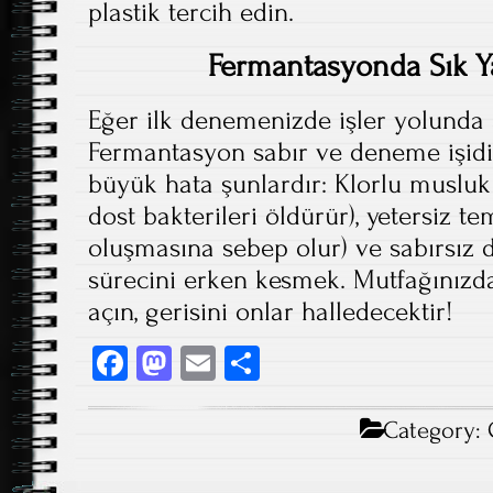
plastik tercih edin.
Fermantasyonda Sık Ya
Eğer ilk denemenizde işler yolunda
Fermantasyon sabır ve deneme işidi
büyük hata şunlardır: Klorlu musluk
dost bakterileri öldürür), yetersiz tem
oluşmasına sebep olur) ve sabırsız
sürecini erken kesmek. Mutfağınızda
açın, gerisini onlar halledecektir!
Fa
M
E
S
ce
as
m
ha
b
to
ail
re
Category:
o
d