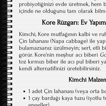
probiyotiğinizi evde üretmek, hem 
içinde ne olduğunu tam olarak bilme
Kore Rüzgarı: Ev Yapım
Kimchi, Kore mutfağının kalbi ve ru
Çin lahanası (Napa cabbage) ile yap
bulamazsanız üzülmeyin; sert, etli bi
görür. Kore’nin meşhur acı biberi
Go
toz kırmızı biber ile acı pul biberi y
kendi alternatifinizi üretebilirsiniz.
Kimchi Malzem
1 adet Çin lahanası (veya orta 
1 çay bardağı kaya tuzu (iyotlu
engeller)