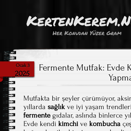
KertenKerem.
Her Konudan Yüzer Gram
Fermente Mutfak: Evde
Ocak 3
2025
Yapm
Mutfakta bir şeyler çürümüyor, aksi
yıllarda
sağlık
ve iyi yaşam trendleri
fermente
gıdalar, aslında binlerce y
Evde kendi
kimchi
ve
kombucha
çeş