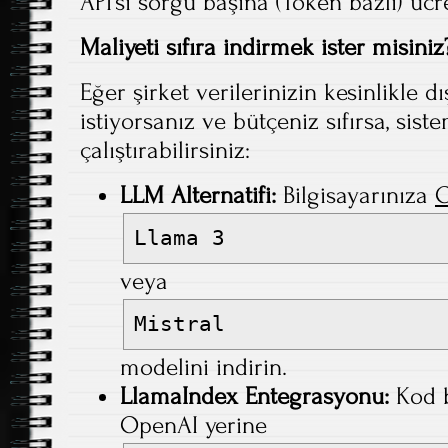
API’si sorgu başına (Token bazlı) ücret
Maliyeti sıfıra indirmek ister misiniz
Eğer şirket verilerinizin kesinlikle 
istiyorsanız ve bütçeniz sıfırsa, si
çalıştırabilirsiniz:
LLM Alternatifi:
Bilgisayarınıza
O
Llama 3
veya
Mistral
modelini indirin.
LlamaIndex Entegrasyonu:
Kod b
OpenAI yerine