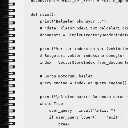
os.environ["OPENAI_API_KEY"] = "Sizin_OpenA
def main():

    print("Belgeler okunuyor...")

    # 'data' klasöründeki tüm belgeleri oku
    documents = SimpleDirectoryReader("data
    print("Veriler indeksleniyor (vektörleş
    # Belgeleri vektör indeksine dönüştür

    index = VectorStoreIndex.from_documents
    # Sorgu motorunu başlat

    query_engine = index.as_query_engine()

    print("\nSistem hazır! Sorunuzu sorun (
    while True:

        user_query = input("\nSiz: ")

        if user_query.lower() == 'exit':

            break
