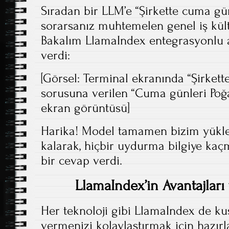
Sıradan bir LLM’e “Şirkette cuma gün
sorarsanız muhtemelen genel iş kül
Bakalım LlamaIndex entegrasyonlu 
verdi:
[Görsel: Terminal ekranında “Şirkett
sorusuna verilen “Cuma günleri Poğ
ekran görüntüsü]
Harika! Model tamamen bizim yükl
kalarak, hiçbir uydurma bilgiye ka
bir cevap verdi.
LlamaIndex’in Avantajları
Her teknoloji gibi LlamaIndex de kus
vermenizi kolaylaştırmak için hazırl