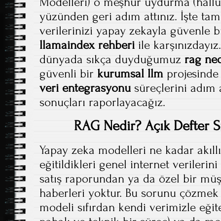
Modelleri) o meşhur uydurma (halluc
yüzünden geri adım attınız. İşte tam
verilerinizi yapay zekayla güvenle 
llamaindex rehberi
ile karşınızdayız
dünyada sıkça duyduğumuz
rag ned
güvenli bir
kurumsal llm
projesinde
veri entegrasyonu
süreçlerini adım
sonuçları raporlayacağız.
RAG Nedir? Açık Defter S
Yapay zeka modelleri ne kadar akıllı
eğitildikleri genel internet verilerini
satış raporundan ya da özel bir mü
haberleri yoktur. Bu sorunu çözmek 
modeli sıfırdan kendi verimizle eğit