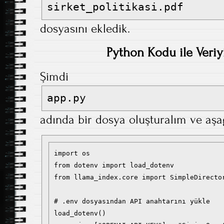
sirket_politikasi.pdf
dosyasını ekledik.
Python Kodu ile Veri
Şimdi
app.py
adında bir dosya oluşturalım ve aşa
import os

from dotenv import load_dotenv

from llama_index.core import SimpleDirector
# .env dosyasından API anahtarını yükle

load_dotenv()
