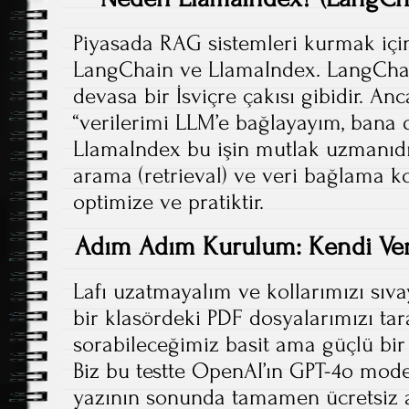
Piyasada RAG sistemleri kurmak için
LangChain ve LlamaIndex. LangChai
devasa bir İsviçre çakısı gibidir. A
“verilerimi LLM’e bağlayayım, bana 
LlamaIndex bu işin mutlak uzmanıdır.
arama (retrieval) ve veri bağlama 
optimize ve pratiktir.
Adım Adım Kurulum: Kendi Ver
Lafı uzatmayalım ve kollarımızı sıva
bir klasördeki PDF dosyalarımızı tar
sorabileceğimiz basit ama güçlü bir
Biz bu testte OpenAI’ın GPT-4o mode
yazının sonunda tamamen ücretsiz al