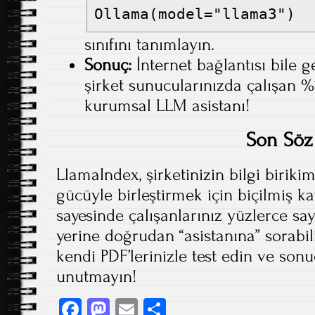
Ollama(model="llama3")
sınıfını tanımlayın.
Sonuç:
İnternet bağlantısı bile
şirket sunucularınızda çalışan %1
kurumsal LLM asistanı!
Son Söz
LlamaIndex, şirketinizin bilgi biriki
gücüyle birleştirmek için biçilmiş k
sayesinde çalışanlarınız yüzlerce sa
yerine doğrudan “asistanına” sorabil
kendi PDF’lerinizle test edin ve son
unutmayın!
Fa
M
E
S