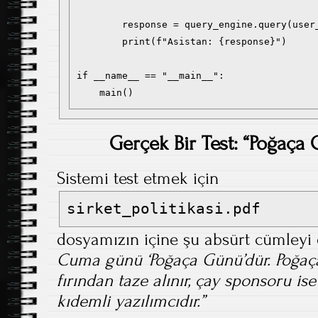
        response = query_engine.query(user_
        print(f"Asistan: {response}")

if __name__ == "__main__":

Gerçek Bir Test: “Poğaça
Sistemi test etmek için
sirket_politikasi.pdf
dosyamızın içine şu absürt cümleyi 
Cuma günü ‘Poğaça Günü’dür. Poğaçal
fırından taze alınır, çay sponsoru is
kıdemli yazılımcıdır.”