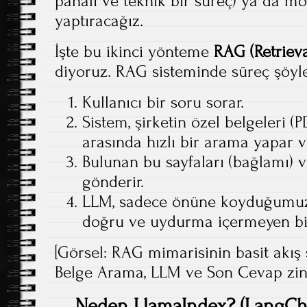
pahalı ve teknik bir süreç) ya da mod
yaptıracağız.
İşte bu ikinci yönteme
RAG (Retriev
diyoruz. RAG sisteminde süreç şöyle 
Kullanıcı bir soru sorar.
Sistem, şirketin özel belgeleri (P
arasında hızlı bir arama yapar ve 
Bulunan bu sayfaları (bağlamı) v
gönderir.
LLM, sadece önüne koyduğumuz
doğru ve uydurma içermeyen bir
[Görsel: RAG mimarisinin basit akış 
Belge Arama, LLM ve Son Cevap zinc
Neden LlamaIndex? (LangChai