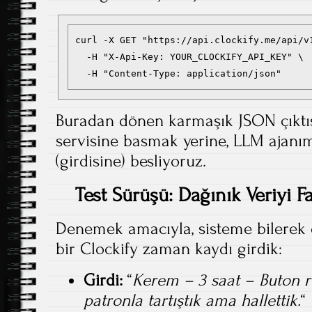
curl -X GET "https://api.clockify.me/api/v
  -H "X-Api-Key: YOUR_CLOCKIFY_API_KEY" \

  -H "Content-Type: application/json"
Buradan dönen karmaşık JSON çıktıs
servisine basmak yerine, LLM ajanı
(girdisine) besliyoruz.
Test Sürüşü: Dağınık Veriyi 
Denemek amacıyla, sisteme bilerek o
bir Clockify zaman kaydı girdik:
Girdi:
“
Kerem – 3 saat – Buton r
patronla tartıştık ama hallettik.
“