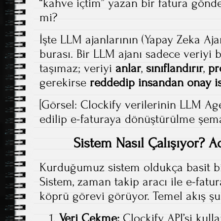
“kahve içtim” yazan bir fatura gönd
mi?
İşte LLM ajanlarının (Yapay Zeka Ajan
burası. Bir LLM ajanı sadece veriyi b
taşımaz; veriyi
anlar
,
sınıflandırır
,
pr
gerekirse
reddedip insandan onay is
[Görsel: Clockify verilerinin LLM Ag
edilip e-faturaya dönüştürülme şema
Sistem Nasıl Çalışıyor? 
Kurduğumuz sistem oldukça basit bi
Sistem, zaman takip aracı ile e-fatu
köprü görevi görüyor. Temel akış şu
Veri Çekme:
Clockify API’si kulla