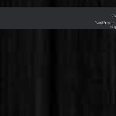
Co
WordPress th
45 q