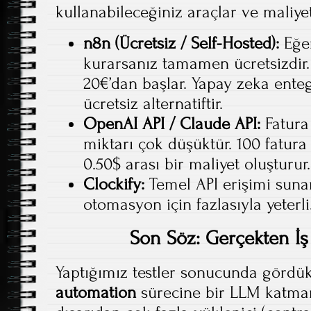
kullanabileceğiniz araçlar ve maliye
n8n (Ücretsiz / Self-Hosted):
Eğe
kurarsanız tamamen ücretsizdir.
20€’dan başlar. Yapay zeka enteg
ücretsiz alternatiftir.
OpenAI API / Claude API:
Fatura
miktarı çok düşüktür. 100 fatura
0.50$ arası bir maliyet oluşturur.
Clockify:
Temel API erişimi sunan
otomasyon için fazlasıyla yeterli
Son Söz: Gerçekten İ
Yaptığımız testler sonucunda gördük
automation
sürecine bir LLM katman