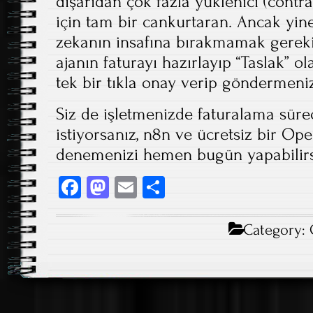
dışarıdan çok fazla yüklenici (contrac
için tam bir cankurtaran. Ancak yin
zekanın insafına bırakmamak gerekiy
ajanın faturayı hazırlayıp “Taslak” o
tek bir tıkla onay verip göndermeniz
Siz de işletmenizde faturalama süre
istiyorsanız, n8n ve ücretsiz bir Ope
denemenizi hemen bugün yapabilirs
Fa
M
E
S
ce
as
m
ha
b
to
ail
re
Category:
o
d
ok
o
n