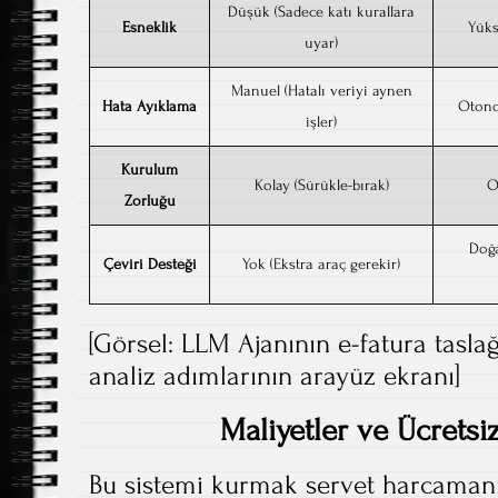
Düşük (Sadece katı kurallara
Esneklik
Yüks
uyar)
Manuel (Hatalı veriyi aynen
Hata Ayıklama
Otonom
işler)
Kurulum
Kolay (Sürükle-bırak)
O
Zorluğu
Doğa
Çeviri Desteği
Yok (Ekstra araç gerekir)
[Görsel: LLM Ajanının e-fatura tasla
analiz adımlarının arayüz ekranı]
Maliyetler ve Ücretsiz
Bu sistemi kurmak servet harcamanız