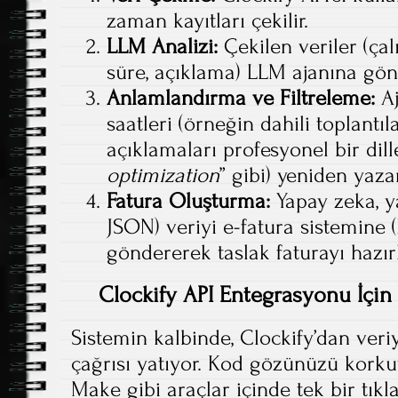
zaman kayıtları çekilir.
LLM Analizi:
Çekilen veriler (çal
süre, açıklama) LLM ajanına gönd
Anlamlandırma ve Filtreleme:
Aj
saatleri (örneğin dahili toplantıla
açıklamaları profesyonel bir dille
optimization
” gibi) yeniden yazar
Fatura Oluşturma:
Yapay zeka, ya
JSON) veriyi e-fatura sistemine (
göndererek taslak faturayı hazırl
Clockify API Entegrasyonu İçi
Sistemin kalbinde, Clockify’dan veriy
çağrısı yatıyor. Kod gözünüzü kork
Make gibi araçlar içinde tek bir tıkla