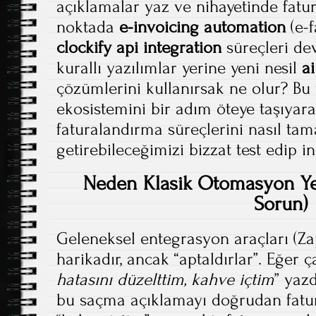
açıklamalar yaz ve nihayetinde fatur
noktada
e-invoicing automation
(e-
clockify api integration
süreçleri devr
kurallı yazılımlar yerine yeni nesil
ai
çözümlerini kullanırsak ne olur? Bu
ekosistemini bir adım öteye taşıyar
faturalandırma süreçlerini nasıl t
getirebileceğimizi bizzat test edip i
Neden Klasik Otomasyon Ye
Sorun)
Geleneksel entegrasyon araçları (Za
harikadır, ancak “aptaldırlar”. Eğer ç
hatasını düzelttim, kahve içtim
” yaz
bu saçma açıklamayı doğrudan fatura