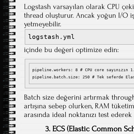
Logstash varsayılan olarak CPU çek
thread oluşturur. Ancak yoğun I/O i
yetmeyebilir.
logstash.yml
içinde bu değeri optimize edin:
pipeline.workers: 8 # CPU core sayınızın 1.
pipeline.batch.size: 250 # Tek seferde Ela
Batch size değerini artırmak through
artışına sebep olurken, RAM tüketimin
arasında ideal noktanızı test ederek 
3. ECS (Elastic Common S