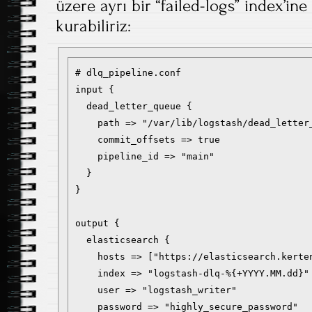
üzere ayrı bir “failed-logs” index’ine
kurabiliriz:
# dlq_pipeline.conf

input {

  dead_letter_queue {

    path => "/var/lib/logstash/dead_letter_
    commit_offsets => true

    pipeline_id => "main"

  }

}

output {

  elasticsearch {

    hosts => ["https://elasticsearch.kerten
    index => "logstash-dlq-%{+YYYY.MM.dd}"

    user => "logstash_writer"

    password => "highly_secure_password"
