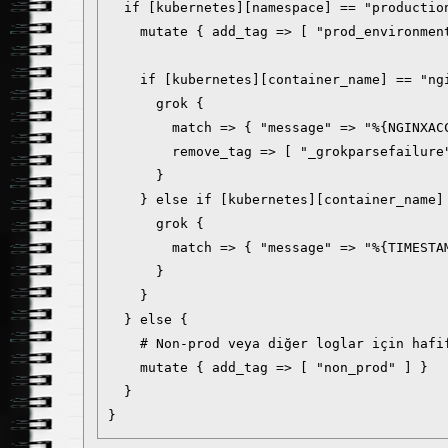
  if [kubernetes][namespace] == "production
    mutate { add_tag => [ "prod_environment
    if [kubernetes][container_name] == "ngi
      grok {

        match => { "message" => "%{NGINXACC
        remove_tag => [ "_grokparsefailure
      }

    } else if [kubernetes][container_name] 
      grok {

        match => { "message" => "%{TIMESTA
      }

    }

  } else {

    # Non-prod veya diğer loglar için hafif
    mutate { add_tag => [ "non_prod" ] }

  }

}