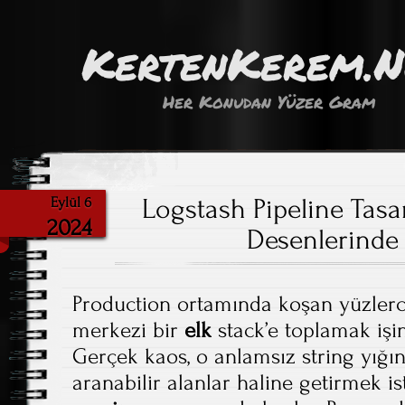
KertenKerem.
Her Konudan Yüzer Gram
Logstash Pipeline Tasar
Eylül 6
2024
Desenlerinde
Production ortamında koşan yüzlerce
merkezi bir
elk
stack’e toplamak işin
Gerçek kaos, o anlamsız string yığın
aranabilir alanlar haline getirmek is