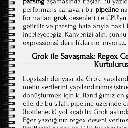
parsing
aşamasında başlar. Bu yazıd
performans canavarı bir
pipeline
nas
formatları
grok
desenleri ile CPU’yu
getirilir ve parsing hatalarıyla nasıl
inceleyeceğiz. Kahvenizi alın, çünkü
expressions) derinliklerine iniyoruz.
Grok ile Savaşmak: Regex 
Kurtuluru
Logstash dünyasında Grok, yapıland
metin verilerini yapılandırılmış (st
dönüştürmek için kullandığımız en gü
ellerde bu silah, pipeline üzerinde 
(bottleneck) yol açabilir. Grok aslınd
Eğer yazdığınız regex deseni verims