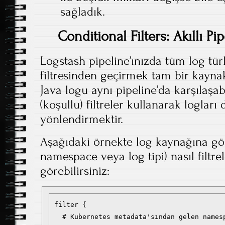
sağladık.
Conditional Filters: Akıllı P
Logstash pipeline’ınızda tüm log tür
filtresinden geçirmek tam bir kaynak 
Java logu aynı pipeline’da karşılaşab
(koşullu) filtreler kullanarak logları
yönlendirmektir.
Aşağıdaki örnekte log kaynağına gö
namespace veya log tipi) nasıl filtr
görebilirsiniz:
filter {

  # Kubernetes metadata'sından gelen namesp