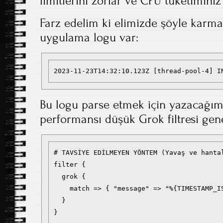
limitlerini zorlar ve CPU tüketiminiz
Farz edelim ki elimizde şöyle karma
uygulama logu var:
2023-11-23T14:32:10.123Z [thread-pool-4] I
Bu logu parse etmek için yazacağımı
performansı düşük Grok filtresi gen
# TAVSİYE EDİLMEYEN YÖNTEM (Yavaş ve hantal
filter {

  grok {

    match => { "message" => "%{TIMESTAMP_I
  }

}