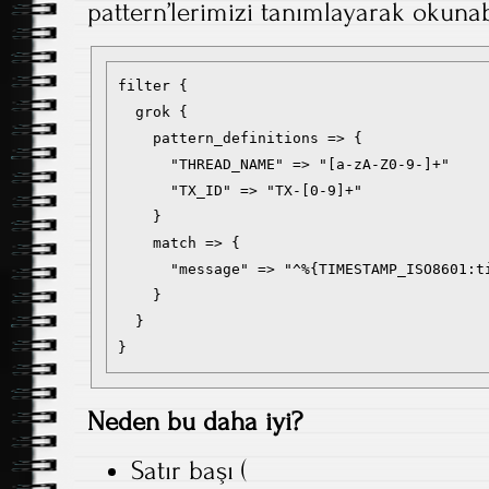
pattern’lerimizi tanımlayarak okunabil
filter {

  grok {

    pattern_definitions => {

      "THREAD_NAME" => "[a-zA-Z0-9-]+"

      "TX_ID" => "TX-[0-9]+"

    }

    match => { 

      "message" => "^%{TIMESTAMP_ISO8601:t
    }

  }

}
Neden bu daha iyi?
Satır başı (