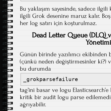
Bu yaklaşım sayesinde, sadece ilgili
ilgili Grok desenine maruz kalır. Bo
her log satırı için koşturulmaz.
Dead Letter Queue (DLQ) ve
Yönetim
Günün birinde yazılımcı ekibinden bi
(çünkü neden değiştirmesinler ki?) v
bu durumda
_grokparsefailure
tag’ini basar ve logu Elasticsearch’e 
kritik bir audit logu parse edilemedi
ağrıyabilir.