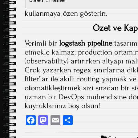
kullanmaya özen gösterin.
Özet ve Kap
Verimli bir
logstash pipeline
tasarımı
etmekle kalmaz; production ortamını
(observability) artırırken altyapı mal
Grok yazarken regex sınırlarına dik
filter’lar ile akıllı routing yapmak 
otomatikleştirmek sizi sıradan bir s
uzman bir DevOps mühendisine dönüş
kuyruklarınız boş olsun!
Fa
M
E
S
ce
as
m
ha