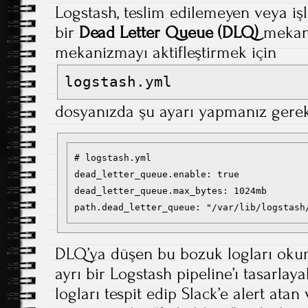
Logstash, teslim edilemeyen veya iş
bir
Dead Letter Queue (DLQ)
mekani
mekanizmayı aktifleştirmek için
logstash.yml
dosyanızda şu ayarı yapmanız gerek
# logstash.yml

dead_letter_queue.enable: true

dead_letter_queue.max_bytes: 1024mb

path.dead_letter_queue: "/var/lib/logstash
DLQ’ya düşen bu bozuk logları okum
ayrı bir Logstash pipeline’ı tasarlaya
logları tespit edip Slack’e alert ata