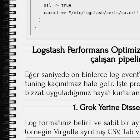
    ssl => true

    cacert => "/etc/logstash/certs/ca.crt"

  }

}
Logstash Performans Optimiz
çalışan pipeli
Eğer saniyede on binlerce log event’i
tuning kaçınılmaz hale gelir. İşte p
bizzat uyguladığımız hayat kurtaran
1. Grok Yerine Disse
Log formatınız belirli ve sabit bir ay
(örneğin Virgülle ayrılmış CSV, Tab 