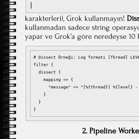
|
karakterleri), Grok kullanmayın!
Dis
kullanmadan sadece string operasyon
yapar ve Grok’a göre neredeyse 10 ka
# Dissect Örneği: Log formatı [Thread] LEVE
filter {

  dissect {

    mapping => {

      "message" => "[%{thread}] %{level} - 
    }

  }

}
2. Pipeline Worke