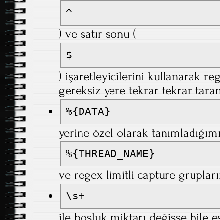
^
) ve satır sonu (
$
) işaretleyicilerini kullanarak 
gereksiz yere tekrar tekrar tara
%{DATA}
yerine özel olarak tanımladığım
%{THREAD_NAME}
ve regex limitli capture grupları
\s+
ile boşluk miktarı değişse bile 