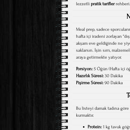
lezzetli
pratik tarifler
rehberi
N
Meal prep, sadece sporcuların
hafta içi iradeni zorlayan “d
akşam eve geldiğinde ne yiy
saklarsın. İşin sırrı, malzeme
araya getirmekte yatıyor.
Porsiyon:
5 Öğün (Hafta içi ö
Hazırlık Süresi:
30 Dakika
Pişirme Süresi:
90 Dakika
T
Bu listeyi damak tadına göre 
kurmaktır.
Protein:
1 kg tavuk göğ