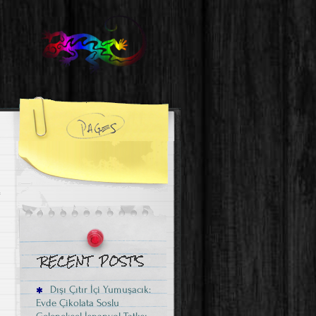
Dışı Çıtır İçi Yumuşacık:
Evde Çikolata Soslu