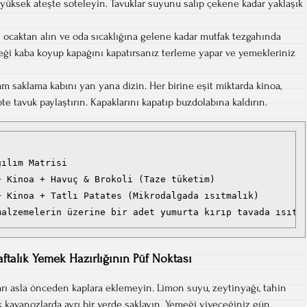
 yüksek ateşte soteleyin. Tavuklar suyunu salıp çekene kadar yaklaşık
ocaktan alın ve oda sıcaklığına gelene kadar mutfak tezgahında
eği kaba koyup kapağını kapatırsanız terleme yapar ve yemekleriniz
m saklama kabını yan yana dizin. Her birine eşit miktarda kinoa,
te tavuk paylaştırın. Kapaklarını kapatıp buzdolabına kaldırın.
ılım Matrisi

 Kinoa + Havuç & Brokoli (Taze tüketim)

 Kinoa + Tatlı Patates (Mikrodalgada ısıtmalık)

ftalık Yemek Hazırlığının Püf Noktası
arı asla önceden kaplara eklemeyin. Limon suyu, zeytinyağı, tahin
k kavanozlarda ayrı bir yerde saklayın. Yemeği yiyeceğiniz gün