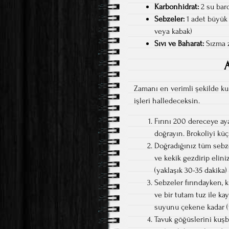
Karbonhidrat:
2 su bard
Sebzeler:
1 adet büyük b
veya kabak)
Sıvı ve Baharat:
Sızma ze
A
Zamanı en verimli şekilde kul
işleri halledeceksin.
Fırını 200 dereceye aya
doğrayın. Brokoliyi küç
Doğradığınız tüm sebzel
ve kekik gezdirip elin
(yaklaşık 30-35 dakika) 
Sebzeler fırındayken, 
ve bir tutam tuz ile ka
suyunu çekene kadar (y
Tavuk göğüslerini kuşba