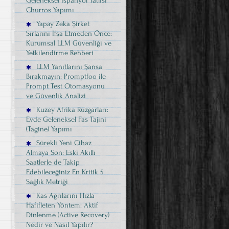
Geleneksel İspanyol Tatlısı
Churros Yapımı
Yapay Zeka Şirket
Sırlarını İfşa Etmeden Önce:
Kurumsal LLM Güvenliği ve
Yetkilendirme Rehberi
LLM Yanıtlarını Şansa
Bırakmayın: Promptfoo ile
Prompt Test Otomasyonu
ve Güvenlik Analizi
Kuzey Afrika Rüzgarları:
Evde Geleneksel Fas Tajini
(Tagine) Yapımı
Sürekli Yeni Cihaz
Almaya Son: Eski Akıllı
Saatlerle de Takip
Edebileceğiniz En Kritik 5
Sağlık Metriği
Kas Ağrılarını Hızla
Hafifleten Yöntem: Aktif
Dinlenme (Active Recovery)
Nedir ve Nasıl Yapılır?