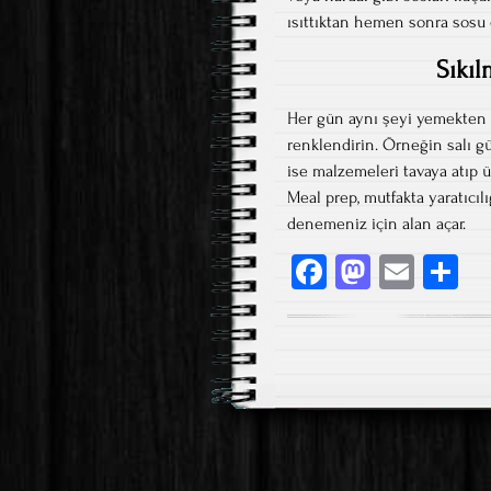
ısıttıktan hemen sonra sosu 
Sıkı
Her gün aynı şeyi yemekten 
renklendirin. Örneğin salı g
ise malzemeleri tavaya atıp 
Meal prep, mutfakta yaratıcı
denemeniz için alan açar.
Fa
M
E
S
ce
as
m
h
b
to
ail
re
o
d
ok
o
n