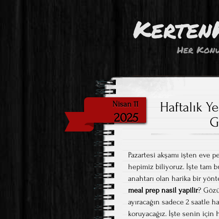
Kerten
Her Konu
Haftalık Y
Nisan 11
2025
G
Pazartesi akşamı işten eve pe
hepimiz biliyoruz. İşte tam b
anahtarı olan harika bir yö
meal prep nasil yapilir
? Gözü
ayıracağın sadece 2 saatle ha
koruyacağız. İşte senin için