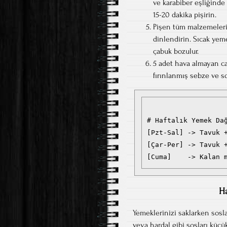
ve karabiber eşliğinde
15-20 dakika pişirin.
Pişen tüm malzemeleri 
dinlendirin. Sıcak yem
çabuk bozulur.
5 adet hava almayan ca
fırınlanmış sebze ve so
# Haftalık Yemek Dağ
[Pzt-Sal] -> Tavuk +
[Çar-Per] -> Tavuk +
Ha
Yemeklerinizi saklarken sosl
veya hardal gibi sosları küçü