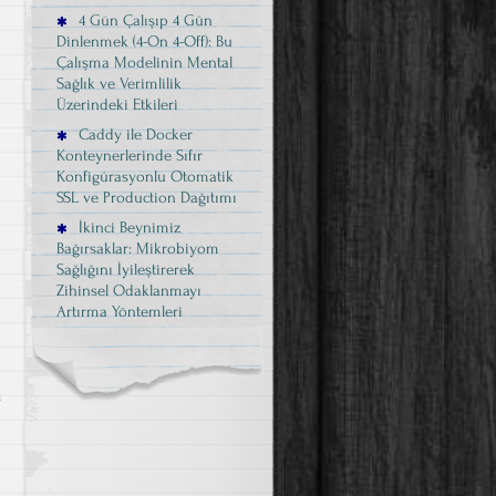
4 Gün Çalışıp 4 Gün
Dinlenmek (4-On 4-Off): Bu
Çalışma Modelinin Mental
Sağlık ve Verimlilik
Üzerindeki Etkileri
Caddy ile Docker
Konteynerlerinde Sıfır
Konfigürasyonlu Otomatik
SSL ve Production Dağıtımı
İkinci Beynimiz
Bağırsaklar: Mikrobiyom
Sağlığını İyileştirerek
Zihinsel Odaklanmayı
Artırma Yöntemleri
u