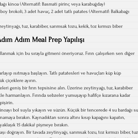
ağı kinoa (Alternatif: Basmati pirinç veya karabuğday)
oy brokoli, 3 adet havuç, 2 adet tatlı patates (Alternatif: Balkabağı
ytinyağı, tuz, karabiber, sarımsak tozu, kekik, toz kırmızı biber
dım Adım Meal Prep Yapılışı
lanmak için bu sırayla gitmeni öneriyoruz. Fırın çalışırken sen diğer
rlayıp ısıtmaya başlayın. Tatlı patatesleri ve havuçları küp küp
ük çiçeklere ayırın.
eri geniş bir fırın tepsisine alın. Üzerine zeytinyağı, tuz, karabiber
izle harmanlayın. Fırında sebzeler yumuşayıp hafifçe kızarana kadar
pişirin.
kinoayı bol suyla yıkayın ve süzün. Küçük bir tencerede 4 su bardağı s
ynamaya bırakın. Kaynadıktan sonra altını kısıp kapağını kapatın,
aklaşık 15 dakika) pişmeye bırakın.
şı doğrayın. Bir tavada zeytinyağı, sarımsak tozu, toz kırmızı biber, tuz