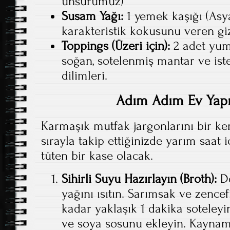
unsurumuz)
Susam Yağı:
1 yemek kaşığı (Asy
karakteristik kokusunu veren gi
Toppings (Üzeri için):
2 adet yumu
soğan, sotelenmiş mantar ve is
dilimleri.
Adım Adım Ev Yap
Karmaşık mutfak jargonlarını bir ke
sırayla takip ettiğinizde yarım saa
tüten bir kase olacak.
Sihirli Suyu Hazırlayın (Broth):
De
yağını ısıtın. Sarımsak ve zence
kadar yaklaşık 1 dakika soteley
ve soya sosunu ekleyin. Kaynam