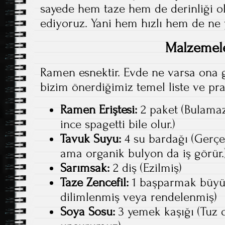
sayede hem taze hem de derinliği ol
ediyoruz. Yani hem hızlı hem de ne y
Malzemel
Ramen esnektir. Evde ne varsa ona gör
bizim önerdiğimiz temel liste ve prati
Ramen Eriştesi:
2 paket (Bulamaz
ince spagetti bile olur.)
Tavuk Suyu:
4 su bardağı (Gerçek
ama organik bulyon da iş görür.
Sarımsak:
2 diş (Ezilmiş)
Taze Zencefil:
1 başparmak büyü
dilimlenmiş veya rendelenmiş)
Soya Sosu:
3 yemek kaşığı (Tuz 