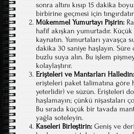
sonra altını kısıp 15 dakika bo
birbirine geçmesi için tıngırdatın
Mükemmel Yumurtayı Pişirin:
Ra
hafif akışkan yumurtadır. Küçük
kaynatın. Yumurtaları yavaşça s
dakika 30 saniye haşlayın. Süre
buzlu suya alın. Bu işlem pişme
kolaylaştırır.
Erişteleri ve Mantarları Halledin
erişteleri paket talimatına göre
yeterlidir) ve süzün. Erişteleri 
haşlamayın; çünkü nişastaları ço
Bu sırada küçük bir tavada mant
yağla soteleyin.
Kaseleri Birleştirin:
Geniş ve deri