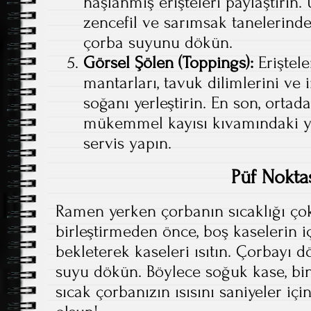
haşlanmış erişteleri paylaştırın
zencefil ve sarımsak tanelerinde
çorba suyunu dökün.
Görsel Şölen (Toppings):
Eriştele
mantarları, tavuk dilimlerini ve 
soğanı yerleştirin. En son, ortada
mükemmel kayısı kıvamındaki yu
servis yapın.
Püf Nokta
Ramen yerken çorbanın sıcaklığı çok
birleştirmeden önce, boş kaselerin i
bekleterek kaseleri ısıtın. Çorbay
suyu dökün. Böylece soğuk kase, bin
sıcak çorbanızın ısısını saniyeler iç