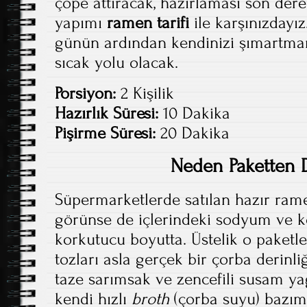
çöpe attıracak, hazırlaması son der
yapımı
ramen
tarifi
ile karşınızdayı
günün ardından kendinizi şımartma
sıcak yolu olacak.
Porsiyon:
2 Kişilik
Hazırlık Süresi:
10 Dakika
Pişirme Süresi:
20 Dakika
Neden Paketten D
Süpermarketlerde satılan hazır rame
görünse de içlerindeki sodyum ve k
korkutucu boyutta. Üstelik o paket
tozları asla gerçek bir çorba derinli
taze sarımsak ve zencefili susam ya
kendi hızlı
broth
(çorba suyu) bazımı