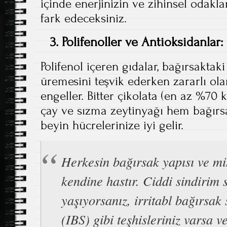
içinde enerjinizin ve zihinsel odakla
fark edeceksiniz.
3. Polifenoller ve Antioksidanla
Polifenol içeren gıdalar, bağırsaktaki
üremesini teşvik ederken zararlı ola
engeller. Bitter çikolata (en az %70 
çay ve sızma zeytinyağı hem bağır
beyin hücrelerinize iyi gelir.
Herkesin bağırsak yapısı ve m
kendine hastır. Ciddi sindirim 
yaşıyorsanız, irritabl bağırsa
(IBS) gibi teşhisleriniz varsa v