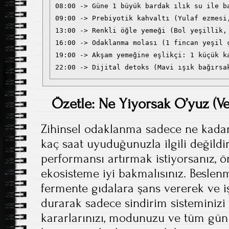
08:00 -> Güne 1 büyük bardak ılık su ile ba
09:00 -> Prebiyotik kahvaltı (Yulaf ezmesi,
13:00 -> Renkli öğle yemeği (Bol yeşillik, 
16:00 -> Odaklanma molası (1 fincan yeşil ç
19:00 -> Akşam yemeğine eşlikçi: 1 küçük ka
Özetle: Ne Yiyorsak O’yuz (V
Zihinsel odaklanma sadece ne kadar 
kaç saat uyuduğunuzla ilgili değildir
performansı artırmak istiyorsanız, ö
ekosisteme iyi bakmalısınız. Beslenm
fermente gıdalara şans vererek ve 
durarak sadece sindirim sisteminizi
kararlarınızı, modunuzu ve tüm gü