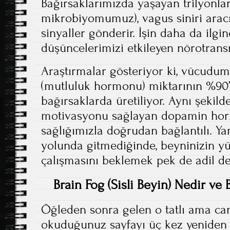
Bağırsaklarımızda yaşayan trilyonl
mikrobiyomumuz), vagus siniri aracı
sinyaller gönderir. İşin daha da ilgin
düşüncelerimizi etkileyen nörotransm
Araştırmalar gösteriyor ki, vücudu
(mutluluk hormonu) miktarının %90’
bağırsaklarda üretiliyor. Aynı şekil
motivasyonu sağlayan dopamin hor
sağlığımızla doğrudan bağlantılı. Yan
yolunda gitmediğinde, beyninizin y
çalışmasını beklemek pek de adil de
Brain Fog (Sisli Beyin) Nedir ve 
Öğleden sonra gelen o tatlı ama can 
okuduğunuz sayfayı üç kez yenide