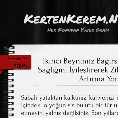
KertenKerem.
Her Konudan Yüzer Gram
İkinci Beynimiz Bağır
Haziran 20
2026
Sağlığını İyileştirerek 
Artırma Yö
Sabah yataktan kalktınız, kahvenizi 
içindeki o yoğun sis bulutu bir tür
etmeyin, yalnız değilsiniz. Son yılla