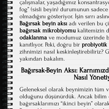
çalışmalar, yaşadığımız konsantrasy
fog” (sisli beyin) durumunun sadece 
olmadığını gösteriyor. İşin sırrı aslı
Bağırsak beyin aksı
adı verilen bu çif
bağırsak mikrobiyomu
kalitemizin
odaklanma
ve modumuz üzerinde be
kanıtlıyor. Peki, doğru bir
probiyotik
zihnimizi nasıl keskinleştirebiliriz? 
yakından bakalım.
Bağırsak-Beyin Aksı: Karnımızd
Nasıl Yöneti
Geleneksel olarak beynimizin tüm v
olduğunu düşünürdük. Ancak bilim 
bağırsaklarımızı “ikinci beyin” olara