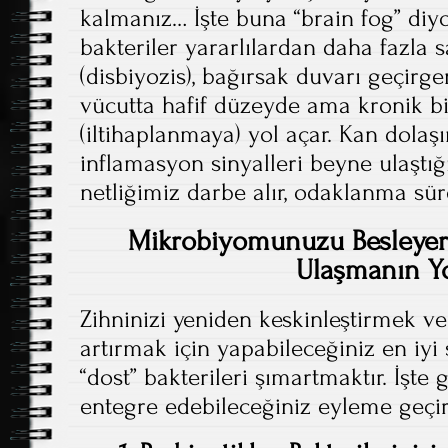
kalmanız… İşte buna “brain fog” diyo
bakteriler yararlılardan daha fazla s
(disbiyozis), bağırsak duvarı geçirgen
vücutta hafif düzeyde ama kronik b
(iltihaplanmaya) yol açar. Kan dolaş
inflamasyon sinyalleri beyne ulaştığ
netliğimiz darbe alır, odaklanma süre
Mikrobiyomunuzu Besleyere
Ulaşmanın Yo
Zihninizi yeniden keskinleştirmek v
artırmak için yapabileceğiniz en iyi 
“dost” bakterileri şımartmaktır. İşte
entegre edebileceğiniz eyleme geçiri