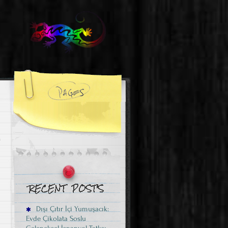
Dışı Çıtır İçi Yumuşacık:
Evde Çikolata Soslu