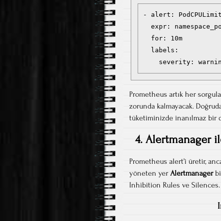
- alert: PodCPULimit
  expr: namespace_po
  for: 10m

  labels:

Prometheus artık her sorgul
zorunda kalmayacak. Doğruda
tüketiminizde inanılmaz bir 
4. Alertmanager i
Prometheus alert’i üretir, an
yöneten yer
Alertmanager
bi
Inhibition Rules ve Silences.