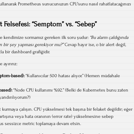
ullanarak Prometheus sunucunuzun CPU’sunu nasıl rahatlatacağınızı
rt Felsefesi: “Semptom” vs. “Sebep”
nce kendimize sormamız gereken ilk soru şudur:
“Bu alarm çaldığında
n bir şey yapması gerekiyor mu?”
Cevap hayır ise, o bir alert değil,
a bir dashboard grafiğidir.
 ayırırız:
ptom-based):
“Kullanıcılar 500 hatası alıyor.” (Hemen müdahale
based):
“Node CPU kullanımı %92.” (Belki de Kubernetes bunu zaten
yandırılıyorum?)
kurmaya çalışın. CPU yükselmesi tek başına bir felaket değildir; eğer
rtışına veya hata oranının (error rate) yükselmesine sebep
us sessizce metric toplamaya devam etsin.