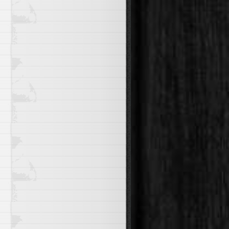
5m])) * 100)) > 85

5 minutes."

istribution."
