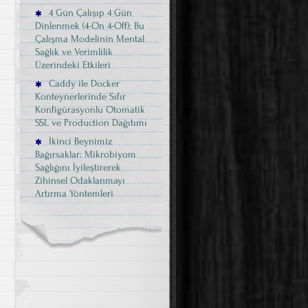
4 Gün Çalışıp 4 Gün
Dinlenmek (4-On 4-Off): Bu
Çalışma Modelinin Mental
Sağlık ve Verimlilik
Üzerindeki Etkileri
Caddy ile Docker
Konteynerlerinde Sıfır
Konfigürasyonlu Otomatik
SSL ve Production Dağıtımı
İkinci Beynimiz
Bağırsaklar: Mikrobiyom
Sağlığını İyileştirerek
Zihinsel Odaklanmayı
Artırma Yöntemleri