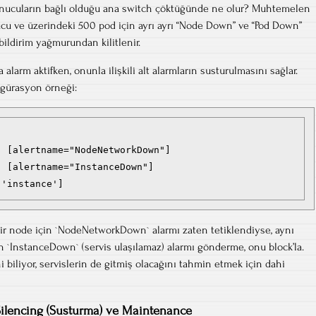
unucuların bağlı olduğu ana switch çöktüğünde ne olur? Muhtemelen
cu ve üzerindeki 500 pod için ayrı ayrı “Node Down” ve “Pod Down”
 bildirim yağmurundan kilitlenir.
na alarm aktifken, onunla ilişkili alt alarmların susturulmasını sağlar.
igürasyon örneği:
 [alertname="NodeNetworkDown"]

 [alertname="InstanceDown"]

r bir node için `NodeNetworkDown` alarmı zaten tetiklendiyse, aynı
in `InstanceDown` (servis ulaşılamaz) alarmı gönderme, onu block’la.
 biliyor, servislerin de gitmiş olacağını tahmin etmek için dahi
ilencing (Susturma) ve Maintenance