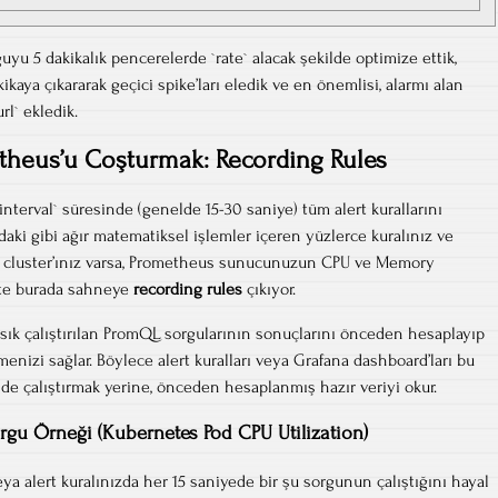
uyu 5 dakikalık pencerelerde `rate` alacak şekilde optimize ettik,
kikaya çıkararak geçici spike’ları eledik ve en önemlisi, alarmı alan
l` ekledik.
theus’u Coşturmak: Recording Rules
nterval` süresinde (genelde 15-30 saniye) tüm alert kurallarını
ıdaki gibi ağır matematiksel işlemler içeren yüzlerce kuralınız ve
r cluster’ınız varsa, Prometheus sunucunuzun CPU ve Memory
İşte burada sahneye
recording rules
çıkıyor.
 sık çalıştırılan PromQL sorgularının sonuçlarını önceden hesaplayıp
menizi sağlar. Böylece alert kuralları veya Grafana dashboard’ları bu
de çalıştırmak yerine, önceden hesaplanmış hazır veriyi okur.
rgu Örneği (Kubernetes Pod CPU Utilization)
a alert kuralınızda her 15 saniyede bir şu sorgunun çalıştığını hayal