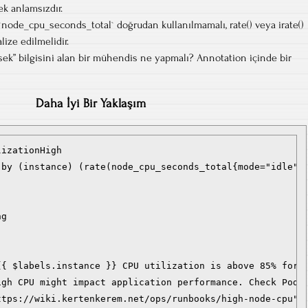
k anlamsızdır.
`node_cpu_seconds_total` doğrudan kullanılmamalı, rate() veya irate()
lize edilmelidir.
ek” bilgisini alan bir mühendis ne yapmalı? Annotation içinde bir
Daha İyi Bir Yaklaşım
izationHigh

 by (instance) (rate(node_cpu_seconds_total{mode="idle"}[
g

{{ $labels.instance }} CPU utilization is above 85% for 1
igh CPU might impact application performance. Check Pod d