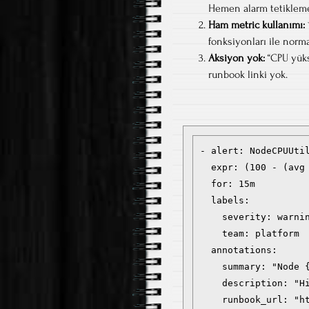
Hemen alarm tetikleme
Ham metric kullanımı:
fonksiyonları ile norma
Aksiyon yok:
“CPU yüks
runbook linki yok.
- alert: NodeCPUUtil
  expr: (100 - (avg
  for: 15m

  labels:

    severity: warnin
    team: platform

  annotations:

    summary: "Node 
    description: "H