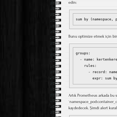
edin:
Bunu optimize etmek için bir
groups:

  - name: kertenkere
    rules:

      - record: name
Artık Prometheus arkada bu s
`namespace_pod:container_cpu
kaydedecek. Şimdi alert kura