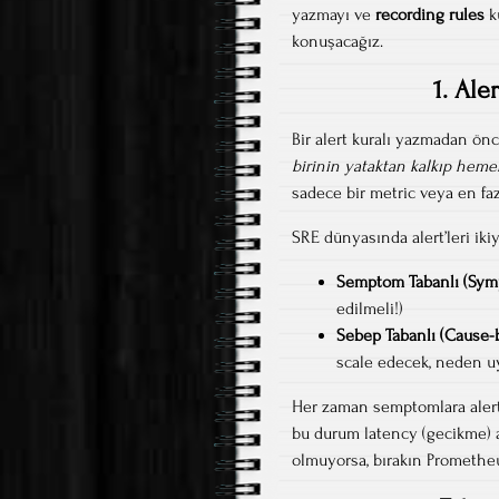
yazmayı ve
recording rules
k
konuşacağız.
1. Ale
Bir alert kuralı yazmadan ö
birinin yataktan kalkıp heme
sadece bir metric veya en fazl
SRE dünyasında alert’leri ikiye
Semptom Tabanlı (Sym
edilmeli!)
Sebep Tabanlı (Cause-
scale edecek, neden u
Her zaman semptomlara alert 
bu durum latency (gecikme) a
olmuyorsa, bırakın Promethe