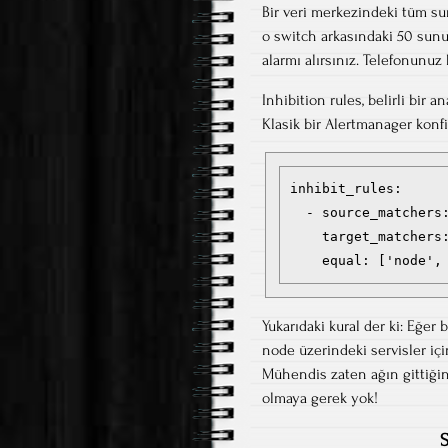
Bir veri merkezindeki tüm s
o switch arkasındaki 50 sunu
alarmı alırsınız. Telefonunuz
Inhibition rules, belirli bir a
Klasik bir Alertmanager konf
inhibit_rules:

  - source_matchers:
    target_matchers:
Yukarıdaki kural der ki: Eğe
node üzerindeki servisler iç
Mühendis zaten ağın gittiğini
olmaya gerek yok!
S