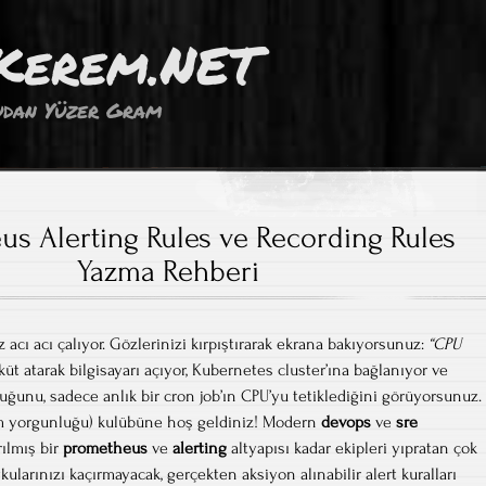
Kerem.NET
dan Yüzer Gram
s Alerting Rules ve Recording Rules
Yazma Rehberi
acı acı çalıyor. Gözlerinizi kırpıştırarak ekrana bakıyorsunuz:
“CPU
 küt atarak bilgisayarı açıyor, Kubernetes cluster’ına bağlanıyor ve
uğunu, sadece anlık bir cron job’ın CPU’yu tetiklediğini görüyorsunuz.
alarm yorgunluğu) kulübüne hoş geldiniz! Modern
devops
ve
sre
rılmış bir
prometheus
ve
alerting
altyapısı kadar ekipleri yıpratan çok
kularınızı kaçırmayacak, gerçekten aksiyon alınabilir alert kuralları