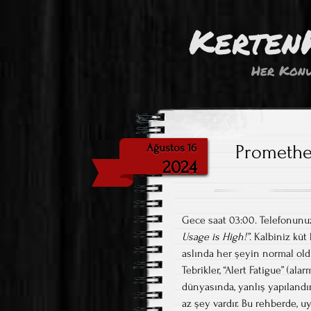
Kerten
Her Konu
Prometheu
Ağustos 16
2024
Gece saat 03:00. Telefonunuz 
Usage is High!”
. Kalbiniz küt
aslında her şeyin normal old
Tebrikler, “Alert Fatigue” (
dünyasında, yanlış yapılandı
az şey vardır. Bu rehberde, uy