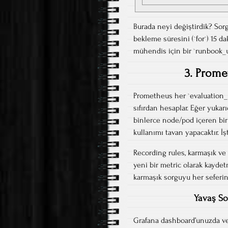
Burada neyi değiştirdik? Sorg
bekleme süresini (`for`) 15 da
mühendis için bir `runbook_ur
3. Prome
Prometheus her `evaluation_i
sıfırdan hesaplar. Eğer yukar
binlerce node/pod içeren bi
kullanımı tavan yapacaktır. 
Recording rules, karmaşık ve
yeni bir metric olarak kaydet
karmaşık sorguyu her seferin
Yavaş So
Grafana dashboard’unuzda vey