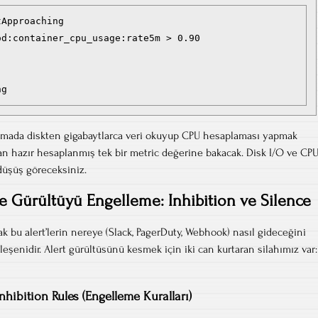
Approaching

d:container_cpu_usage:rate5m > 0.90

amada diskten gigabaytlarca veri okuyup CPU hesaplaması yapmak
n hazır hesaplanmış tek bir metric değerine bakacak. Disk I/O ve CP
düşüş göreceksiniz.
le Gürültüyü Engelleme: Inhibition ve Silence
cak bu alert’lerin nereye (Slack, PagerDuty, Webhook) nasıl gideceğini
leşenidir. Alert gürültüsünü kesmek için iki can kurtaran silahımız var:
Inhibition Rules (Engelleme Kuralları)