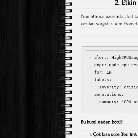
2. Etki
Prometheus üzerinde alert t
yazılan sorgular hem Promethe
- alert: HighCPUUsag
  expr: node_cpu_sec
  for: 1m

  labels:

    severity: critic
  annotations:

Bu kural neden kötü?
Çok kısa süre (for: 1m):