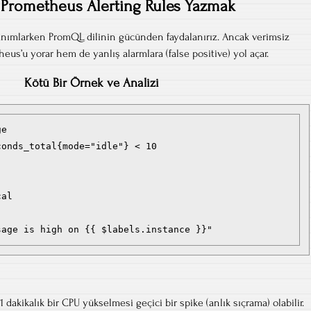
n Prometheus Alerting Rules Yazmak
anımlarken PromQL dilinin gücünden faydalanırız. Ancak verimsiz
us’u yorar hem de yanlış alarmlara (false positive) yol açar.
Kötü Bir Örnek ve Analizi
e

onds_total{mode="idle"} < 10

al

1 dakikalık bir CPU yükselmesi geçici bir spike (anlık sıçrama) olabilir.