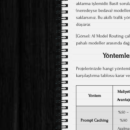
aktarma işlemidir. Basit soru
(neredeyse bedava) modellere
saklarsınız. Bu akıllı trafik
düşürür.
[Görsel: AI Model Routing ça
pahalı modeller arasında dağ
Yöntemler
Projelerinizde hangi yöntem
karşılaştırma tablosu karar ve
Maliyet
Yöntem
Avantaj
%50 –
Prompt Caching
%90
Azalma