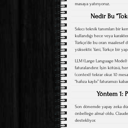
masaya yatırıyoruz.
Nedir Bu “Tok
Sıkıcı teknik tanımları bir k
kullandığı hece veya karakter 
Türkçe’de bu oran maalesef d
yüksektir. Yani, Türkçe bir y
LLM (Large Language Model) se
faturalandırır. İşin kötüsü,
(context) tekrar okur. 10 mes
“hafıza kaybı” faturamızı kab
Yöntem 1: P
Son dönemde yapay zeka dün
önbelleğe alma) oldu. Claude
destekliyor.