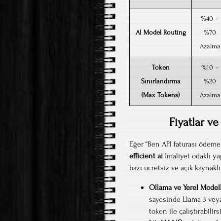
%40 –
AI Model Routing
%70
Azalma
Token
%10 –
Sınırlandırma
%20
(Max Tokens)
Azalma
Fiyatlar ve
Eğer “Ben API faturası ödemek
efficient ai
(maliyet odaklı ya
bazı ücretsiz ve açık kaynaklı 
Ollama ve Yerel Modell
sayesinde Llama 3 veya
token ile çalıştırabilirs