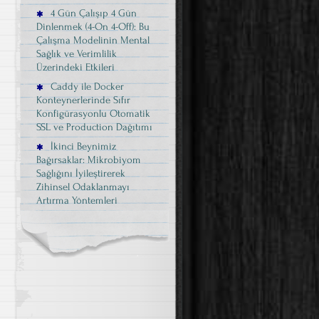
4 Gün Çalışıp 4 Gün
Dinlenmek (4-On 4-Off): Bu
Çalışma Modelinin Mental
Sağlık ve Verimlilik
Üzerindeki Etkileri
Caddy ile Docker
Konteynerlerinde Sıfır
Konfigürasyonlu Otomatik
SSL ve Production Dağıtımı
İkinci Beynimiz
Bağırsaklar: Mikrobiyom
Sağlığını İyileştirerek
Zihinsel Odaklanmayı
Artırma Yöntemleri