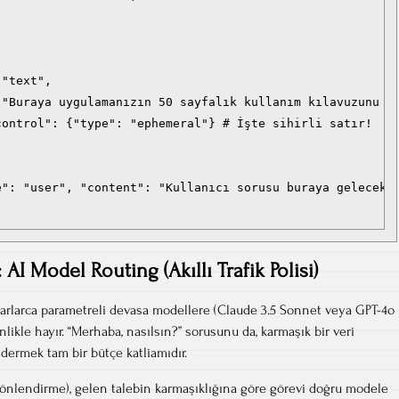


"text",

 "Buraya uygulamanızın 50 sayfalık kullanım kılavuzunu ve
ontrol": {"type": "ephemeral"} # İşte sihirli satır!

": "user", "content": "Kullanıcı sorusu buraya gelecek."
AI Model Routing (Akıllı Trafik Polisi)
arlarca parametreli devasa modellere (Claude 3.5 Sonnet veya GPT-4o
nlikle hayır. “Merhaba, nasılsın?” sorusunu da, karmaşık bir veri
dermek tam bir bütçe katliamıdır.
önlendirme), gelen talebin karmaşıklığına göre görevi doğru modele