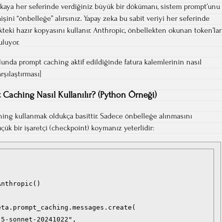
zekaya her seferinde verdiğiniz büyük bir dökümanı, sistem prompt’unu
ni “önbelleğe” alırsınız. Yapay zeka bu sabit veriyi her seferinde
kteki hazır kopyasını kullanır. Anthropic, önbellekten okunan token’lar
uluyor.
lunda prompt caching aktif edildiğinde fatura kalemlerinin nasıl
şılaştırması]
 Caching Nasıl Kullanılır? (Python Örneği)
ing kullanmak oldukça basittir. Sadece önbelleğe alınmasını
ük bir işaretçi (checkpoint) koymanız yeterlidir:
nthropic()

ta.prompt_caching.messages.create(

5-sonnet-20241022",
