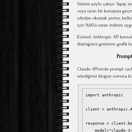
Sistem şöyle çalışır: Yapay 
veya uzun bir konuşma geçmişi
sıfırdan okumak yerine, belle
için %90’a varan indirim uyg
[Görsel: Anthropic API konso
düştüğünü gösteren grafik kar
Prompt
Claude API’sinde prompt cach
istediğiniz bloğun sonuna küç
import anthropic

client = anthropic.A
response = client.be
    model="claude-3-