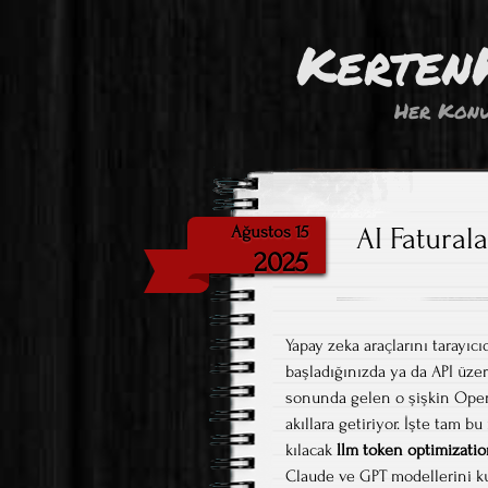
Kerten
Her Konu
AI Fatural
Ağustos 15
2025
Yapay zeka araçlarını tarayıc
başladığınızda ya da API üze
sonunda gelen o şişkin Open
akıllara getiriyor. İşte tam b
kılacak
llm token optimizati
Claude ve GPT modellerini ku