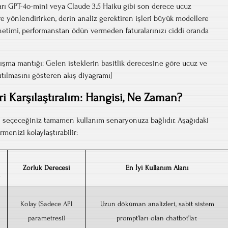
ları GPT-4o-mini veya Claude 3.5 Haiku gibi son derece ucuz
 yönlendirirken, derin analiz gerektiren işleri büyük modellere
 yönetimi, performanstan ödün vermeden faturalarınızı ciddi oranda
lışma mantığı: Gelen isteklerin basitlik derecesine göre ucuz ve
ıtılmasını gösteren akış diyagramı]
i Karşılaştıralım: Hangisi, Ne Zaman?
i seçeceğiniz tamamen kullanım senaryonuza bağlıdır. Aşağıdaki
rmenizi kolaylaştırabilir:
Zorluk Derecesi
En İyi Kullanım Alanı
ı
Kolay (Sadece API
Uzun döküman analizleri, sabit sistem
parametresi)
prompt’ları olan chatbot’lar.