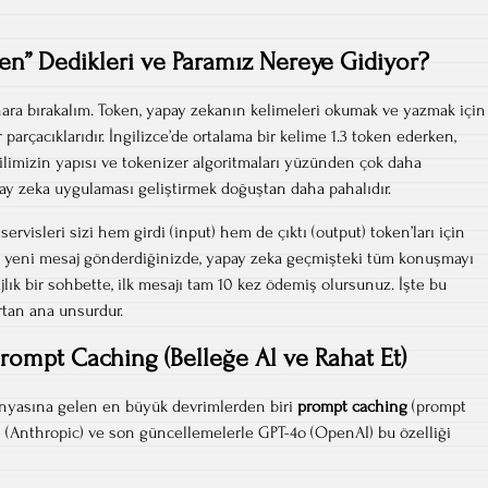
en” Dedikleri ve Paramız Nereye Gidiyor?
enara bırakalım. Token, yapay zekanın kelimeleri okumak ve yazmak için
parçacıklarıdır. İngilizce’de ortalama bir kelime 1.3 token ederken,
ilimizin yapısı ve tokenizer algoritmaları yüzünden çok daha
apay zeka uygulaması geliştirmek doğuştan daha pahalıdır.
rvisleri sizi hem girdi (input) hem de çıktı (output) token’ları için
 her yeni mesaj gönderdiğinizde, yapay zeka geçmişteki tüm konuşmayı
ajlık bir sohbette, ilk mesajı tam 10 kez ödemiş olursunuz. İşte bu
artan ana unsurdur.
rompt Caching (Belleğe Al ve Rahat Et)
yasına gelen en büyük devrimlerden biri
prompt caching
(prompt
 (Anthropic) ve son güncellemelerle GPT-4o (OpenAI) bu özelliği