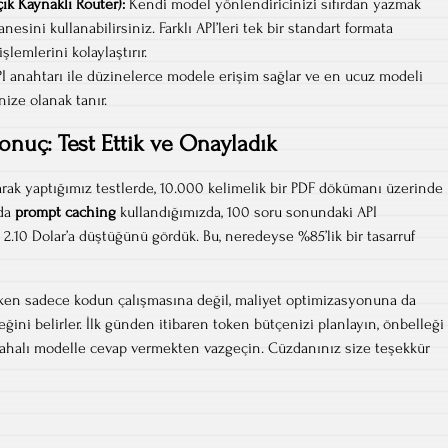
ık Kaynaklı Router):
Kendi model yönlendiricinizi sıfırdan yazmak
esini kullanabilirsiniz. Farklı API’leri tek bir standart formata
şlemlerini kolaylaştırır.
PI anahtarı ile düzinelerce modele erişim sağlar ve en ucuz modeli
ize olanak tanır.
onuç: Test Ettik ve Onayladık
arak yaptığımız testlerde, 10.000 kelimelik bir PDF dökümanı üzerinde
nda
prompt caching
kullandığımızda, 100 soru sonundaki API
 2.10 Dolar’a düştüğünü gördük. Bu, neredeyse %85’lik bir tasarruf
rirken sadece kodun çalışmasına değil, maliyet optimizasyonuna da
ini belirler. İlk günden itibaren token bütçenizi planlayın, önbelleği
pahalı modelle cevap vermekten vazgeçin. Cüzdanınız size teşekkür
a