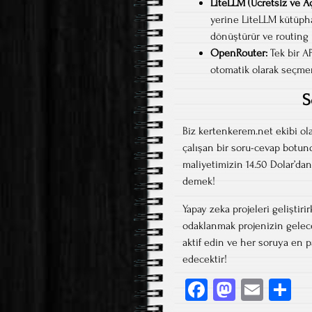
LiteLLM (Ücretsiz ve Aç
yerine LiteLLM kütüphan
dönüştürür ve routing i
OpenRouter:
Tek bir A
otomatik olarak seçmen
S
Biz kertenkerem.net ekibi ol
çalışan bir soru-cevap botu
maliyetimizin 14.50 Dolar’dan
demek!
Yapay zeka projeleri gelişti
odaklanmak projenizin geleceğ
aktif edin ve her soruya en 
edecektir!
Fa
M
E
S
ce
as
m
h