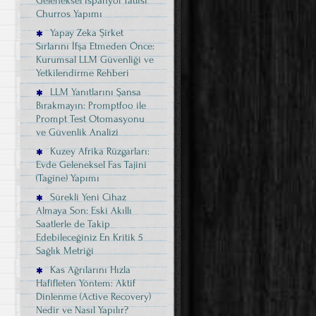
Geleneksel İspanyol Tatlısı
Churros Yapımı
Yapay Zeka Şirket
Sırlarını İfşa Etmeden Önce:
Kurumsal LLM Güvenliği ve
Yetkilendirme Rehberi
LLM Yanıtlarını Şansa
Bırakmayın: Promptfoo ile
Prompt Test Otomasyonu
ve Güvenlik Analizi
Kuzey Afrika Rüzgarları:
Evde Geleneksel Fas Tajini
(Tagine) Yapımı
Sürekli Yeni Cihaz
Almaya Son: Eski Akıllı
Saatlerle de Takip
Edebileceğiniz En Kritik 5
Sağlık Metriği
Kas Ağrılarını Hızla
Hafifleten Yöntem: Aktif
Dinlenme (Active Recovery)
Nedir ve Nasıl Yapılır?