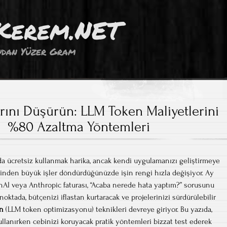
Kerem.NET
dan Yüzer Gram
arını Düşürün: LLM Token Maliyetlerini
%80 Azaltma Yöntemleri
ıda ücretsiz kullanmak harika, ancak kendi uygulamanızı geliştirmeye
rinden büyük işler döndürdüğünüzde işin rengi hızla değişiyor. Ay
AI veya Anthropic faturası, “Acaba nerede hata yaptım?” sorusunu
u noktada, bütçenizi iflastan kurtaracak ve projelerinizi sürdürülebilir
on
(LLM token optimizasyonu) teknikleri devreye giriyor. Bu yazıda,
llanırken cebinizi koruyacak pratik yöntemleri bizzat test ederek