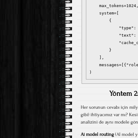
    max_tokens=1024,
    system=[

        {

            "type": 
            "text":
            "cache_c
        }

    ],

    messages=[{"role
)
Yöntem 2: 
Her sorunun cevabı için mily
gibi) ihtiyacımız var mı? Kesi
analizini de aynı modele gön
Ai model routing
(AI model y