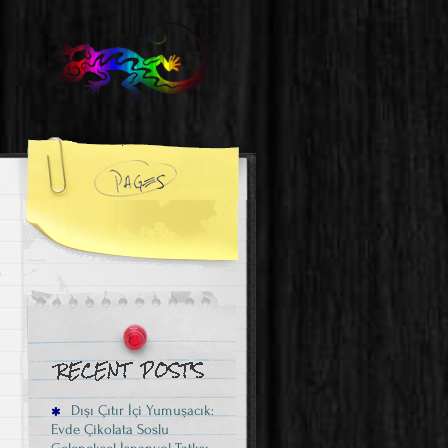
Dışı Çıtır İçi Yumuşacık:
Evde Çikolata Soslu