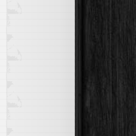
ya sabit kurallarını yazın...",

}],
