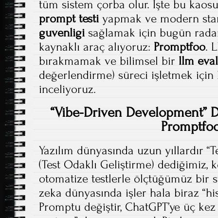
tüm sistem çorba olur. İşte bu kaosu
prompt testi
yapmak ve modern sta
guvenligi
sağlamak için bugün radar
kaynaklı araç alıyoruz:
Promptfoo
. 
bırakmamak ve bilimsel bir
llm eva
değerlendirme) süreci işletmek için 
inceliyoruz.
“Vibe-Driven Development” 
Promptfo
Yazılım dünyasında uzun yıllardır “
(Test Odaklı Geliştirme) dediğimiz,
otomatize testlerle ölçtüğümüz bir 
zeka dünyasında işler hala biraz “hi
Promptu değiştir, ChatGPT’ye üç kez