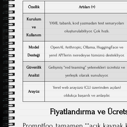
Özellik
Artıları (+)
Kurulum
YAML tabanlı, kod yazmadan test senaryoları
ve
oluşturulabiliyor. Çok hızlı.
Kullanım
Model
OpenAI, Anthropic, Ollama, HuggingFace ve
Desteği
yerel API’lerin neredeyse tümünü destekliyor.
Güvenlik
Gelişmiş “red teaming” yetenekleri ücretsiz ve
Analizi
yerleşik olarak sunuluyor.
Yerel web arayüzü (CLI üzerinden açılan)
Arayüz
oldukça başarılı ve anlaşılır.
Fiyatlandırma ve Ücrets
Promptfoo, tamamen **açık kaynak k