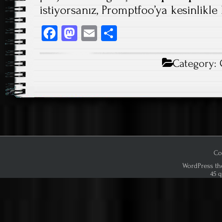
istiyorsanız, Promptfoo’ya kesinlikle 
Fa
M
E
S
ce
as
m
ha
b
to
ail
re
Category:
o
d
ok
o
n
Co
WordPress th
45 q