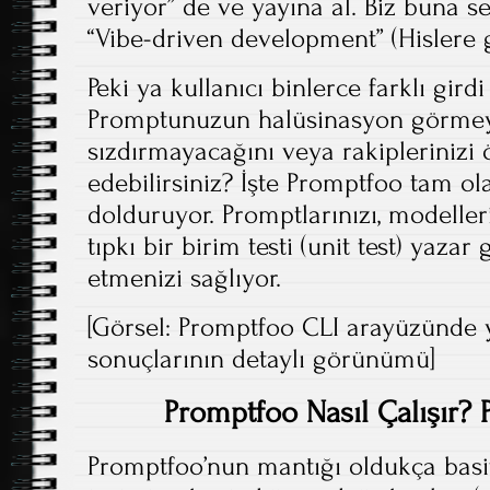
veriyor” de ve yayına al. Biz buna se
“Vibe-driven development” (Hislere g
Peki ya kullanıcı binlerce farklı gir
Promptunuzun halüsinasyon görmeyec
sızdırmayacağını veya rakiplerinizi 
edebilirsiniz? İşte Promptfoo tam o
dolduruyor. Promptlarınızı, modeller
tıpkı bir birim testi (unit test) yazar
etmenizi sağlıyor.
[Görsel: Promptfoo CLI arayüzünde ye
sonuçlarının detaylı görünümü]
Promptfoo Nasıl Çalışır? 
Promptfoo’nun mantığı oldukça basitt