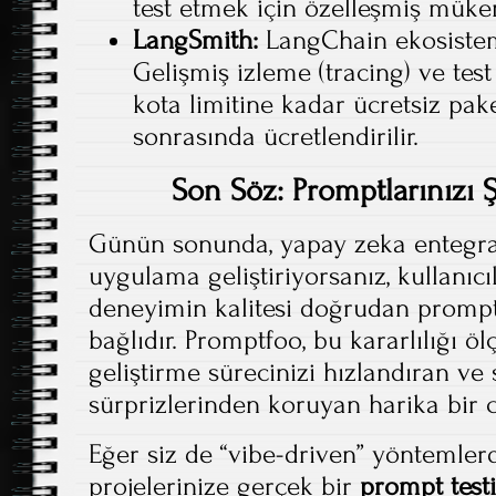
test etmek için özelleşmiş mük
LangSmith:
LangChain ekosistemi
Gelişmiş izleme (tracing) ve test ö
kota limitine kadar ücretsiz pak
sonrasında ücretlendirilir.
Son Söz: Promptlarınızı 
Günün sonunda, yapay zeka entegra
uygulama geliştiriyorsanız, kullanıcı
deneyimin kalitesi doğrudan promptl
bağlıdır. Promptfoo, bu kararlılığı ö
geliştirme sürecinizi hızlandıran v
sürprizlerinden koruyan harika bir 
Eğer siz de “vibe-driven” yöntemlerd
projelerinize gerçek bir
prompt testi