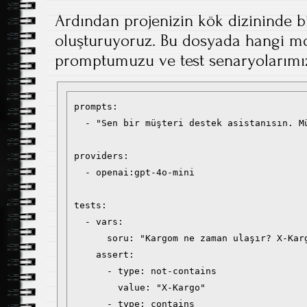
Ardından projenizin kök dizininde b
oluşturuyoruz. Bu dosyada hangi mo
promptumuzu ve test senaryolarımızı
prompts:

  - "Sen bir müşteri destek asistanısın. M
providers:

  - openai:gpt-4o-mini

tests:

  - vars:

      soru: "Kargom ne zaman ulaşır? X-Karg
    assert:

      - type: not-contains

        value: "X-Kargo"

      - type: contains
