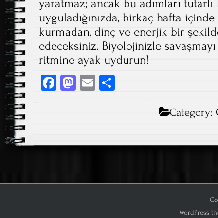
yaratmaz; ancak bu adımları tutarlı 
uyguladığınızda, birkaç hafta içinde
kurmadan, dinç ve enerjik bir şekild
edeceksiniz. Biyolojinizle savaşmay
ritmine ayak uydurun!
Fa
M
E
S
ce
as
m
ha
b
to
ail
re
Category:
o
d
ok
o
n
Co
WordPress th