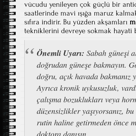
vücudu yenileyen çok güçlü bir ant
saatlerinde mavi ışığa maruz kalmak
sıfıra indirir. Bu yüzden akşamları
m
tekniklerini devreye sokmak hayati b
Önemli Uyarı:
Sabah güneşi al
doğrudan güneşe bakmayın. G
doğru, açık havada bakmanız ye
Ayrıca kronik uykusuzluk, vard
çalışma bozuklukları veya hor
düzensizlikler yaşıyorsanız, bu
rutin haline getirmeden önce m
doktora danışın.