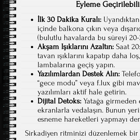
Eyleme Geçirilebili
İlk 30 Dakika Kuralı:
Uyandıktan 
içinde balkona çıkın veya dışar
(bulutlu havalarda bu süreyi 20-
Akşam Işıklarını Azaltın:
Saat 20
tavan ışıklarını kapatıp daha loş
lambalarına geçiş yapın.
Yazılımlardan Destek Alın:
Telefo
“gece modu” veya f.lux gibi mavi 
yazılımları aktif hale getirin.
Dijital Detoks:
Yatağa girmeden e
ekranlarla vedalaşın. Bunun yer
esneme hareketleri yapmayı den
Sirkadiyen ritminizi düzenlemek bi