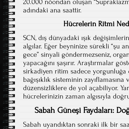
20.000 nöondan oluşan “Suprakiazm
adındaki ana saattir.
Hücrelerin Ritmi Ne
SCN, dış dünyadaki ışık değişimlerin
algılar. Eğer beyninize sürekli “şu 
gece” sinyali göndermezseniz, organ
yapacağını şaşırır. Araştırmalar göst
sirkadiyen ritim sadece yorgunluğa 
bağışıklık sisteminin zayıflamasına 
düzensizliklere de yol açabiliyor. Yan
hücrelerinizin zaman algısıyla doğrud
Sabah Güneşi Faydaları: Doğa
Sabah uyandıktan sonraki ilk bir saa