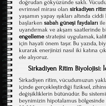
doğrudan gökyüzünde saklı. Vücudu
evrimsel mirası olan
sirkadiyen ritim
yaşamın yapay ışıkları altında ciddi
başlarken
sabah güneşi faydaları
ile
uyandırmak ve akşam saatlerinde bil
engelleme
stratejisi uygulamak, kali
için hayati önem taşır. Bu yazıda, biy
kurarak enerjinizi nasıl iki katına ç
ele alıyoruz.
Sirkadiyen Ritim Biyolojisi: İ
Sirkadiyen ritim, vücudumuzun yakla
içinde gerçekleştirdiği fiziksel, zihi
değişikliklerin bütünüdür. Bu siste
beynimizin hipotalamus bölgesinde 