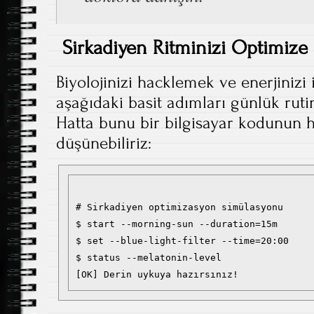
Sirkadiyen Ritminizi Optimize 
Biyolojinizi hacklemek ve enerjinizi 
aşağıdaki basit adımları günlük rutin
Hatta bunu bir bilgisayar kodunun h
düşünebiliriz:
# Sirkadiyen optimizasyon simülasyonu

$ start --morning-sun --duration=15m

$ set --blue-light-filter --time=20:00

$ status --melatonin-level
