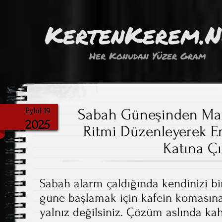
KertenKerem.
Her Konudan Yüzer Gram
Sabah Güneşinden Mavi
Eylül 19
2025
Ritmi Düzenleyerek Ene
Katına Çı
Sabah alarm çaldığında kendinizi bir
güne başlamak için kafein komasına
yalnız değilsiniz. Çözüm aslında kah