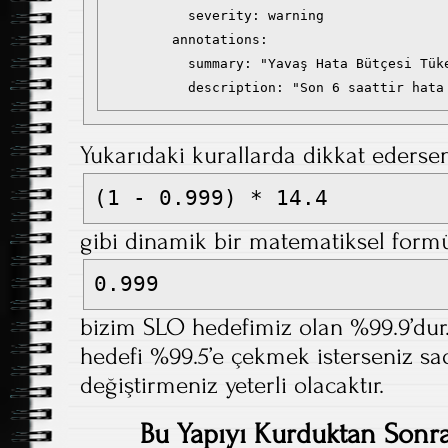
          severity: warning

        annotations:

          summary: "Yavaş Hata Bütçesi Tüke
          description: "Son 6 saattir hata
Yukarıdaki kurallarda dikkat ederse
(1 - 0.999) * 14.4
gibi dinamik bir matematiksel formü
0.999
bizim SLO hedefimiz olan %99.9’dur.
hedefi %99.5’e çekmek isterseniz sa
değiştirmeniz yeterli olacaktır.
Bu Yapıyı Kurduktan Sonra