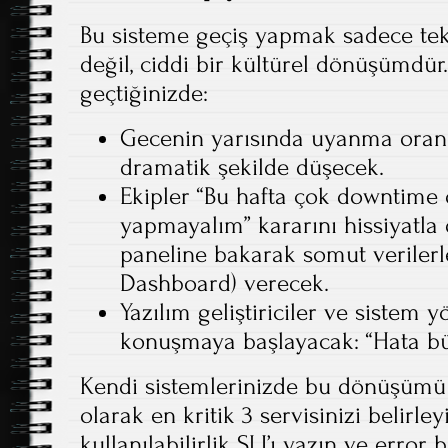
Bu sisteme geçiş yapmak sadece tek
değil, ciddi bir kültürel dönüşümdür
geçtiğinizde:
Gecenin yarısında uyanma oranın
dramatik şekilde düşecek.
Ekipler “Bu hafta çok downtime
yapmayalım” kararını hissiyatla
paneline bakarak somut verilerl
Dashboard) verecek.
Yazılım geliştiriciler ve sistem yö
konuşmaya başlayacak: “Hata bü
Kendi sistemlerinizde bu dönüşümü 
olarak en kritik 3 servisinizi belirley
kullanılabilirlik SLI’ı yazın ve error 