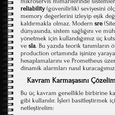
mikroservis mimarilerinde sistemleri
reliability
(güvenilirlik) seviyesini ö
memory değerlerini izleyip eşik değe
kaldırmakla olmaz. Modern
sre
(Site
dünyasında, sistem sağlığını ve mü
yönetmek için kullandığımız üç kuts
ve
sla
. Bu yazıda teorik tanımların 
production ortamında işinize yaray
hesaplamalarını ve Prometheus üzer
dinamik alarmları nasıl kuracağımız
Kavram Karmaşasını Çözelim:
Bu üç kavram genellikle birbirine kar
gibi kullanılır. İşleri basitleştirmek iç
netleştirelim: