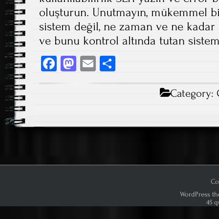
oluşturun. Unutmayın, mükemmel bir 
sistem değil, ne zaman ve ne kadar 
ve bunu kontrol altında tutan sistem
Fa
M
E
S
ce
as
m
ha
b
to
ail
re
Category:
o
d
ok
o
n
Co
WordPress th
45 q