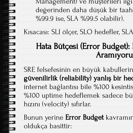
Management) ve müşterileri ilgil
değerinden daha düşük bir taah
%99.9 ise, SLA %99.5 olabilir).
Kısacası: SLI ölçer, SLO hedefler, SLA
Hata Bütçesi (Error Budget)
Aramıyoru
SRE felsefesinin en büyük kabulleri
güvenilirlik (reliability) yanlış bir hed
internet bağlantısı bile %100 kesintis
%100 uptime hedeflemek sadece bütç
hızını (velocity) sıfırlar.
Bunun yerine
Error Budget
kavramını
oldukça basittir: