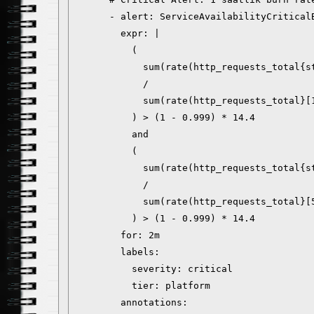
      - alert: ServiceAvailabilityCriticalB
        expr: |

          (

            sum(rate(http_requests_total{st
            /

            sum(rate(http_requests_total}[1
          ) > (1 - 0.999) * 14.4

          and

          (

            sum(rate(http_requests_total{st
            /

            sum(rate(http_requests_total}[5
          ) > (1 - 0.999) * 14.4

        for: 2m

        labels:

          severity: critical

          tier: platform

        annotations:
