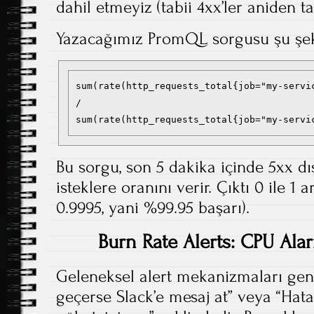
dahil etmeyiz (tabii 4xx’ler aniden 
Yazacağımız PromQL sorgusu şu şek
sum(rate(http_requests_total{job="my-servic
/

sum(rate(http_requests_total{job="my-servi
Bu sorgu, son 5 dakika içinde 5xx dı
isteklere oranını verir. Çıktı 0 ile 1
0.9995, yani %99.95 başarı).
Burn Rate Alerts: CPU Ala
Geleneksel alert mekanizmaları gene
geçerse Slack’e mesaj at” veya “Hata