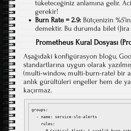
tüketeceğiniz anlamına gelir. Ac
gerekir!
Burn Rate = 2.9:
Bütçenizin %5’in
demektir. Bu durumda bilet (Jira t
Prometheus Kural Dosyası (Pr
Aşağıdaki konfigürasyon bloğu, Go
standartlarına uygun olarak yazılmı
(multi-window, multi-burn-rate) bir a
anlık gürültüleri engeller hem de ya
kaçırmaz.
groups:

  - name: service-slo-alerts

    rules:

      # Critical Alert: 1 saatlik burn rat