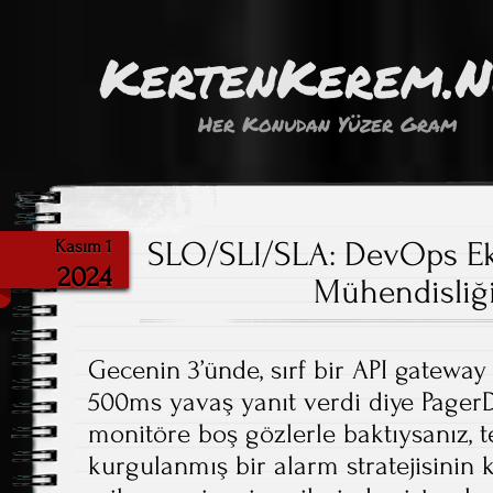
KertenKerem.
Her Konudan Yüzer Gram
SLO/SLI/SLA: DevOps Eki
Kasım 1
2024
Mühendisliğ
Gecenin 3’ünde, sırf bir API gateway 
500ms yavaş yanıt verdi diye Pager
monitöre boş gözlerle baktıysanız, te
kurgulanmış bir alarm stratejisinin