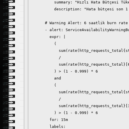
          summary: "Hızlı Hata Bütçesi Tüke
          description: "Hata bütçesi son 1
      # Warning Alert: 6 saatlik burn rate 
      - alert: ServiceAvailabilityWarningBu
        expr: |

          (

            sum(rate(http_requests_total{st
            /

            sum(rate(http_requests_total}[6
          ) > (1 - 0.999) * 6

          and

          (

            sum(rate(http_requests_total{st
            /

            sum(rate(http_requests_total}[3
          ) > (1 - 0.999) * 6

        for: 15m

        labels:
