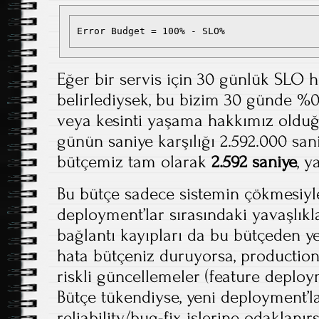
Error Budget = 100% - SLO%
Eğer bir servis için 30 günlük SLO 
belirlediysek, bu bizim 30 günde %
veya kesinti yaşama hakkımız olduğ
günün saniye karşılığı 2.592.000 sa
bütçemiz tam olarak
2.592 saniye
, y
Bu bütçe sadece sistemin çökmesiyl
deployment’lar sırasındaki yavaşlıkla
bağlantı kayıpları da bu bütçeden y
hata bütçeniz duruyorsa, productio
riskli güncellemeler (feature deploy
Bütçe tükendiyse, yeni deployment’l
reliability/bug-fix işlerine odaklanırs