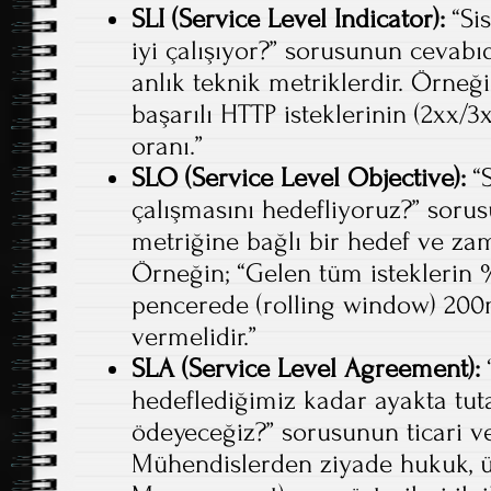
SLI (Service Level Indicator):
“Si
iyi çalışıyor?” sorusunun cevabıd
anlık teknik metriklerdir. Örneğ
başarılı HTTP isteklerinin (2xx/3
oranı.”
SLO (Service Level Objective):
“S
çalışmasını hedefliyoruz?” sorus
metriğine bağlı bir hedef ve zam
Örneğin; “Gelen tüm isteklerin 
pencerede (rolling window) 200m
vermelidir.”
SLA (Service Level Agreement):
hedeflediğimiz kadar ayakta tu
ödeyeceğiz?” sorusunun ticari ve
Mühendislerden ziyade hukuk, ü