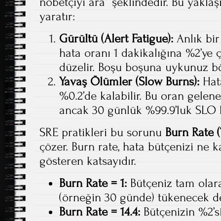
nöbetçiyi ara” şeklindedir. Bu yakla
yaratır:
Gürültü (Alert Fatigue):
Anlık bir 
hata oranı 1 dakikalığına %2’ye 
düzelir. Boşu boşuna uykunuz bö
Yavaş Ölümler (Slow Burns):
Hata
%0.2’de kalabilir. Bu oran gelen
ancak 30 günlük %99.9’luk SLO büt
SRE pratikleri bu sorunu
Burn Rate (
çözer. Burn rate, hata bütçenizi ne ka
gösteren katsayıdır.
Burn Rate = 1:
Bütçeniz tam olar
(örneğin 30 günde) tükenecek d
Burn Rate = 14.4:
Bütçenizin %2’si