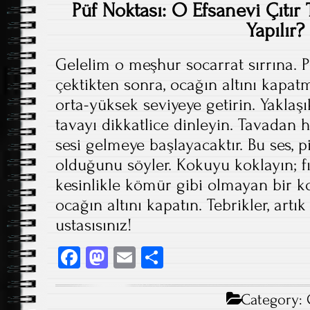
Püf Noktası: O Efsanevi Çıtır 
Yapılır?
Gelelim o meşhur socarrat sırrına. P
çektikten sonra, ocağın altını kap
orta-yüksek seviyeye getirin. Yaklaş
tavayı dikkatlice dinleyin. Tavadan hafi
sesi gelmeye başlayacaktır. Bu ses, p
olduğunu söyler. Kokuyu koklayın; f
kesinlikle kömür gibi olmayan bir ko
ocağın altını kapatın. Tebrikler, artık
ustasısınız!
Fa
M
E
S
ce
as
m
ha
b
to
ail
re
Category: