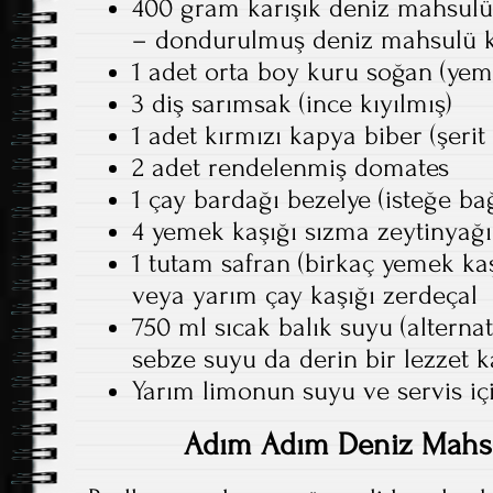
400 gram karışık deniz mahsulü 
– dondurulmuş deniz mahsulü ka
1 adet orta boy kuru soğan (ye
3 diş sarımsak (ince kıyılmış)
1 adet kırmızı kapya biber (şeri
2 adet rendelenmiş domates
1 çay bardağı bezelye (isteğe bağ
4 yemek kaşığı sızma zeytinyağı
1 tutam safran (birkaç yemek kaşı
veya yarım çay kaşığı zerdeçal
750 ml sıcak balık suyu (alterna
sebze suyu da derin bir lezzet k
Yarım limonun suyu ve servis içi
Adım Adım Deniz Mahsull