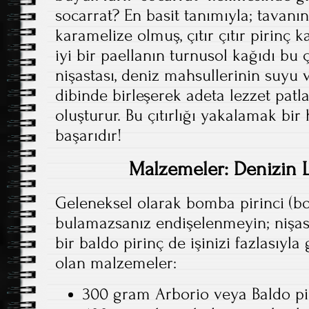
socarrat? En basit tanımıyla; tavanın
karamelize olmuş, çıtır çıtır pirinç k
iyi bir paellanın turnusol kağıdı bu çı
nişastası, deniz mahsullerinin suyu 
dibinde birleşerek adeta lezzet pat
oluşturur. Bu çıtırlığı yakalamak bir
başarıdır!
Malzemeler: Denizin L
Geleneksel olarak bomba pirinci (bo
bulamazsanız endişelenmeyin; nişas
bir baldo pirinç de işinizi fazlasıyla 
olan malzemeler:
300 gram Arborio veya Baldo pi