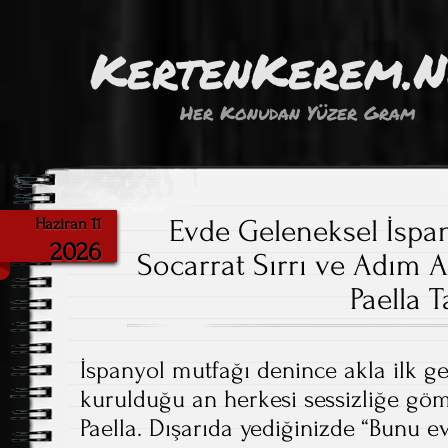
KertenKerem.
Her Konudan Yüzer Gram
Evde Geleneksel İspan
Haziran 11
2026
Socarrat Sırrı ve Adım
Paella T
İspanyol mutfağı denince akla ilk g
kurulduğu an herkesi sessizliğe g
Paella. Dışarıda yediğinizde “Bunu 