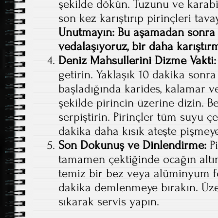
şekilde dökün. Tuzunu ve karabib
son kez karıştırıp pirinçleri tava
Unutmayın: Bu aşamadan sonra t
vedalaşıyoruz, bir daha karıştır
Deniz Mahsullerini Dizme Vakti:
getirin. Yaklaşık 10 dakika sonr
başladığında karides, kalamar ve
şekilde pirincin üzerine dizin. B
serpiştirin. Pirinçler tüm suyu ç
dakika daha kısık ateşte pişmeye
Son Dokunuş ve Dinlendirme:
Pi
tamamen çektiğinde ocağın altın
temiz bir bez veya alüminyum fo
dakika demlenmeye bırakın. Üzer
sıkarak servis yapın.