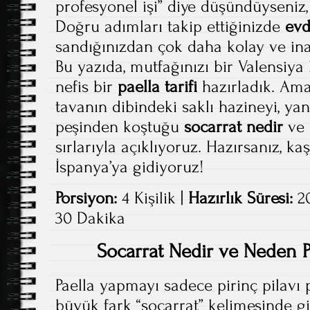
profesyonel işi” diye düşündüyseniz,
Doğru adımları takip ettiğinizde
evd
sandığınızdan çok daha kolay ve ina
Bu yazıda, mutfağınızı bir Valensiya
nefis bir
paella tarifi
hazırladık. Ama
tavanın dibindeki saklı hazineyi, ya
peşinden koştuğu
socarrat nedir
ve n
sırlarıyla açıklıyoruz. Hazırsanız, kaş
İspanya’ya gidiyoruz!
Porsiyon:
4 Kişilik |
Hazırlık Süresi:
20
30 Dakika
Socarrat Nedir ve Neden Pa
Paella yapmayı sadece pirinç pilavı
büyük fark “socarrat” kelimesinde giz