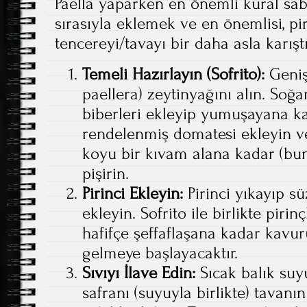
Paella yaparken en önemli kural sab
sırasıyla eklemek ve en önemlisi, pi
tencereyi/tavayı bir daha asla karış
Temeli Hazırlayın (Sofrito):
Geniş 
paellera) zeytinyağını alın. Soğa
biberleri ekleyip yumuşayana ka
rendelenmiş domatesi ekleyin 
koyu bir kıvam alana kadar (buna
pişirin.
Pirinci Ekleyin:
Pirinci yıkayıp s
ekleyin. Sofrito ile birlikte piri
hafifçe şeffaflaşana kadar kav
gelmeye başlayacaktır.
Sıvıyı İlave Edin:
Sıcak balık suy
safranı (suyuyla birlikte) tavanı