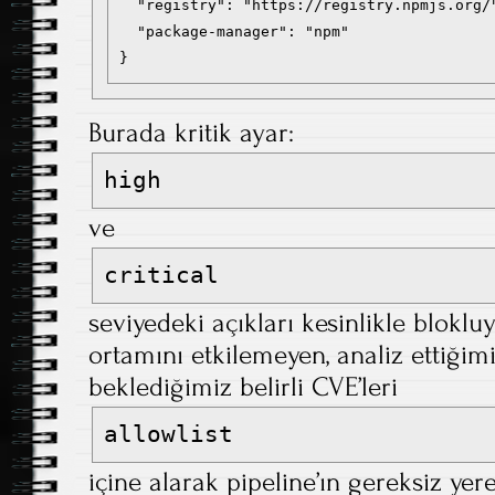
  "registry": "https://registry.npmjs.org/"
  "package-manager": "npm"

}
Burada kritik ayar:
high
ve
critical
seviyedeki açıkları kesinlikle blokl
ortamını etkilemeyen, analiz ettiğimi
beklediğimiz belirli CVE’leri
allowlist
içine alarak pipeline’ın gereksiz ye