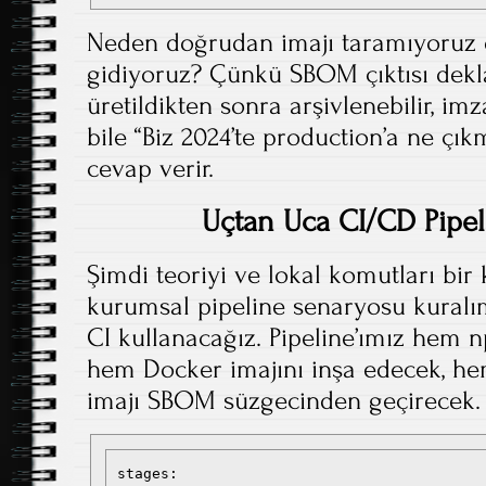
Neden doğrudan imajı taramıyoruz
gidiyoruz? Çünkü SBOM çıktısı deklar
üretildikten sonra arşivlenebilir, imz
bile “Biz 2024’te production’a ne çık
cevap verir.
Uçtan Uca CI/CD Pipeli
Şimdi teoriyi ve lokal komutları bir 
kurumsal pipeline senaryosu kural
CI kullanacağız. Pipeline’ımız hem n
hem Docker imajını inşa edecek, he
imajı SBOM süzgecinden geçirecek.
stages:
