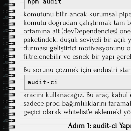
npm audit
komutunu bilir ancak kurumsal pipe
komutu doğrudan çalıştırmak tam bi
ortamına ait (devDependencies) öne
paketindeki düşük seviyeli bir açık 
durması geliştirici motivasyonunu öld
filtrelenebilir ve esnek bir yapı gere
Bu sorunu çözmek için endüstri sta
audit-ci
aracını kullanacağız. Bu araç, kabul e
sadece prod bağımlılıklarını taramak
geçici olarak whitelist’e eklemek) y
Adım 1: audit-ci Yap