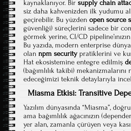
kaynaklanıyor. Bir
supply chain atta
siz daha kahvenizden ilk yudumu al
geçirebilir. Bu yüzden
open source s
güvenliği) süreçlerini sadece bir co
görmek yerine, CI/CD pipeline’ınızı
Bu yazıda, modern enterprise dünya
olan
npm security
pratiklerini ve k
Hat ekosistemine entegre edilmiş
d
(bağımlılık takibi) mekanizmalarını 
edeceğimizi teknik detaylarıyla ince
Miasma Etkisi: Transitive De
Yazılım dünyasında “Miasma”, doğru
ama bağımlılık ağacınızın (dependen
yer alan, zamanla çürüyen veya kası