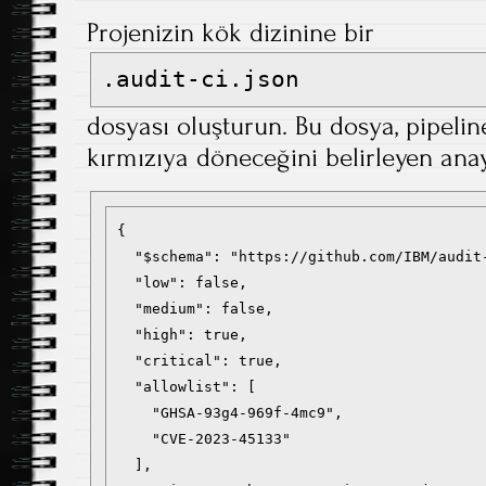
Projenizin kök dizinine bir
.audit-ci.json
dosyası oluşturun. Bu dosya, pipeli
kırmızıya döneceğini belirleyen ana
{

  "$schema": "https://github.com/IBM/audit-
  "low": false,

  "medium": false,

  "high": true,

  "critical": true,

  "allowlist": [

    "GHSA-93g4-969f-4mc9",

    "CVE-2023-45133"

  ],
