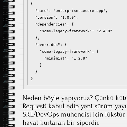
{

  "name": "enterprise-secure-app",

  "version": "1.0.0",

  "dependencies": {

    "some-legacy-framework": "2.4.0"

  },

  "overrides": {

    "some-legacy-framework": {

      "minimist": "1.2.8"

    }

  }

}
Neden böyle yapıyoruz? Çünkü kütüp
Request) kabul edip yeni sürüm yay
SRE/DevOps mühendisi için lükstür.
hayat kurtaran bir siperdir.