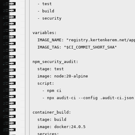
  - test

  - build

  - security

variables:

  IMAGE_NAME: "registry.kertenkerem.net/app
  IMAGE_TAG: "$CI_COMMIT_SHORT_SHA"

npm_security_audit:

  stage: test

  image: node:20-alpine

  script:

    - npm ci

    - npx audit-ci --config .audit-ci.json

container_build:

  stage: build

  image: docker:24.0.5

  services:
