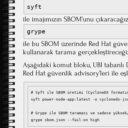
syft
ile imajımızın SBOM’unu çıkaracağız
grype
ile bu SBOM üzerinde Red Hat güven
kullanarak tarama gerçekleştireceği
Aşağıdaki komut bloku, UBI tabanlı D
Red Hat güvenlik advisory’leri ile eşl
# Syft ile SBOM üretimi (CycloneDX formatın
syft power-node-app:latest -o cyclonedx-jso
# Grype ile SBOM taraması ve sadece yüksek/
grype sbom.json --fail-on high