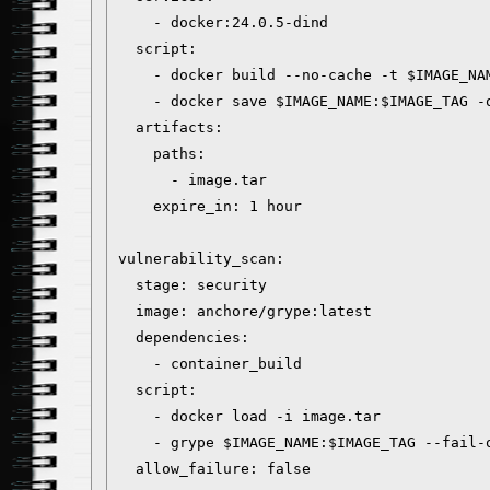
    - docker:24.0.5-dind

  script:

    - docker build --no-cache -t $IMAGE_NAM
    - docker save $IMAGE_NAME:$IMAGE_TAG -o
  artifacts:

    paths:

      - image.tar

    expire_in: 1 hour

vulnerability_scan:

  stage: security

  image: anchore/grype:latest

  dependencies:

    - container_build

  script:

    - docker load -i image.tar

    - grype $IMAGE_NAME:$IMAGE_TAG --fail-o
  allow_failure: false