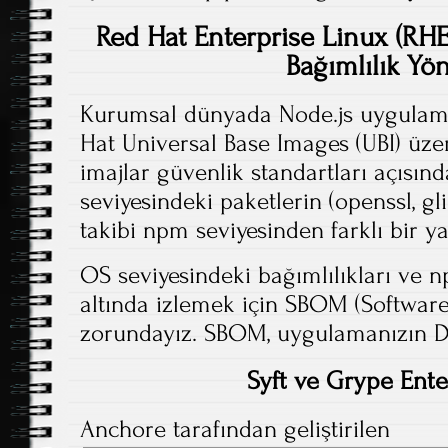
Red Hat Enterprise Linux (RH
Bağımlılık Yö
Kurumsal dünyada Node.js uygulamal
Hat Universal Base Images (UBI) üze
imajlar güvenlik standartları açıs
seviyesindeki paketlerin (openssl, gli
takibi npm seviyesinden farklı bir ya
OS seviyesindeki bağımlılıkları ve np
altında izlemek için SBOM (Software 
zorundayız. SBOM, uygulamanızın DN
Syft ve Grype Ent
Anchore tarafından geliştirilen