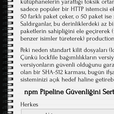
kütüphanelerin yarattığı toksik ortam
sadece popüler bir HTTP istemcisi ek
50 farklı paket çeker, o 50 paket ise
Saldırganlar, bu derinliklerdeki az b
paketlerin sahipliğini ele geçirerek 
benzer isimler türeterek) production
Peki neden standart kilit dosyaları (l
Çünkü lockfile bağımlılıkların versiy
versiyonların güvenli olduğunu gar
olan bir SHA-512 karması, bugün ifşa
sisteminizi açık hedef haline getirebil
npm Pipeline Güvenliğini Sert
Herkes