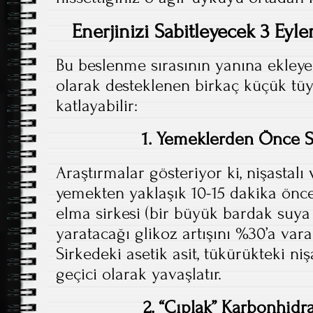
Enerjinizi Sabitleyecek 3 Eyl
Bu beslenme sırasının yanına ekleyeb
olarak desteklenen birkaç küçük tüy
katlayabilir:
1. Yemeklerden Önce S
Araştırmalar gösteriyor ki, nişastalı
yemekten yaklaşık 10-15 dakika önce
elma sirkesi (bir büyük bardak suya 
yaratacağı glikoz artışını %30’a vara
Sirkedeki asetik asit, tükürükteki ni
geçici olarak yavaşlatır.
2. “Çıplak” Karbonhidr