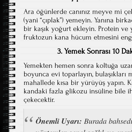
Ara öğünlerde canınız meyve mi çek
(yani “çıplak”) yemeyin. Yanına birk
bir kaşık yoğurt ekleyin. Protein ve
fruktozun kana hücum etmesini enge
3. Yemek Sonrası 10 Dak
Yemekten hemen sonra koltuğa uza
boyunca evi toparlayın, bulaşıkları 
mahallede kısa bir yürüyüş yapın. Ka
kandaki fazla glikozu insüline bile 
çekecektir.
Önemli Uyarı:
Burada bahsedi