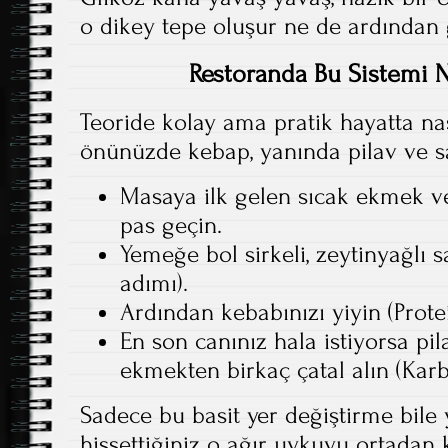
o dikey tepe oluşur ne de ardından
Restoranda Bu Sistemi N
Teoride kolay ama pratik hayatta nas
önünüzde kebap, yanında pilav ve sa
Masaya ilk gelen sıcak ekmek ve 
pas geçin.
Yemeğe bol sirkeli, zeytinyağlı sa
adımı).
Ardından kebabınızı yiyin (Prote
En son canınız hala istiyorsa p
ekmekten birkaç çatal alın (Karb
Sadece bu basit yer değiştirme bil
hissettiğiniz o ağır uykuyu ortadan k