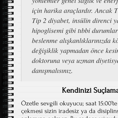
yöntemler genel sağlık ve enerj
için harika araçlardır. Ancak 
Tip 2 diyabet, insülin direnci y
hipoglisemi gibi tıbbi durumlar
beslenme alışkanlıklarınızda kö
değişiklik yapmadan önce kesinl
doktoruna veya uzman diyetisy
danışmalısınız.
Kendinizi Suçlama
Özetle sevgili okuyucu; saat 15:00’te
çekmesi sizin iradesiz ya da disipli