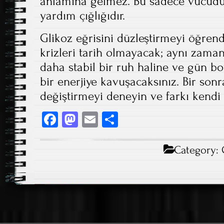
anlamına gelmez. Bu sadece vücudu
yardım çığlığıdır.
Glikoz eğrisini düzleştirmeyi öğrendi
krizleri tarih olmayacak; aynı zama
daha stabil bir ruh haline ve gün bo
bir enerjiye kavuşacaksınız. Bir son
değiştirmeyi deneyin ve farkı kendi 
Fa
M
E
S
ce
as
m
ha
b
to
ail
re
Category:
o
d
ok
o
n