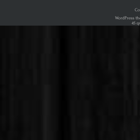
Co
WordPress th
45 q