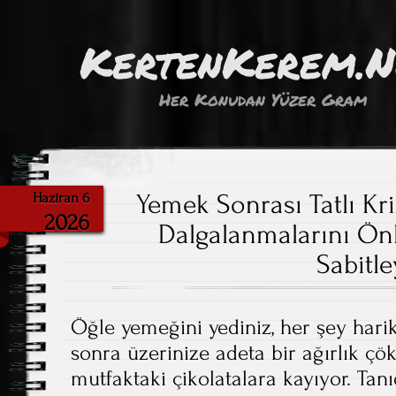
KertenKerem.
Her Konudan Yüzer Gram
Yemek Sonrası Tatlı Kri
Haziran 6
2026
Dalgalanmalarını Önl
Sabitle
Öğle yemeğini yediniz, her şey hari
sonra üzerinize adeta bir ağırlık ç
mutfaktaki çikolatalara kayıyor. Tan