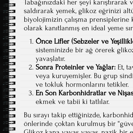
Tabağınızdaki her şeyi karıştırara
saldırarak yemek, glikoz eğrinizi alt
biyolojimizin çalışma prensiplerine 
olarak kanıtlanmış en ideal yeme sır
Önce Lifler (Sebzeler ve Yeşillikl
sisteminizde bir ağ örerek glik
yavaşlatır.
Sonra Proteinler ve Yağlar:
Et, ta
veya kuruyemişler. Bu grup sind
ve tokluk hormonlarını tetikler.
En Son Karbonhidratlar ve Nişas
ekmek ve tabii ki tatlılar.
Bu sırayı takip ettiğinizde, karbonhi
önlerinde çoktan kurulmuş bir “güven
Glikoz kana yavaş yavaş, nazik bir e