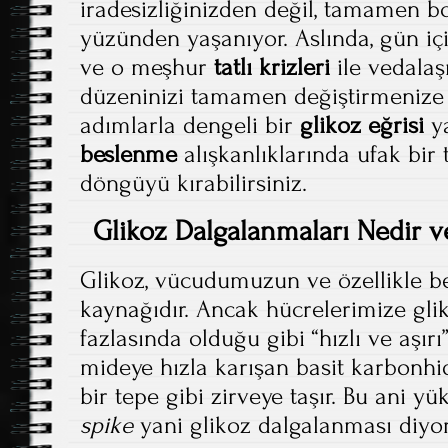
iradesizliğinizden değil, tamamen 
yüzünden yaşanıyor. Aslında, gün iç
ve o meşhur
tatlı krizleri
ile vedala
düzeninizi tamamen değiştirmenize
adımlarla dengeli bir
glikoz eğrisi
ya
beslenme
alışkanlıklarında ufak bir
döngüyü kırabilirsiniz.
Glikoz Dalgalanmaları Nedir ve
Glikoz, vücudumuzun ve özellikle bey
kaynağıdır. Ancak hücrelerimize glik
fazlasında olduğu gibi “hızlı ve aşırı
mideye hızla karışan basit karbonhid
bir tepe gibi zirveye taşır. Bu ani yü
spike
yani glikoz dalgalanması diyo