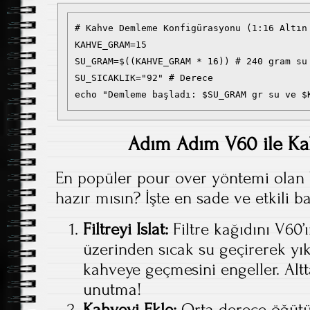
# Kahve Demleme Konfigürasyonu (1:16 Altın 
KAHVE_GRAM=15

SU_GRAM=$((KAHVE_GRAM * 16)) # 240 gram su

SU_SICAKLIK="92" # Derece

Adım Adım V60 ile K
En popüler pour over yöntemi olan
hazır mısın? İşte en sade ve etkili baş
Filtreyi Islat:
Filtre kağıdını V60’ı
üzerinden sıcak su geçirerek yık
kahveye geçmesini engeller. Alt
unutma!
Kahveyi Ekle:
Orta derece öğütü