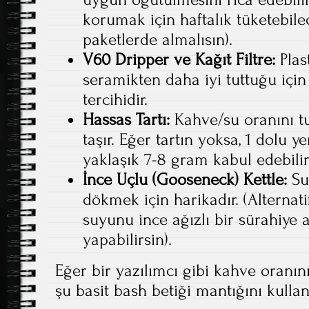
korumak için haftalık tüketebil
paketlerde almalısın).
V60 Dripper ve Kağıt Filtre:
Plas
seramikten daha iyi tuttuğu için
tercihidir.
Hassas Tartı:
Kahve/su oranını t
taşır. Eğer tartın yoksa, 1 dolu 
yaklaşık 7-8 gram kabul edebilir
İnce Uçlu (Gooseneck) Kettle:
Su
dökmek için harikadır. (Alternatif
suyunu ince ağızlı bir sürahiye
yapabilirsin).
Eğer bir yazılımcı gibi kahve oranın
şu basit bash betiği mantığını kullana