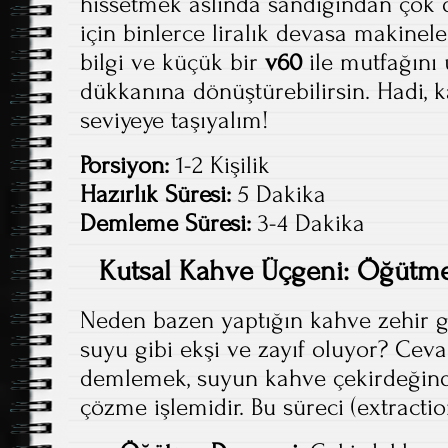
hissetmek aslında sandığından çok 
için binlerce liralık devasa makinel
bilgi ve küçük bir
v60
ile mutfağını 
dükkanına dönüştürebilirsin. Hadi, ka
seviyeye taşıyalım!
Porsiyon:
1-2 Kişilik
Hazırlık Süresi:
5 Dakika
Demleme Süresi:
3-4 Dakika
Kutsal Kahve Üçgeni: Öğütme,
Neden bazen yaptığın kahve zehir gi
suyu gibi ekşi ve zayıf oluyor? Cev
demlemek, suyun kahve çekirdeğinde
çözme işlemidir. Bu süreci (extracti