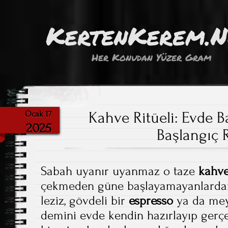
KertenKerem.
Her Konudan Yüzer Gram
Kahve Ritüeli: Evde Ba
Ocak 17
2025
Başlangıç 
Sabah uyanır uyanmaz o taze
kahv
çekmeden güne başlayamayanlardan 
leziz, gövdeli bir
espresso
ya da mey
demini evde kendin hazırlayıp gerç