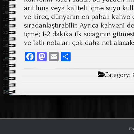
arıtılmış veya kaliteli içme suyu ku
ve kireç, dünyanın en pahalı kahve ç
sıradanlaştırabilir. Ayrıca kahven
içme; 1-2 dakika ilk sıcağının gitm
ve tatlı notaları çok daha net alacak
Fa
M
E
S
ce
as
m
ha
b
to
ail
re
Category:
o
d
ok
o
n
Co