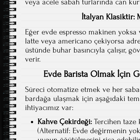
veya acele sabah turlarında can kurt
İtalyan Klasiktir:
Eğer evde espresso makinen yoksa v
latte veya americano çekiyorsa adr
üstünde buhar basıncıyla çalışır, gö
verir.
Evde Barista Olmak İçin G
Süreci otomatize etmek ve her sa
bardağa ulaşmak için aşağıdaki te
ihtiyacımız var:
Kahve Çekirdeği:
Tercihen taze 
(Alternatif: Evde değirmenin yo
uygun öğütülmesini rica edebilir