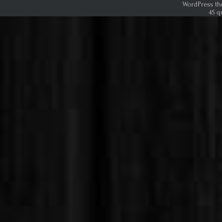
WordPress th
45 q