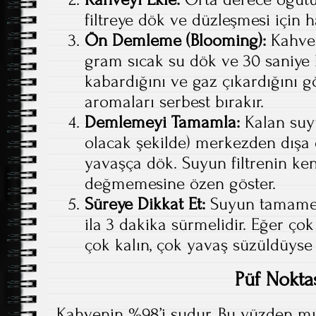
filtreye dök ve düzleşmesi için haf
Ön Demleme (Blooming):
Kahven
gram sıcak su dök ve 30 saniye
kabardığını ve gaz çıkardığını 
aromaları serbest bırakır.
Demlemeyi Tamamla:
Kalan suy
olacak şekilde) merkezden dışa 
yavaşça dök. Suyun filtrenin k
değmemesine özen göster.
Süreye Dikkat Et:
Suyun tamamen 
ila 3 dakika sürmelidir. Eğer ço
çok kalın, çok yavaş süzüldüyse
Püf Nokta
Kahvenin %98’i sudur. Bu yüzden m