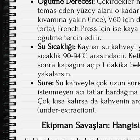
Öğütme Derecesi:
Çekirdekler n
temas eden yüzey alanı o kadar 
kıvamına yakın (ince), V60 için 
(orta), French Press için ise kay
öğütme tercih edilir.
Su Sıcaklığı:
Kaynar su kahveyi ya
sıcaklık 90-94°C arasındadır. Ket
sonra kapağını açıp 1 dakika bek
yakalarsın.
Süre:
Su kahveyle çok uzun sür
istenmeyen acı tatlar bardağına 
Çok kısa kalırsa da kahvenin a
(under-extraction).
Ekipman Savaşları: Hangisi