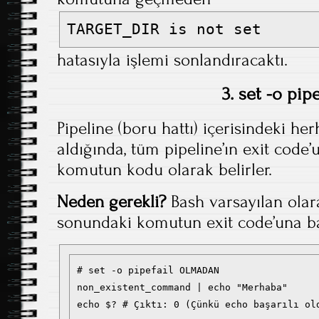
TARGET_DIR is not set
hatasıyla işlemi sonlandıracaktı.
3. set -o pipe
Pipeline (boru hattı) içerisindeki h
aldığında, tüm pipeline’ın exit code
komutun kodu olarak belirler.
Neden gerekli?
Bash varsayılan olar
sonundaki komutun exit code’una ba
# set -o pipefail OLMADAN

non_existent_command | echo "Merhaba"
