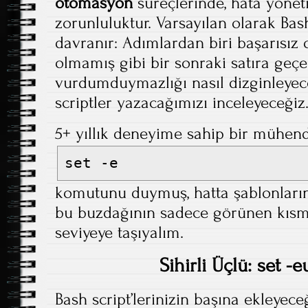
otomasyon
süreçlerinde, hata yöneti
zorunluluktur. Varsayılan olarak Bash,
davranır: Adımlardan biri başarısız o
olmamış gibi bir sonraki satıra geçe
vurdumduymazlığı nasıl dizginleyec
scriptler yazacağımızı inceleyeceğiz
5+ yıllık deneyime sahip bir mühen
set -e
komutunu duymuş, hatta şablonların
bu buzdağının sadece görünen kısmı.
seviyeye taşıyalım.
Sihirli Üçlü: set -e
Bash script’lerinizin başına ekleyeceği