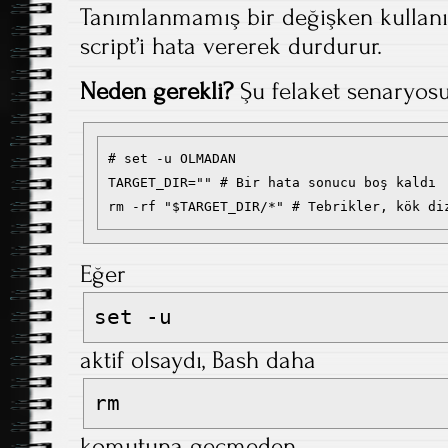
Tanımlanmamış bir değişken kullanı
script’i hata vererek durdurur.
Neden gerekli?
Şu felaket senaryos
# set -u OLMADAN

TARGET_DIR="" # Bir hata sonucu boş kaldı

Eğer
set -u
aktif olsaydı, Bash daha
rm
komutuna geçmeden