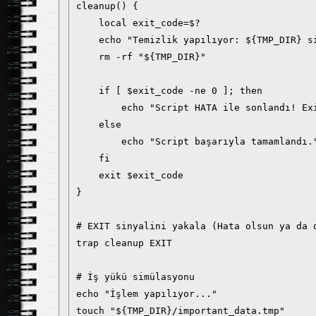
cleanup() {

    local exit_code=$?

    echo "Temizlik yapılıyor: ${TMP_DIR} si
    rm -rf "${TMP_DIR}"

    if [ $exit_code -ne 0 ]; then

        echo "Script HATA ile sonlandı! Exi
    else

        echo "Script başarıyla tamamlandı."
    fi

    exit $exit_code

}

# EXIT sinyalini yakala (Hata olsun ya da o
trap cleanup EXIT

# İş yükü simülasyonu

echo "İşlem yapılıyor..."

touch "${TMP_DIR}/important_data.tmp"
