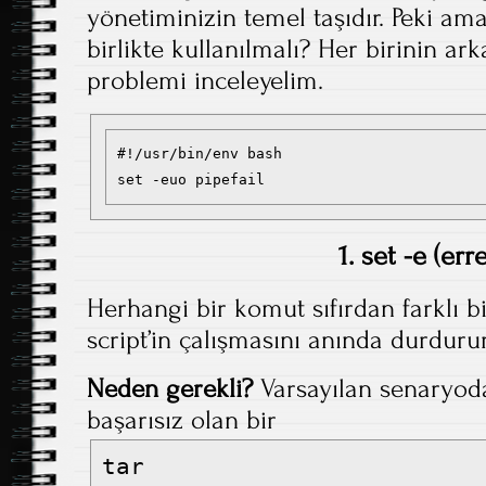
yönetiminizin temel taşıdır. Peki a
birlikte kullanılmalı? Her birinin a
problemi inceleyelim.
#!/usr/bin/env bash

1. set -e (erre
Herhangi bir komut sıfırdan farklı bi
script’in çalışmasını anında durdurur
Neden gerekli?
Varsayılan senaryoda,
başarısız olan bir
tar