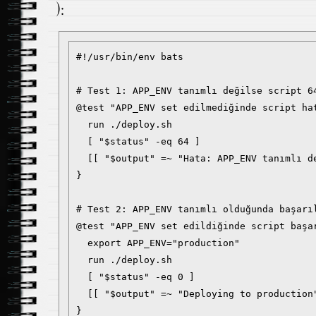
):
#!/usr/bin/env bats

# Test 1: APP_ENV tanımlı değilse script 64
@test "APP_ENV set edilmediğinde script hat
  run ./deploy.sh

  [ "$status" -eq 64 ]

  [[ "$output" =~ "Hata: APP_ENV tanımlı de
}

# Test 2: APP_ENV tanımlı olduğunda başarıl
@test "APP_ENV set edildiğinde script başar
  export APP_ENV="production"

  run ./deploy.sh

  [ "$status" -eq 0 ]

  [[ "$output" =~ "Deploying to production"