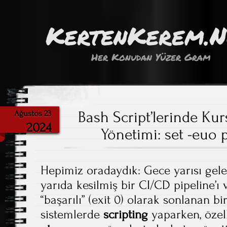
KertenKerem.
Her Konudan Yüzer Gram
Bash Script’lerinde Ku
Ağustos 23
2024
Yönetimi: set -euo p
Hepimiz oradaydık: Gece yarısı gele
yarıda kesilmiş bir CI/CD pipeline’ı v
“başarılı” (exit 0) olarak sonlanan bi
sistemlerde
scripting
yaparken, öze