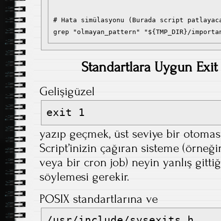
# Hata simülasyonu (Burada script patlayaca
Standartlara Uygun Exit
Gelişigüzel
exit 1
yazıp geçmek, üst seviye bir otoma
Script’inizin çağıran sisteme (örneğ
veya bir cron job) neyin yanlış gittiğ
söylemesi gerekir.
POSIX standartlarına ve
/usr/include/sysexits.h