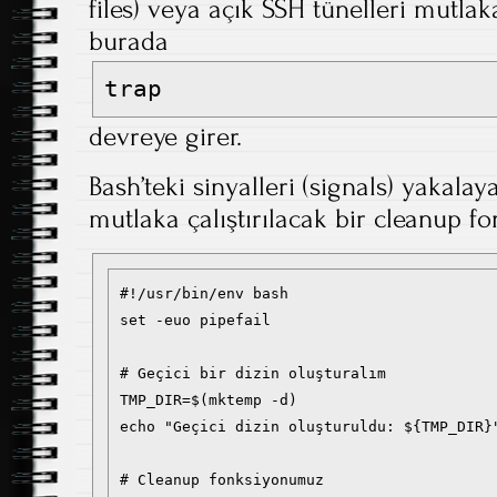
files) veya açık SSH tünelleri mutlak
burada
trap
devreye girer.
Bash’teki sinyalleri (signals) yakalay
mutlaka çalıştırılacak bir cleanup fo
#!/usr/bin/env bash

set -euo pipefail

# Geçici bir dizin oluşturalım

TMP_DIR=$(mktemp -d)

echo "Geçici dizin oluşturuldu: ${TMP_DIR}"
# Cleanup fonksiyonumuz
