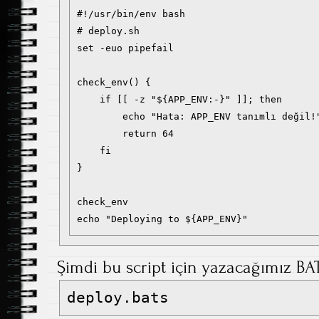
#!/usr/bin/env bash

# deploy.sh

set -euo pipefail

check_env() {

    if [[ -z "${APP_ENV:-}" ]]; then

        echo "Hata: APP_ENV tanımlı değil!"
        return 64

    fi

}

check_env

Şimdi bu script için yazacağımız BAT
deploy.bats