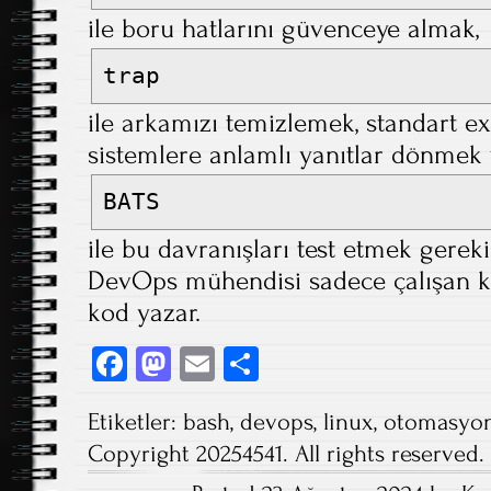
ile boru hatlarını güvenceye almak,
trap
ile arkamızı temizlemek, standart exi
sistemlere anlamlı yanıtlar dönmek 
BATS
ile bu davranışları test etmek gereki
DevOps mühendisi sadece çalışan ko
kod yazar.
Fa
M
E
S
ce
as
m
ha
Etiketler:
bash
,
devops
,
linux
,
otomasyo
b
to
ail
re
Copyright 20254541. All rights reserved.
o
d