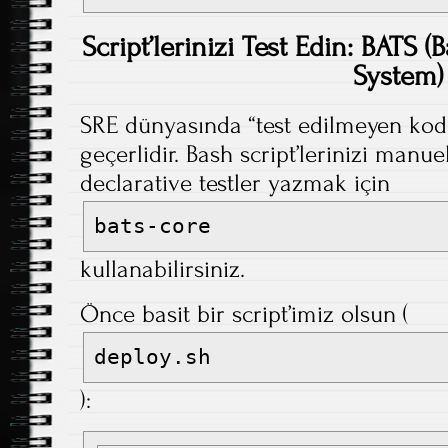
Script’lerinizi Test Edin: BATS
System)
SRE dünyasında “test edilmeyen kod 
geçerlidir. Bash script’lerinizi manue
declarative testler yazmak için
bats-core
kullanabilirsiniz.
Önce basit bir script’imiz olsun (
deploy.sh
):