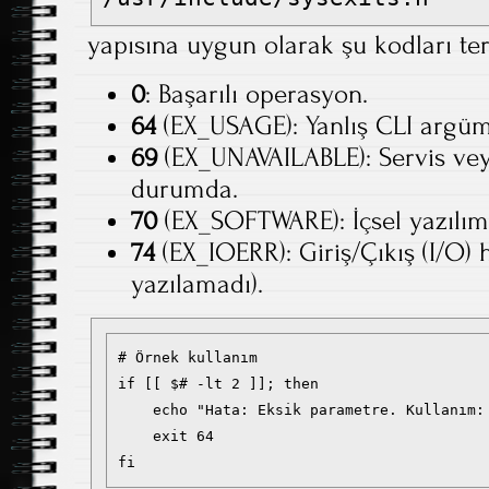
yapısına uygun olarak şu kodları ter
0
: Başarılı operasyon.
64
(EX_USAGE): Yanlış CLI argüm
69
(EX_UNAVAILABLE): Servis ve
durumda.
70
(EX_SOFTWARE): İçsel yazılım h
74
(EX_IOERR): Giriş/Çıkış (I/O) 
yazılamadı).
# Örnek kullanım

if [[ $# -lt 2 ]]; then

    echo "Hata: Eksik parametre. Kullanım: 
    exit 64
