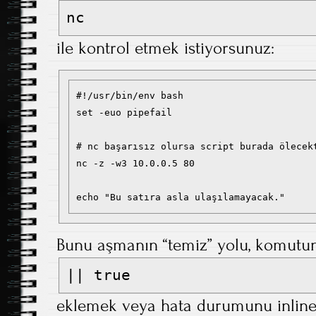
nc
ile kontrol etmek istiyorsunuz:
#!/usr/bin/env bash

set -euo pipefail

# nc başarısız olursa script burada ölecekt
nc -z -w3 10.0.0.5 80

Bunu aşmanın “temiz” yolu, komutu
|| true
eklemek veya hata durumunu inline 