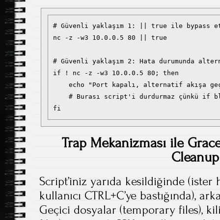
# Güvenli yaklaşım 1: || true ile bypass et
nc -z -w3 10.0.0.5 80 || true

# Güvenli yaklaşım 2: Hata durumunda altern
if ! nc -z -w3 10.0.0.5 80; then

    echo "Port kapalı, alternatif akışa geç
    # Burası script'i durdurmaz çünkü if bl
Trap Mekanizması ile Grace
Cleanup
Script’iniz yarıda kesildiğinde (ister 
kullanıcı CTRL+C’ye bastığında), ar
Geçici dosyalar (temporary files), ki