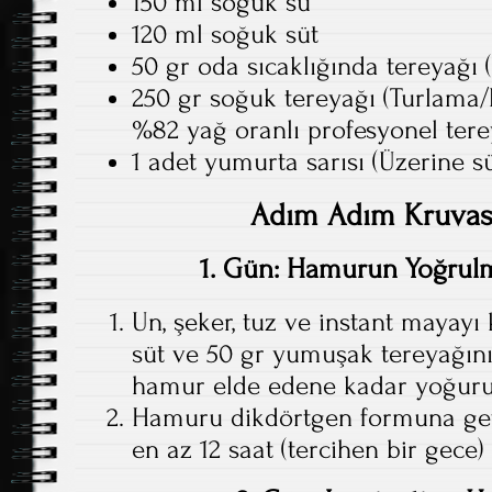
150 ml soğuk su
120 ml soğuk süt
50 gr oda sıcaklığında tereyağı 
250 gr soğuk tereyağı (Turlama/
%82 yağ oranlı profesyonel terey
1 adet yumurta sarısı (Üzerine s
Adım Adım Kruvasa
1. Gün: Hamurun Yoğrul
Un, şeker, tuz ve instant mayayı 
süt ve 50 gr yumuşak tereyağını
hamur elde edene kadar yoğuru
Hamuru dikdörtgen formuna getir
en az 12 saat (tercihen bir gece