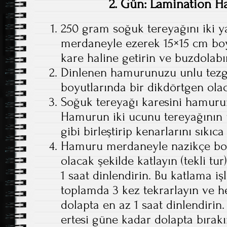
2. Gün: Lamination H
250 gram soğuk tereyağını iki ya
merdaneyle ezerek 15×15 cm boy
kare haline getirin ve buzdolabı
Dinlenen hamurunuzu unlu tezg
boyutlarında bir dikdörtgen olac
Soğuk tereyağı karesini hamurun
Hamurun iki ucunu tereyağının 
gibi birleştirip kenarlarını sıkıca
Hamuru merdaneyle nazikçe boy
olacak şekilde katlayın (tekli tu
1 saat dinlendirin. Bu katlama i
toplamda 3 kez tekrarlayın ve 
dolapta en az 1 saat dinlendiri
ertesi güne kadar dolapta bırakı