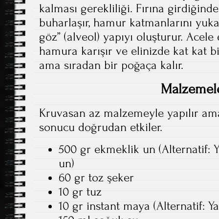
kalması gerekliliği. Fırına girdiğind
buharlaşır, hamur katmanlarını yuka
göz” (alveol) yapıyı oluşturur. Acele
hamura karışır ve elinizde kat kat bi
ama sıradan bir poğaça kalır.
Malzemel
Kruvasan az malzemeyle yapılır ama
sonucu doğrudan etkiler.
500 gr ekmeklik un (Alternatif: 
un)
60 gr toz şeker
10 gr tuz
10 gr instant maya (Alternatif: 