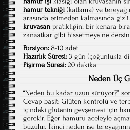
hamur işi
klasiği olan kruvasanın sı
hamur tekniği
(katlama) ve tereyağ
arasında erimeden kalmasında gizli.
kruvasan
pratikliğini bir kenara bır
zanaatkar gibi hissetmeye ne dersin
Porsiyon:
8-10 adet
Hazırlık Süresi:
3 gün (çoğunlukla di
Pişirme Süresi:
20 dakika
Neden Üç G
“Neden bu kadar uzun sürüyor?” soru
Cevap basit: Glüten kontrolü ve ter
içindeki glütenin gevşemesi için h
gerekir. Eğer hamuru aceleyle açmay
büzülür. İkinci neden ise tereyağını