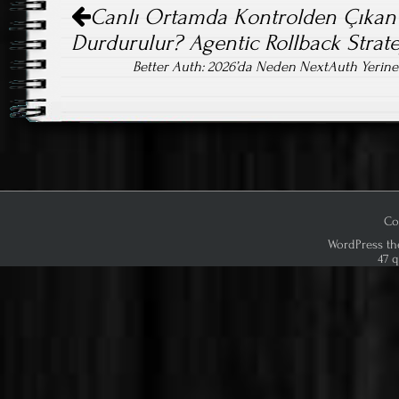
Canlı Ortamda Kontrolden Çıkan Y
navigation
Durdurulur? Agentic Rollback Stratej
Better Auth: 2026’da Neden NextAuth Yerin
Co
WordPress th
47 q