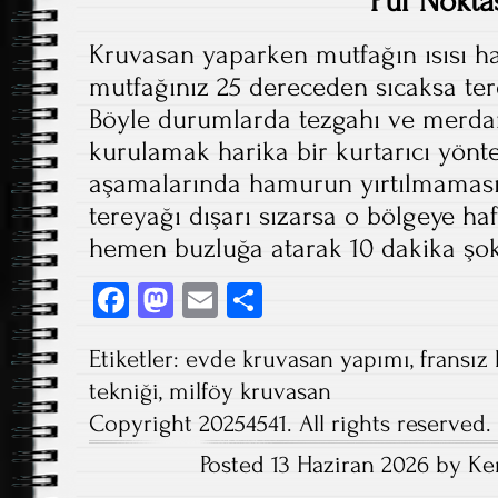
Püf Nokta
Kruvasan yaparken mutfağın ısısı ha
mutfağınız 25 dereceden sıcaksa tere
Böyle durumlarda tezgahı ve merdan
kurulamak harika bir kurtarıcı yönt
aşamalarında hamurun yırtılmaması
tereyağı dışarı sızarsa o bölgeye ha
hemen buzluğa atarak 10 dakika şok
Fa
M
E
S
ce
as
m
ha
Etiketler:
evde kruvasan yapımı
,
fransız
b
to
ail
re
tekniği
,
milföy kruvasan
o
d
Copyright 20254541. All rights reserved.
ok
o
Posted 13 Haziran 2026 by Ke
n
Post