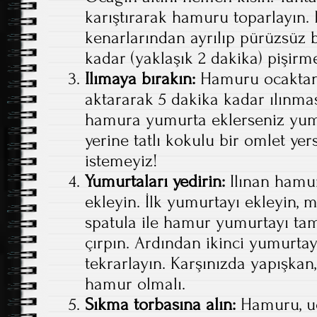
karıştırarak hamuru toparlayın
kenarlarından ayrılıp pürüzsüz b
kadar (yaklaşık 2 dakika) pişir
Ilımaya bırakın:
Hamuru ocaktan 
aktararak 5 dakika kadar ılınmas
hamura yumurta eklerseniz yumur
yerine tatlı kokulu bir omlet yer
istemeyiz!
Yumurtaları yedirin:
Ilınan hamur
ekleyin. İlk yumurtayı ekleyin, 
spatula ile hamur yumurtayı t
çırpın. Ardından ikinci yumurtay
tekrarlayın. Karşınızda yapışkan
hamur olmalı.
Sıkma torbasına alın:
Hamuru, uc