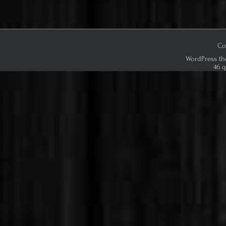
Co
WordPress th
46 q