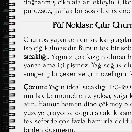
doğranmış çikolataları ekleyin. Çik
pürüzsüz, parlak bir sos elde edene 
Püf Noktası: Çıtır Chur
Churros yaparken en sık karşılaşılan 
ise çiğ kalmasıdır. Bunun tek bir seb
sıcaklığı.
Yağınız çok kızgın olursa
yanar ama içi pişmez. Yağ soğuk ol
sünger gibi çeker ve çıtır özelliğini
Çözüm:
Yağın ideal sıcaklığı 170-180
mutfak termometreniz yoksa, yağa 
atın. Hamur hemen dibe çökmeyip o
yüzeye çıkıyorsa doğru sıcaklıktasın
tek seferde çok fazla hamurla doldu
birden düşmesin.