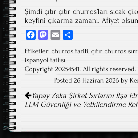
Şimdi çıtır çıtır churros’ları sıcak çi
keyfini çıkarma zamanı. Afiyet olsun
Fa
M
E
S
ce
as
m
ha
Etiketler:
churros tarifi
,
çıtır churros sırr
b
to
ail
re
ispanyol tatlısı
o
d
Copyright 20254541. All rights reserved.
ok
o
Posted 26 Haziran 2026 by Ke
n
Post
Yapay Zeka Şirket Sırlarını İfşa 
navigation
LLM Güvenliği ve Yetkilendirme Re