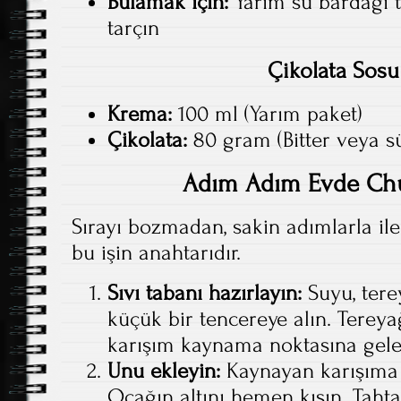
Bulamak için:
Yarım su bardağı to
tarçın
Çikolata Sosu 
Krema:
100 ml (Yarım paket)
Çikolata:
80 gram (Bitter veya sü
Adım Adım Evde Chu
Sırayı bozmadan, sakin adımlarla il
bu işin anahtarıdır.
Sıvı tabanı hazırlayın:
Suyu, terey
küçük bir tencereye alın. Terey
karışım kaynama noktasına gelen
Unu ekleyin:
Kaynayan karışıma 
Ocağın altını hemen kısın. Tahta 