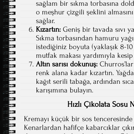
sağlam bir sıkma torbasına doldu
o meşhur çizgili şeklini almasın
sağlar.
Kızartın:
Geniş bir tavada sıvı yağ
Sıkma torbasından hamuru yağın
istediğiniz boyuta (yaklaşık 8-10
mutfak makası yardımıyla kesip 
Altın sarısı dokunuş:
Churros’ları
renk alana kadar kızartın. Yağd
kağıt serili tabağa, ardından sı
karışımına bulayın.
Hızlı Çikolata Sosu N
Kremayı küçük bir sos tenceresinde 
Kenarlardan hafifçe kabarcıklar çıkı