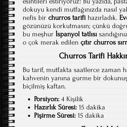
esintileri estiriyoruz! Bu yazıda, p
dokuyu kendi mutfağınızda nasıl ya
nefis bir
churros tarifi
hazırladık.
Ev
gözünüzü korkutmasın; çünkü doğru 
bu meşhur
İspanyol tatlısı
sandığınız
o çok merak edilen
çıtır churros sırr
Churros Tarifi Hakkı
Bu tarif, mutfakta saatlerce zaman
kahvenin yanına gurme bir dokunuş
biçilmiş kaftan.
Porsiyon:
4 Kişilik
Hazırlık Süresi:
15 dakika
Pişirme Süresi:
15 dakika