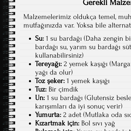
Gerekli Malz
Malzemelerimiz oldukça temel, muh
mutfağınızda var. Yoksa bile alterna
Su:
1 su bardağı (Daha zengin bir
bardağı su, yarım su bardağı süt
kullanabilirsiniz)
Tereyağı:
2 yemek kaşığı (Margar
yağı da olur)
Toz şeker:
1 yemek kaşığı
Tuz:
Bir çimdik
Un:
1 su bardağı (Glutensiz besl
karışımları da iyi sonuç verir)
Yumurta:
2 adet (Mutlaka oda sıc
Kızartmak için:
Bol sıvı yağ