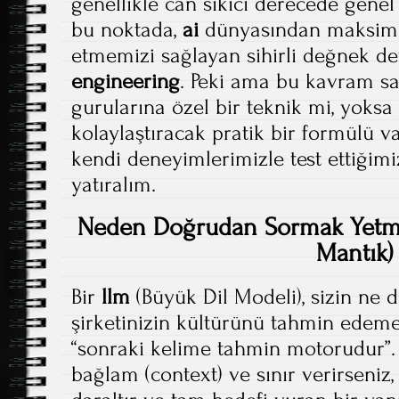
genellikle can sıkıcı derecede genel
bu noktada,
ai
dünyasından maksi
etmemizi sağlayan sihirli değnek de
engineering
. Peki ama bu kavram s
gurularına özel bir teknik mi, yoksa 
kolaylaştıracak pratik bir formülü v
kendi deneyimlerimizle test ettiğim
yatıralım.
Neden Doğrudan Sormak Yetmiy
Mantık)
Bir
llm
(Büyük Dil Modeli), sizin n
şirketinizin kültürünü tahmin edem
“sonraki kelime tahmin motorudur”
bağlam (context) ve sınır verirseniz