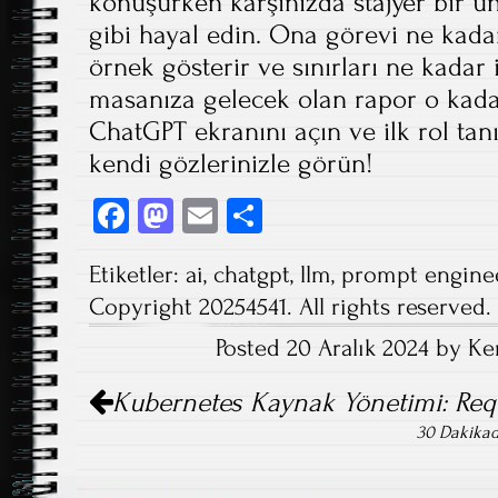
konuşurken karşınızda stajyer bir ün
gibi hayal edin. Ona görevi ne kadar
örnek gösterir ve sınırları ne kadar 
masanıza gelecek olan rapor o kada
ChatGPT ekranını açın ve ilk rol ta
kendi gözlerinizle görün!
Fa
M
E
S
ce
as
m
ha
Etiketler:
ai
,
chatgpt
,
llm
,
prompt engine
b
to
ail
re
Copyright 20254541. All rights reserved.
o
d
Posted 20 Aralık 2024 by Ke
ok
o
Post
n
Kubernetes Kaynak Yönetimi: Reque
navigation
30 Dakikad