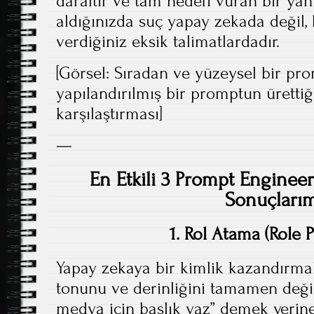
daraltır ve tam hedefi vuran bir yanı
aldığınızda suç yapay zekada değil,
verdiğiniz eksik talimatlardadır.
[Görsel: Sıradan ve yüzeysel bir pro
yapılandırılmış bir promptun üretti
karşılaştırması]
—
En Etkili 3 Prompt Engineer
Sonuçları
1. Rol Atama (Role 
Yapay zekaya bir kimlik kazandırmak
tonunu ve derinliğini tamamen değiş
medya için başlık yaz” demek yerine,