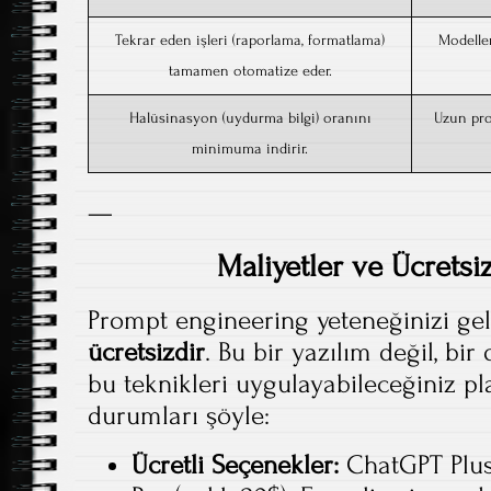
Tekrar eden işleri (raporlama, formatlama)
Modeller
tamamen otomatize eder.
Halüsinasyon (uydurma bilgi) oranını
Uzun pro
minimuma indirir.
—
Maliyetler ve Ücretsiz
Prompt engineering yeteneğinizi g
ücretsizdir
. Bu bir yazılım değil, bi
bu teknikleri uygulayabileceğiniz pl
durumları şöyle:
Ücretli Seçenekler:
ChatGPT Plus