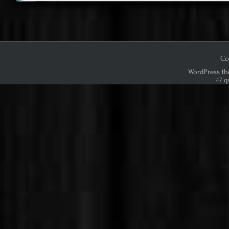
Co
WordPress th
47 q