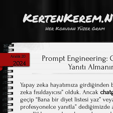
KertenKerem.
Her Konudan Yüzer Gram
Prompt Engineering: C
Aralık 20
2024
Yanıtı Alman
Yapay zeka hayatımıza girdiğinden b
zeka fısıldayıcısı” olduk. Ancak
chat
geçip “Bana bir diyet listesi yaz” vey
profesyonelce yanıtla” dediğimizde a