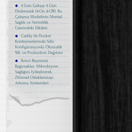
4 Gün Çalışıp 4 Gün
Dinlenmek (4-On 4-Off): Bu
Çalışma Modelinin Mental
Sağlık ve Verimlilik
Üzerindeki Etkileri
Caddy ile Docker
Konteynerlerinde Sıfır
Konfigürasyonlu Otomatik
SSL ve Production Dağıtımı
İkinci Beynimiz
Bağırsaklar: Mikrobiyom
Sağlığını İyileştirerek
Zihinsel Odaklanmayı
Artırma Yöntemleri