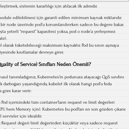
leştirmek, sistemin kararlılığı için atılacak ilk adımdır.
hedule edilebilmesi için garanti edilen minimum kaynak miktarıdır.
 bir node üzerinde pod’u konumlandırırken sadece bu değere bakar.
ta yeterli “request” kapasitesi yoksa, pod o node’a yerleşemez
ır).
el olarak tüketebileceği maksimum kaynaktır. Pod bu sınırı aşmaya
iyesinde kısıtlamalar devreye girer.
uality of Service) Sınıfları Neden Önemli?
 nasıl tanımladığınız, Kubernetes’in podunuza atayacağı QoS sınıfını
k darboğazı yaşandığında, kubelet ilk olarak hangi pod’u feda
 göre karar verir:
:
Pod içerisindeki tüm container’ların request ve limit değerleri
 CPU hem Memory için). Kubernetes bu pod’ları en son gözden çıkarır.
 servisler için idealdir.
:
Request değeri limit değerinden küçüktür veya sadece request