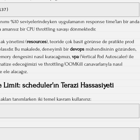
137)
llanımı %10 seviyelerindeyken uygulamanın response time’ları bir anda
da amansız bir CPU throttling savaşı dönmektedir.
ak yönetimi (
resources
), teoride çok basit görünse de pratikte prod
lasıdır. Bu makalede, deneyimli bir
devops
mühendisinin gözünden,
ory dengesini nasıl kuracağımızı,
vpa
(Vertical Pod Autoscaler) ile
atize edeceğimizi ve throttling/OOMKill canavarlarıyla nasıl
 ele alacağız.
 Limit: scheduler’ın Terazi Hassasiyeti
ları tanımlarken iki temel kavram kullanırız: