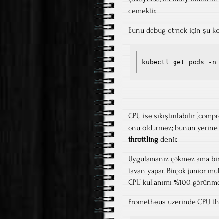
demektir.
Bunu debug etmek için şu kom
kubectl get pods -n
CPU ise sıkıştırılabilir (comp
onu öldürmez; bunun yerine p
throttling
denir.
Uygulamanız çökmez ama bir a
tavan yapar. Birçok junior 
CPU kullanımı %100 görünmez (
Prometheus üzerinde CPU thro