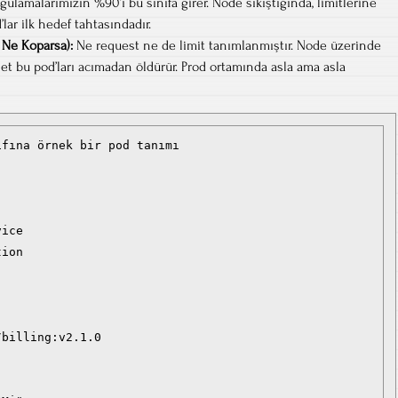
ulamalarımızın %90’ı bu sınıfa girer. Node sıkıştığında, limitlerine
lar ilk hedef tahtasındadır.
 Ne Koparsa):
Ne request ne de limit tanımlanmıştır. Node üzerinde
let bu pod’ları acımadan öldürür. Prod ortamında asla ama asla
fına örnek bir pod tanımı

ice

ion

billing:v2.1.0
