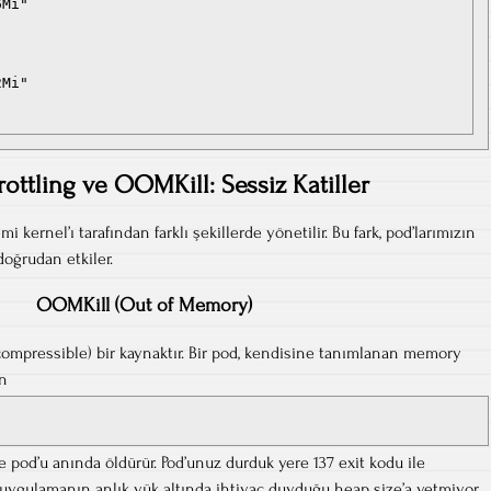
Mi"

Mi"

"
ottling ve OOMKill: Sessiz Katiller
 kernel’ı tarafından farklı şekillerde yönetilir. Bu fark, pod’larımızın
oğrudan etkiler.
OOMKill (Out of Memory)
compressible) bir kaynaktır. Bir pod, kendisine tanımlanan memory
ın
 pod’u anında öldürür. Pod’unuz durduk yere 137 exit kodu ile
uygulamanın anlık yük altında ihtiyaç duyduğu heap size’a yetmiyor