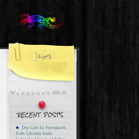
,
Dışı Çıtır İçi Yumuşacık:
Evde Çikolata Soslu