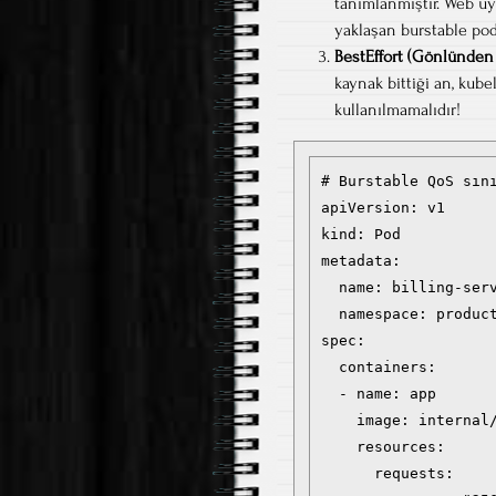
tanımlanmıştır. Web uyg
yaklaşan burstable pod’
BestEffort (Gönlünden
kaynak bittiği an, kube
kullanılmamalıdır!
# Burstable QoS sını
apiVersion: v1

kind: Pod

metadata:

  name: billing-serv
  namespace: product
spec:

  containers:

  - name: app

    image: internal/
    resources:

      requests:
