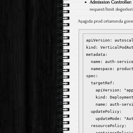
Admission Controller:
request/limit değerleri
Aşağıda prod ortamında güven
apiVersion: autoscal
kind: VerticalPodAut
metadata:

  name: auth-service
  namespace: product
spec:

  targetRef:

    apiVersion: "app
    kind: Deployment
    name: auth-servi
  updatePolicy:

    updateMode: "Aut
  resourcePolicy:

    containerPolicie