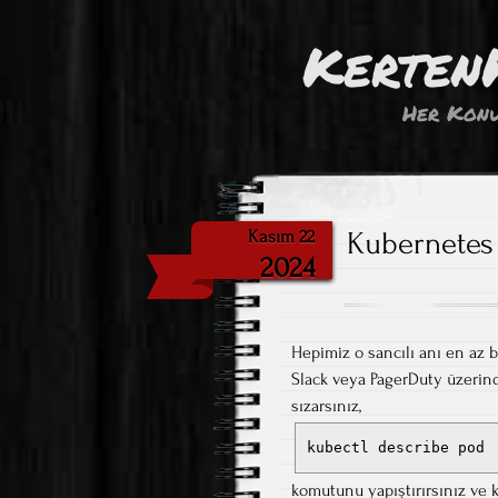
Kerten
Her Konu
Kubernetes 
Kasım 22
2024
Hepimiz o sancılı anı en az 
Slack veya PagerDuty üzerind
sızarsınız,
kubectl describe pod
komutunu yapıştırırsınız ve 