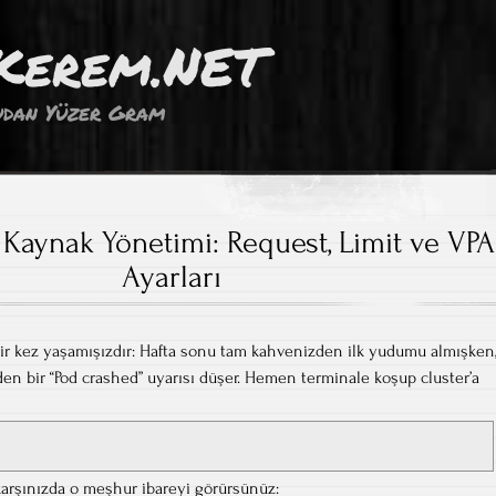
Kerem.NET
dan Yüzer Gram
Kaynak Yönetimi: Request, Limit ve VPA
Ayarları
bir kez yaşamışızdır: Hafta sonu tam kahvenizden ilk yudumu almışken
en bir “Pod crashed” uyarısı düşer. Hemen terminale koşup cluster’a
karşınızda o meşhur ibareyi görürsünüz: