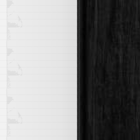
) / sum(rate(container_cpu_usage_seconds_total[5m])) by 