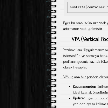
sum(rate(container_
Eğer bu oran %5’in üzerindeys
artırmanın vakti gelmiştir.
VPA (Vertical P
Yazılımcılara “Uygulamanız n
istersin?” diye sormaya benz
pod’ların geçmiş kaynak tüket
olarak hesaplar.
VPA üç ana bileşenden oluşu
Recommender:
Tarihse
ideal kaynak önerilerin
Updater:
Eğer bir pod ö
yeniden ayağa kalkması