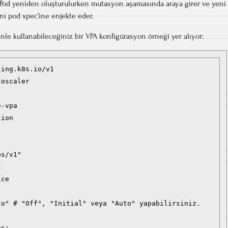
Pod yeniden oluşturulurken mutasyon aşamasında araya girer ve yeni
ni pod spec’ine enjekte eder.
le kullanabileceğiniz bir VPA konfigürasyon örneği yer alıyor:
ing.k8s.io/v1

oscaler

-vpa

ion

s/v1"



ce

o" # "Off", "Initial" veya "Auto" yapabilirsiniz.

s:
