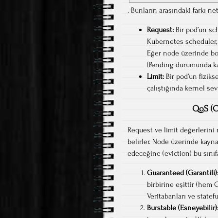
. Bunların arasındaki farkı net
Request:
Bir pod’un sc
Kubernetes scheduler,
Eğer node üzerinde boş
(Pending durumunda kal
Limit:
Bir pod’un fiziks
çalıştığında kernel sev
QoS (Q
Request ve limit değerlerini
belirler. Node üzerinde kayna
edeceğine (eviction) bu sınıfa
Guaranteed (Garantili)
birbirine eşittir (hem
Veritabanları ve stateful
Burstable (Esneyebilir)