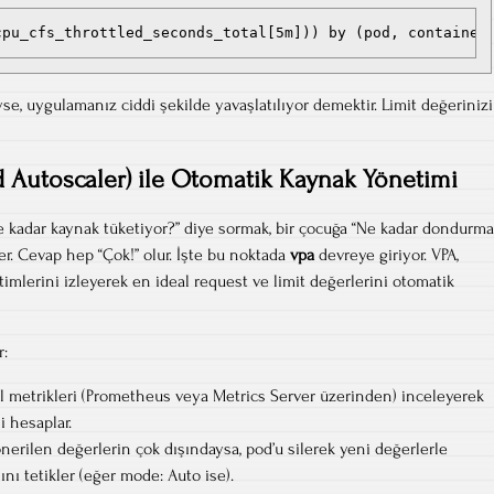
cpu_cfs_throttled_seconds_total[5m])) by (pod, container
e, uygulamanız ciddi şekilde yavaşlatılıyor demektir. Limit değerinizi
od Autoscaler) ile Otomatik Kaynak Yönetimi
e kadar kaynak tüketiyor?” diye sormak, bir çocuğa “Ne kadar dondurma
er. Cevap hep “Çok!” olur. İşte bu noktada
vpa
devreye giriyor. VPA,
imlerini izleyerek en ideal request ve limit değerlerini otomatik
r:
l metrikleri (Prometheus veya Metrics Server üzerinden) inceleyerek
i hesaplar.
nerilen değerlerin çok dışındaysa, pod’u silerek yeni değerlerle
nı tetikler (eğer mode: Auto ise).