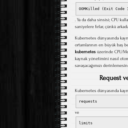
OOMKilled (Exit Code 
. Ya da daha sinsisi; CPU ku
saniyelere fırlar, çünkü arka
Kubernetes dünyasında kayn
ortamlarının en büyük baş be
kubernetes
üzerinde CPU/Mem
kaynak yönetimini nasıl otom
savaşacağımızı derinlemesine
Request ve
Kubernetes dünyasında kaynak
requests
ve
limits