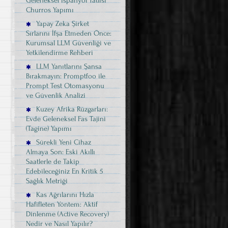
Geleneksel İspanyol Tatlısı
Churros Yapımı
Yapay Zeka Şirket
Sırlarını İfşa Etmeden Önce:
Kurumsal LLM Güvenliği ve
Yetkilendirme Rehberi
LLM Yanıtlarını Şansa
Bırakmayın: Promptfoo ile
Prompt Test Otomasyonu
ve Güvenlik Analizi
Kuzey Afrika Rüzgarları:
Evde Geleneksel Fas Tajini
(Tagine) Yapımı
Sürekli Yeni Cihaz
Almaya Son: Eski Akıllı
Saatlerle de Takip
Edebileceğiniz En Kritik 5
Sağlık Metriği
Kas Ağrılarını Hızla
Hafifleten Yöntem: Aktif
Dinlenme (Active Recovery)
Nedir ve Nasıl Yapılır?