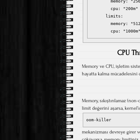
        memory: "256
        cpu: "200m"

      limits:

        memory: "512
        cpu: "1000m
CPU Thr
Memory ve CPU, işletim sistemi
hayatta kalma mücadelesini d
Memory, sıkıştırılamaz (non-
limit değerini aşarsa, kernel’
oom-killer
mekanizması devreye girer ve
çöküyorsa, memory limitiniz 