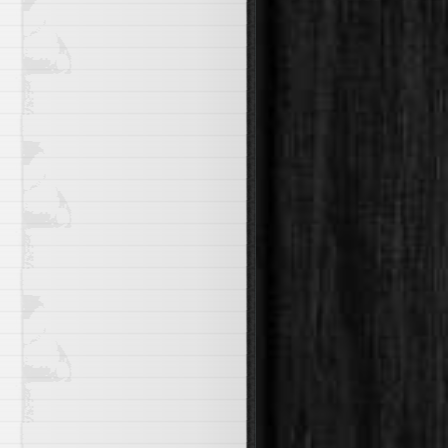
e}{"\t"}{.status.containerStatuses[*].lastState.terminat
i