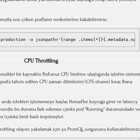
utla son çöken pod’ların nedenlerine bakabilirsiniz:
 production -o jsonpath='{range .items[*]}{.metadata.nam
CPU Throttling
ressible) bir kaynaktır. Pod’unuz CPU limitine ulaştığında işletim sistem
od’a tahsis edilen CPU zaman dilimlerini (CFS shares) kısar. Buna
nda istekleri işlememeye başlar, thread’ler kuyruğa girer ve latency
mühendis bu durumu fark edemez çünkü pod “Running” durumundadır ve
çünkü limit bazlı kırpılmıştır).
ttling olayını yakalamak için şu PromQL sorgusunu kullanabilirsiniz: