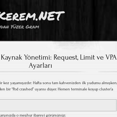
Kerem.NET
dan Yüzer Gram
Kaynak Yönetimi: Request, Limit ve VPA
Ayarları
bir kez yaşamışızdır: Hafta sonu tam kahvenizden ilk yudumu almışken
en bir “Pod crashed” uyarısı düşer. Hemen terminale koşup cluster’a
karşınızda o meşhur ibareyi görürsünüz: