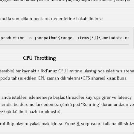
utla son çöken pod’ların nedenlerine bakabilirsiniz:
 production -o jsonpath='{range .items[*]}{.metadata.nam
CPU Throttling
ressible) bir kaynaktır. Pod’unuz CPU limitine ulaştığında işletim sistem
od’a tahsis edilen CPU zaman dilimlerini (CFS shares) kısar. Buna
nda istekleri işlememeye başlar, thread’ler kuyruğa girer ve latency
mühendis bu durumu fark edemez çünkü pod “Running” durumundadır ve
çünkü limit bazlı kırpılmıştır).
ttling olayını yakalamak için şu PromQL sorgusunu kullanabilirsiniz: