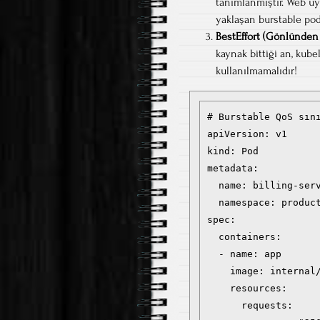
tanımlanmıştır. Web uyg
yaklaşan burstable pod’
BestEffort (Gönlünden
kaynak bittiği an, kube
kullanılmamalıdır!
# Burstable QoS sını
apiVersion: v1

kind: Pod

metadata:

  name: billing-serv
  namespace: product
spec:

  containers:

  - name: app

    image: internal/
    resources:

      requests:
