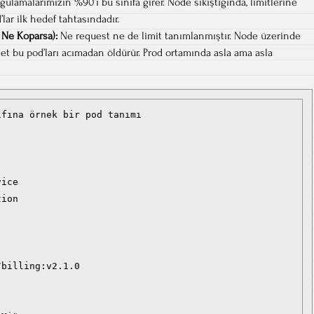
ulamalarımızın %90’ı bu sınıfa girer. Node sıkıştığında, limitlerine
lar ilk hedef tahtasındadır.
 Ne Koparsa):
Ne request ne de limit tanımlanmıştır. Node üzerinde
let bu pod’ları acımadan öldürür. Prod ortamında asla ama asla
fına örnek bir pod tanımı

ice

ion

billing:v2.1.0
