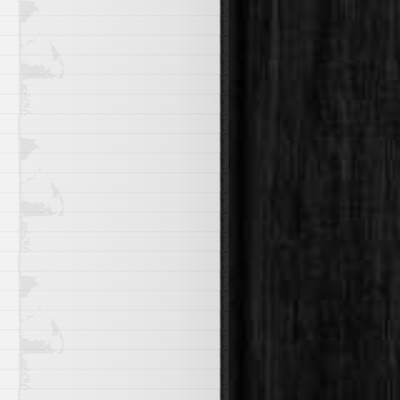
) / sum(rate(container_cpu_usage_seconds_total[5m])) by 