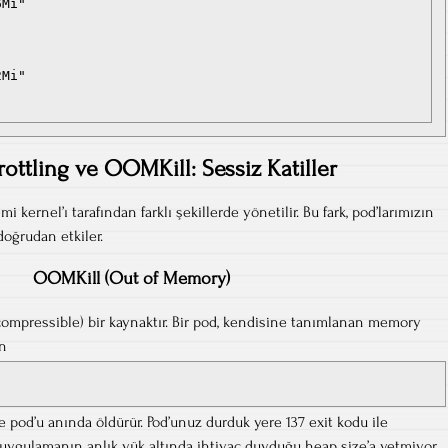
Mi"

Mi"

"
ottling ve OOMKill: Sessiz Katiller
 kernel’ı tarafından farklı şekillerde yönetilir. Bu fark, pod’larımızın
oğrudan etkiler.
OOMKill (Out of Memory)
compressible) bir kaynaktır. Bir pod, kendisine tanımlanan memory
ın
 pod’u anında öldürür. Pod’unuz durduk yere 137 exit kodu ile
uygulamanın anlık yük altında ihtiyaç duyduğu heap size’a yetmiyor