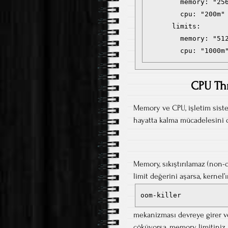
        memory: "256
        cpu: "200m"

      limits:

        memory: "512
        cpu: "1000m
CPU Thr
Memory ve CPU, işletim sistemi
hayatta kalma mücadelesini d
Memory, sıkıştırılamaz (non-
limit değerini aşarsa, kernel’
oom-killer
mekanizması devreye girer ve
çöküyorsa, memory limitiniz 