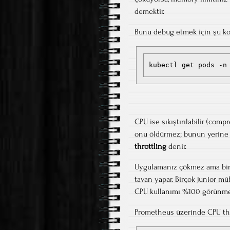
demektir.
Bunu debug etmek için şu kom
kubectl get pods -n
CPU ise sıkıştırılabilir (comp
onu öldürmez; bunun yerine p
throttling
denir.
Uygulamanız çökmez ama bir a
tavan yapar. Birçok junior 
CPU kullanımı %100 görünmez (
Prometheus üzerinde CPU thro