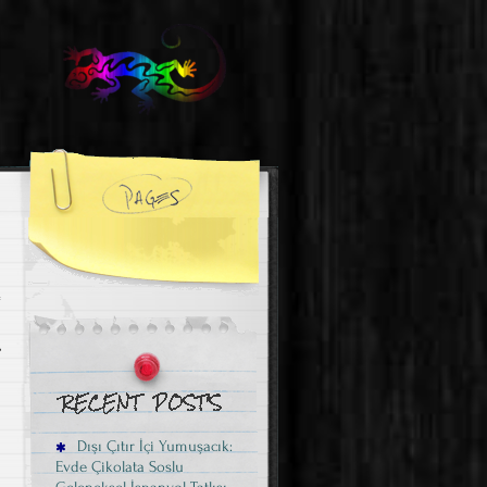
,
Dışı Çıtır İçi Yumuşacık:
Evde Çikolata Soslu