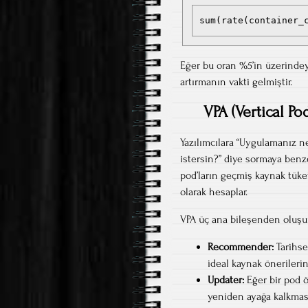
sum(rate(container_
Eğer bu oran %5’in üzerindeys
artırmanın vakti gelmiştir.
VPA (Vertical P
Yazılımcılara “Uygulamanız n
istersin?” diye sormaya benz
pod’ların geçmiş kaynak tüket
olarak hesaplar.
VPA üç ana bileşenden oluşu
Recommender:
Tarihse
ideal kaynak önerilerin
Updater:
Eğer bir pod ö
yeniden ayağa kalkması