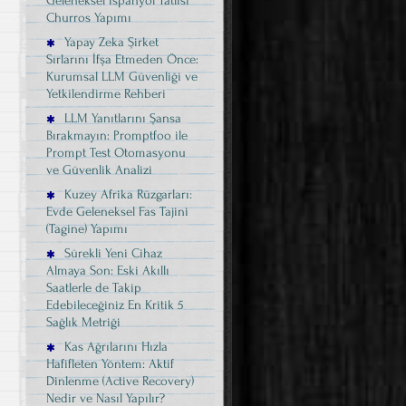
Geleneksel İspanyol Tatlısı
Churros Yapımı
Yapay Zeka Şirket
Sırlarını İfşa Etmeden Önce:
Kurumsal LLM Güvenliği ve
Yetkilendirme Rehberi
LLM Yanıtlarını Şansa
Bırakmayın: Promptfoo ile
Prompt Test Otomasyonu
ve Güvenlik Analizi
Kuzey Afrika Rüzgarları:
Evde Geleneksel Fas Tajini
(Tagine) Yapımı
Sürekli Yeni Cihaz
Almaya Son: Eski Akıllı
Saatlerle de Takip
Edebileceğiniz En Kritik 5
Sağlık Metriği
Kas Ağrılarını Hızla
Hafifleten Yöntem: Aktif
Dinlenme (Active Recovery)
Nedir ve Nasıl Yapılır?