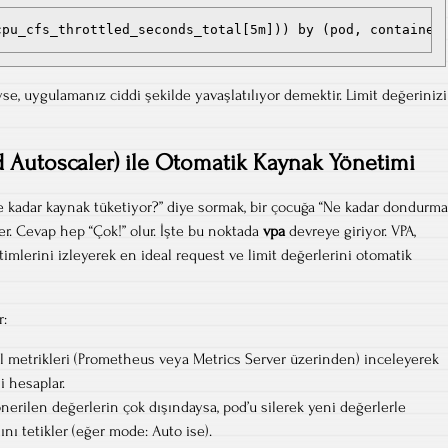
cpu_cfs_throttled_seconds_total[5m])) by (pod, container
e, uygulamanız ciddi şekilde yavaşlatılıyor demektir. Limit değerinizi
od Autoscaler) ile Otomatik Kaynak Yönetimi
e kadar kaynak tüketiyor?” diye sormak, bir çocuğa “Ne kadar dondurma
er. Cevap hep “Çok!” olur. İşte bu noktada
vpa
devreye giriyor. VPA,
imlerini izleyerek en ideal request ve limit değerlerini otomatik
r:
l metrikleri (Prometheus veya Metrics Server üzerinden) inceleyerek
i hesaplar.
nerilen değerlerin çok dışındaysa, pod’u silerek yeni değerlerle
nı tetikler (eğer mode: Auto ise).