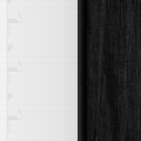
e}{"\t"}{.status.containerStatuses[*].lastState.terminat
i