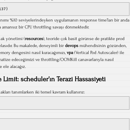
137)
llanımı %10 seviyelerindeyken uygulamanın response time’ları bir anda
da amansız bir CPU throttling savaşı dönmektedir.
ak yönetimi (
resources
), teoride çok basit görünse de pratikte prod
lasıdır. Bu makalede, deneyimli bir
devops
mühendisinin gözünden,
ory dengesini nasıl kuracağımızı,
vpa
(Vertical Pod Autoscaler) ile
atize edeceğimizi ve throttling/OOMKill canavarlarıyla nasıl
 ele alacağız.
 Limit: scheduler’ın Terazi Hassasiyeti
ları tanımlarken iki temel kavram kullanırız: