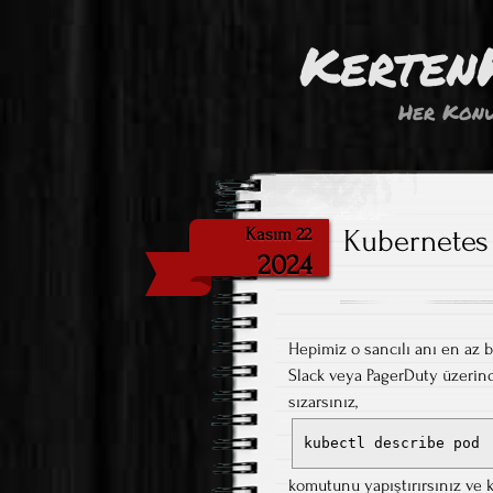
Kerten
Her Konu
Kubernetes 
Kasım 22
2024
Hepimiz o sancılı anı en az 
Slack veya PagerDuty üzerind
sızarsınız,
kubectl describe pod
komutunu yapıştırırsınız ve 