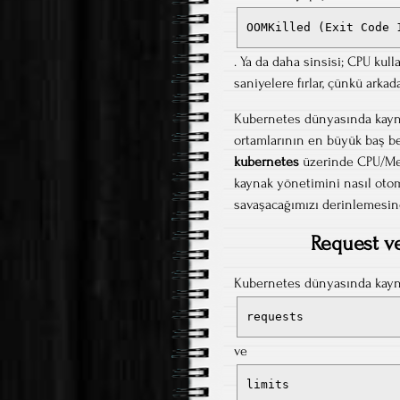
OOMKilled (Exit Code 
. Ya da daha sinsisi; CPU ku
saniyelere fırlar, çünkü arka
Kubernetes dünyasında kayn
ortamlarının en büyük baş be
kubernetes
üzerinde CPU/Mem
kaynak yönetimini nasıl otom
savaşacağımızı derinlemesine
Request ve
Kubernetes dünyasında kaynak
requests
ve
limits