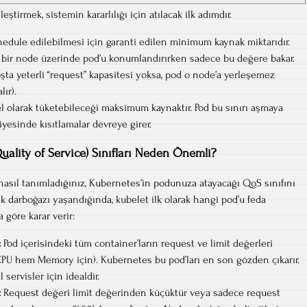
leştirmek, sistemin kararlılığı için atılacak ilk adımdır.
hedule edilebilmesi için garanti edilen minimum kaynak miktarıdır.
 bir node üzerinde pod’u konumlandırırken sadece bu değere bakar.
ta yeterli “request” kapasitesi yoksa, pod o node’a yerleşemez
ır).
el olarak tüketebileceği maksimum kaynaktır. Pod bu sınırı aşmaya
iyesinde kısıtlamalar devreye girer.
uality of Service) Sınıfları Neden Önemli?
 nasıl tanımladığınız, Kubernetes’in podunuza atayacağı QoS sınıfını
k darboğazı yaşandığında, kubelet ilk olarak hangi pod’u feda
 göre karar verir:
:
Pod içerisindeki tüm container’ların request ve limit değerleri
 CPU hem Memory için). Kubernetes bu pod’ları en son gözden çıkarır.
 servisler için idealdir.
:
Request değeri limit değerinden küçüktür veya sadece request