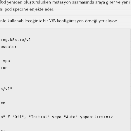
Pod yeniden oluşturulurken mutasyon aşamasında araya girer ve yeni
ni pod spec’ine enjekte eder.
le kullanabileceğiniz bir VPA konfigürasyon örneği yer alıyor:
ing.k8s.io/v1

oscaler

-vpa

ion

s/v1"



ce

o" # "Off", "Initial" veya "Auto" yapabilirsiniz.

s:
