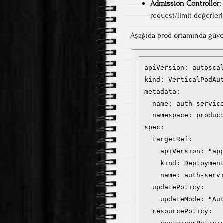
Admission Controller:
request/limit değerleri
Aşağıda prod ortamında güven
apiVersion: autoscal
kind: VerticalPodAut
metadata:

  name: auth-service
  namespace: product
spec:

  targetRef:

    apiVersion: "app
    kind: Deployment
    name: auth-servi
  updatePolicy:

    updateMode: "Aut
  resourcePolicy:

    containerPolicie