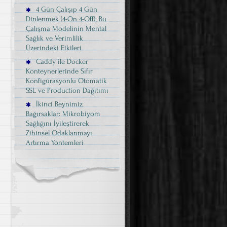
4 Gün Çalışıp 4 Gün
Dinlenmek (4-On 4-Off): Bu
Çalışma Modelinin Mental
Sağlık ve Verimlilik
Üzerindeki Etkileri
Caddy ile Docker
Konteynerlerinde Sıfır
Konfigürasyonlu Otomatik
SSL ve Production Dağıtımı
İkinci Beynimiz
Bağırsaklar: Mikrobiyom
Sağlığını İyileştirerek
Zihinsel Odaklanmayı
Artırma Yöntemleri