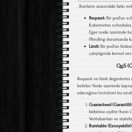
. Bunların arasındaki farkı net
Request:
Bir pod’un sc
Kubernetes scheduler,
Eğer node üzerinde boş
(Pending durumunda kal
Limit:
Bir pod’un fiziks
çalıştığında kernel sev
QoS (Q
Request ve limit değerlerini
belirler. Node üzerinde kayna
edeceğine (eviction) bu sınıfa
Guaranteed (Garantili)
birbirine eşittir (hem
Veritabanları ve stateful
Burstable (Esneyebilir)