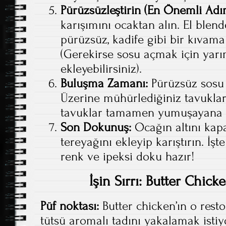
Pürüzsüzleştirin (En Önemli Adım
karışımını ocaktan alın. El ble
pürüzsüz, kadife gibi bir kıvama
(Gerekirse sosu açmak için yarı
ekleyebilirsiniz).
Buluşma Zamanı:
Pürüzsüz sosu t
Üzerine mühürlediğiniz tavukları
tavuklar tamamen yumuşayana ka
Son Dokunuş:
Ocağın altını kapa
tereyağını ekleyip karıştırın. İ
renk ve ipeksi doku hazır!
İşin Sırrı: Butter Chick
Püf noktası:
Butter chicken’ın o resto
tütsü aromalı tadını yakalamak istiy