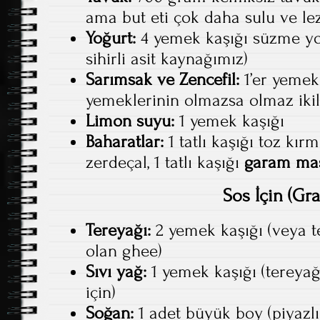
ama but eti çok daha sulu ve lezz
Yoğurt:
4 yemek kaşığı süzme y
sihirli asit kaynağımız)
Sarımsak ve Zencefil:
1’er yemek
yemeklerinin olmazsa olmaz ikili
Limon suyu:
1 yemek kaşığı
Baharatlar:
1 tatlı kaşığı toz kırm
zerdeçal, 1 tatlı kaşığı
garam ma
Sos İçin (Gra
Tereyağı:
2 yemek kaşığı (veya t
olan ghee)
Sıvı yağ:
1 yemek kaşığı (tereya
için)
Soğan:
1 adet büyük boy (piyazl