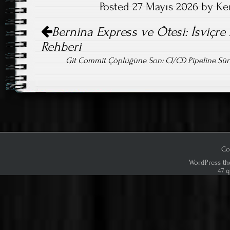
Posted 27 Mayıs 2026 by Ke
n
Post
Bernina Express ve Ötesi: İsviçre 
navigation
Rehberi
Git Commit Çöplüğüne Son: CI/CD Pipeline Süre
Co
WordPress th
47 q