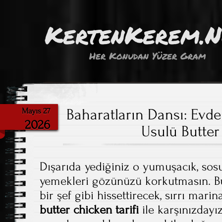
KertenKerem.
Her Konudan Yüzer Gram
Baharatların Dansı: Evde
Mayıs 27
2026
Usulü Butte
Dışarıda yediğiniz o yumuşacık, so
yemekleri gözünüzü korkutmasın. B
bir şef gibi hissettirecek, sırrı mari
butter chicken tarifi
ile karşınızdayız