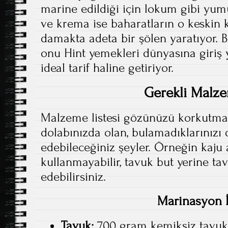
marine edildiği için lokum gibi yum
ve krema ise baharatların o keskin 
damakta adeta bir şölen yaratıyor. Bu
onu Hint yemekleri dünyasına giriş 
ideal tarif haline getiriyor.
Gerekli Malz
Malzeme listesi gözünüzü korkutma
dolabınızda olan, bulamadıklarınızı
edebileceğiniz şeyler. Örneğin kaju a
kullanmayabilir, tavuk but yerine ta
edebilirsiniz.
Marinasyon İ
Tavuk:
700 gram kemiksiz tavuk 