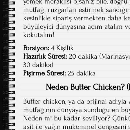
yemek meraklısı olsanız bile, doğru
mutfağı rüzgarları estirmek sandığı
kesinlikle sipariş vermekten daha key
büyüleyici dünyasına adım atalım v
kokutalım!
Porsiyon:
4 Kişilik
Hazırlık Süresi:
20 dakika (Marinasy
30 dakika)
Pişirme Süresi:
25 dakika
Neden Butter Chicken? 
Butter chicken, ya da orijinal adıyla
mutfağının dünyaya sunduğu en büyü
Neden mi bu kadar seviliyor? Çünkü
asit ile yağın mükemmel dengesini 