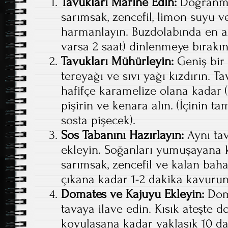
Tavukları Marine Edin:
Doğranmış
sarımsak, zencefil, limon suyu v
harmanlayın. Buzdolabında en az
varsa 2 saat) dinlenmeye bırakın
Tavukları Mühürleyin:
Geniş bir 
tereyağı ve sıvı yağı kızdırın. Ta
hafifçe karamelize olana kadar (
pişirin ve kenara alın. (İçinin t
sosta pişecek).
Sos Tabanını Hazırlayın:
Aynı ta
ekleyin. Soğanları yumuşayana 
sarımsak, zencefil ve kalan baha
çıkana kadar 1-2 dakika kavurun
Domates ve Kajuyu Ekleyin:
Doma
tavaya ilave edin. Kısık ateşte 
koyulaşana kadar yaklaşık 10 da