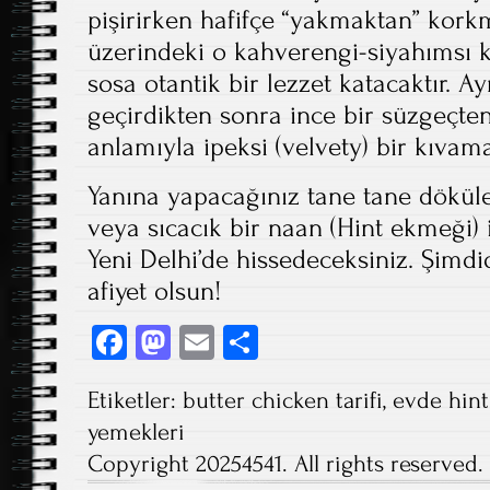
pişirirken hafifçe “yakmaktan” kork
üzerindeki o kahverengi-siyahımsı k
sosa otantik bir lezzet katacaktır. 
geçirdikten sonra ince bir süzgeçte
anlamıyla ipeksi (velvety) bir kıvama
Yanına yapacağınız tane tane döküle
veya sıcacık bir naan (Hint ekmeği)
Yeni Delhi’de hissedeceksiniz. Şimdi
afiyet olsun!
Fa
M
E
S
ce
as
m
ha
Etiketler:
butter chicken tarifi
,
evde hint
b
to
ail
re
yemekleri
o
d
Copyright 20254541. All rights reserved.
ok
o