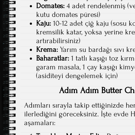
Domates:
4 adet rendelenmiş (ve
kutu domates püresi)
Kaju:
10-12 adet çiğ kaju (sosu koy
kremsilik katar, yoksa yerine kr
artırabilirsiniz)
Krema:
Yarım su bardağı sıvı k
Baharatlar:
1 tatlı kaşığı toz kırmı
garam masala, 1 çay kaşığı kimyon
(asiditeyi dengelemek için)
Adım Adım Butter Chi
Adımları sırayla takip ettiğinizde he
ilerlediğini göreceksiniz. İşte evde
aşamaları: