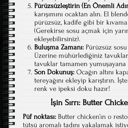
Pürüzsüzleştirin (En Önemli Adım
karışımını ocaktan alın. El ble
pürüzsüz, kadife gibi bir kıvama
(Gerekirse sosu açmak için yarı
ekleyebilirsiniz).
Buluşma Zamanı:
Pürüzsüz sosu t
Üzerine mühürlediğiniz tavukları
tavuklar tamamen yumuşayana ka
Son Dokunuş:
Ocağın altını kapa
tereyağını ekleyip karıştırın. İ
renk ve ipeksi doku hazır!
İşin Sırrı: Butter Chick
Püf noktası:
Butter chicken’ın o resto
tütsü aromalı tadını yakalamak istiy