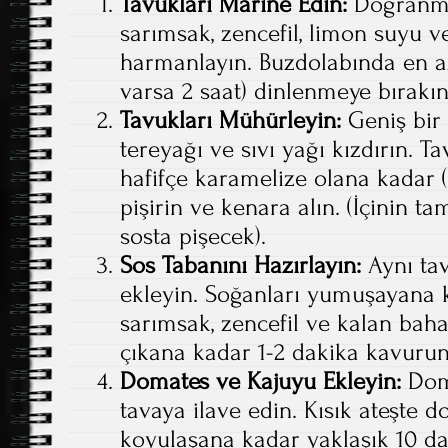
Tavukları Marine Edin:
Doğranmış
sarımsak, zencefil, limon suyu v
harmanlayın. Buzdolabında en az
varsa 2 saat) dinlenmeye bırakın
Tavukları Mühürleyin:
Geniş bir 
tereyağı ve sıvı yağı kızdırın. Ta
hafifçe karamelize olana kadar (
pişirin ve kenara alın. (İçinin t
sosta pişecek).
Sos Tabanını Hazırlayın:
Aynı ta
ekleyin. Soğanları yumuşayana 
sarımsak, zencefil ve kalan baha
çıkana kadar 1-2 dakika kavurun
Domates ve Kajuyu Ekleyin:
Doma
tavaya ilave edin. Kısık ateşte 
koyulaşana kadar yaklaşık 10 da