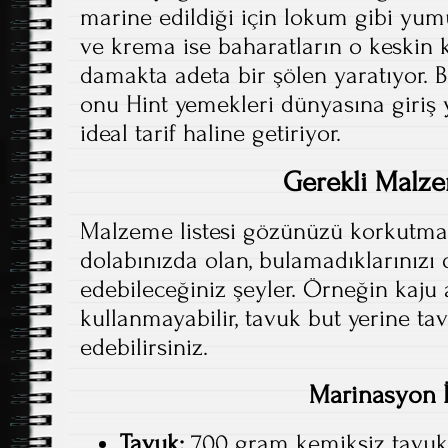
marine edildiği için lokum gibi yum
ve krema ise baharatların o keskin 
damakta adeta bir şölen yaratıyor. Bu
onu Hint yemekleri dünyasına giriş 
ideal tarif haline getiriyor.
Gerekli Malz
Malzeme listesi gözünüzü korkutma
dolabınızda olan, bulamadıklarınızı
edebileceğiniz şeyler. Örneğin kaju a
kullanmayabilir, tavuk but yerine ta
edebilirsiniz.
Marinasyon İ
Tavuk:
700 gram kemiksiz tavuk 