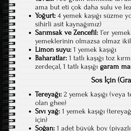
ama but eti çok daha sulu ve lezz
Yoğurt:
4 yemek kaşığı süzme y
sihirli asit kaynağımız)
Sarımsak ve Zencefil:
1’er yemek
yemeklerinin olmazsa olmaz ikili
Limon suyu:
1 yemek kaşığı
Baharatlar:
1 tatlı kaşığı toz kırm
zerdeçal, 1 tatlı kaşığı
garam ma
Sos İçin (Gra
Tereyağı:
2 yemek kaşığı (veya t
olan ghee)
Sıvı yağ:
1 yemek kaşığı (tereya
için)
Soğan:
1 adet büyük boy (piyazl