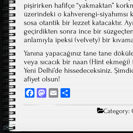
pişirirken hafifçe “yakmaktan” kork
üzerindeki o kahverengi-siyahımsı k
sosa otantik bir lezzet katacaktır. 
geçirdikten sonra ince bir süzgeçte
anlamıyla ipeksi (velvety) bir kıvama
Yanına yapacağınız tane tane döküle
veya sıcacık bir naan (Hint ekmeği)
Yeni Delhi’de hissedeceksiniz. Şimdi
afiyet olsun!
Fa
M
E
S
ce
as
m
ha
b
to
ail
re
Category:
o
d
ok
o