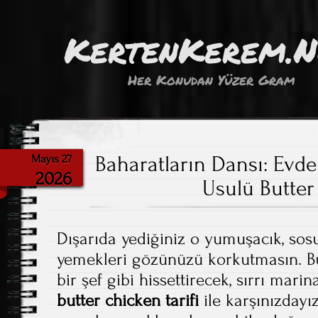
KertenKerem.
Her Konudan Yüzer Gram
Baharatların Dansı: Evde
Mayıs 27
2026
Usulü Butte
Dışarıda yediğiniz o yumuşacık, so
yemekleri gözünüzü korkutmasın. B
bir şef gibi hissettirecek, sırrı mari
butter chicken tarifi
ile karşınızdayız