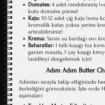
Domates:
4 adet rendelenmiş (ve
kutu domates püresi)
Kaju:
10-12 adet çiğ kaju (sosu koy
kremsilik katar, yoksa yerine kr
artırabilirsiniz)
Krema:
Yarım su bardağı sıvı k
Baharatlar:
1 tatlı kaşığı toz kırmı
garam masala, 1 çay kaşığı kimyon
(asiditeyi dengelemek için)
Adım Adım Butter Chi
Adımları sırayla takip ettiğinizde he
ilerlediğini göreceksiniz. İşte evde
aşamaları: