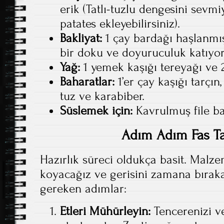
erik (Tatlı-tuzlu dengesini sevm
patates ekleyebilirsiniz).
Bakliyat:
1 çay bardağı haşlanmı
bir doku ve doyuruculuk katıyor
Yağ:
1 yemek kaşığı tereyağı ve 
Baharatlar:
1’er çay kaşığı tarçın,
tuz ve karabiber.
Süslemek için:
Kavrulmuş file ba
Adım Adım Fas Taj
Hazırlık süreci oldukça basit. Malze
koyacağız ve gerisini zamana bıraka
gereken adımlar:
Etleri Mühürleyin:
Tencerenizi ve