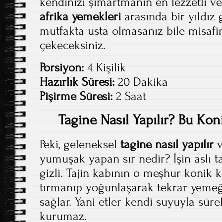
kendinizi şımartmanın en lezzetli v
afrika yemekleri
arasında bir yıldız g
mutfakta usta olmasanız bile misafir
çekeceksiniz.
Porsiyon:
4 Kişilik
Hazırlık Süresi:
20 Dakika
Pişirme Süresi:
2 Saat
Tagine Nasıl Yapılır? Bu Kon
Peki, geleneksel
tagine nasıl yapılır
v
yumuşak yapan sır nedir? İşin aslı 
gizli. Tajin kabının o meşhur konik 
tırmanıp yoğunlaşarak tekrar yeme
sağlar. Yani etler kendi suyuyla süre
kurumaz.