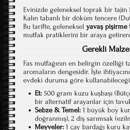
Evinizde geleneksel toprak bir tajin
Kalın tabanlı bir döküm tencere (Dut
Bu tarifte, geleneksel
yavaş pişirme 
mutfak pratiklerini bir araya getirer
Gerekli Malz
Fas mutfağının en belirgin özelliği ta
aromaların dengesidir. İşte ihtiyacı
evdeki duruma göre kullanabileceğini
Et:
500 gram kuzu kuşbaşı (Bütçe
bir alternatif arayanlar için tavu
Sebze & Temel:
1 büyük boy kur
doğranmış), 2 diş sarımsak (ezilm
Meyveler:
1 çay bardağı kuru kay