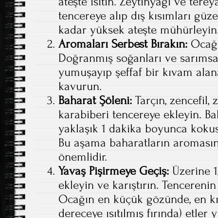
ateşte ısıtın. Zeytinyağı ve tereya
tencereye alıp dış kısımları güz
kadar yüksek ateşte mühürleyin
Aromaları Serbest Bırakın:
Ocağın
Doğranmış soğanları ve sarımsak
yumuşayıp şeffaf bir kıvam alan
kavurun.
Baharat Şöleni:
Tarçın, zencefil, 
karabiberi tencereye ekleyin. Bah
yaklaşık 1 dakika boyunca koku
Bu aşama baharatların aromasın
önemlidir.
Yavaş Pişirmeye Geçiş:
Üzerine 1
ekleyin ve karıştırın. Tencerenin
Ocağın en küçük gözünde, en kıs
dereceye ısıtılmış fırında) etle