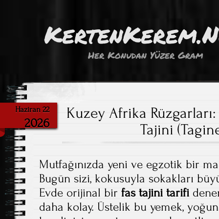
KertenKerem.
Her Konudan Yüzer Gram
Kuzey Afrika Rüzgarları:
Haziran 22
2026
Tajini (Tagin
Mutfağınızda yeni ve egzotik bir m
Bugün sizi, kokusuyla sokakları büy
Evde orijinal bir
fas tajini tarifi
denem
daha kolay. Üstelik bu yemek, yoğu