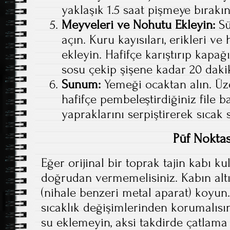
yaklaşık 1.5 saat pişmeye bırakın
Meyveleri ve Nohutu Ekleyin:
Sü
açın. Kuru kayısıları, erikleri v
ekleyin. Hafifçe karıştırıp kapağ
sosu çekip şişene kadar 20 dakik
Sunum:
Yemeği ocaktan alın. Üz
hafifçe pembeleştirdiğiniz file b
yapraklarını serpiştirerek sıcak 
Püf Noktas
Eğer orijinal bir toprak tajin kabı kul
doğrudan vermemelisiniz. Kabın altın
(nihale benzeri metal aparat) koyun.
sıcaklık değişimlerinden korumalısı
su eklemeyin, aksi takdirde çatlama