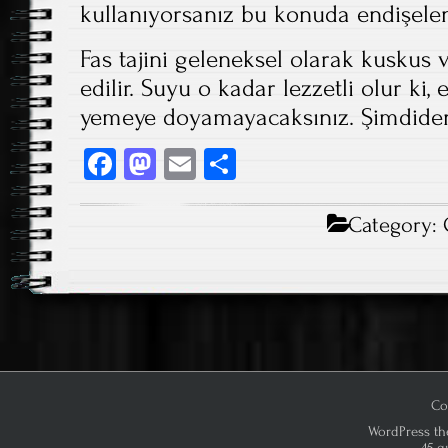
kullanıyorsanız bu konuda endişel
Fas tajini geleneksel olarak kuskus
edilir. Suyu o kadar lezzetli olur ki
yemeye doyamayacaksınız. Şimdiden 
Fa
M
E
S
ce
as
m
ha
b
to
ail
re
Category:
o
d
ok
o
n
Co
WordPress th
45 q