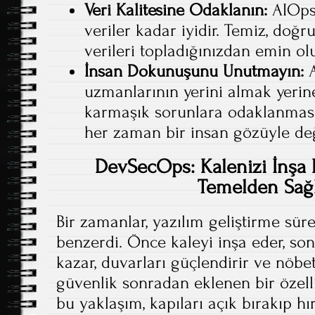
Veri Kalitesine Odaklanın:
AIOps 
veriler kadar iyidir. Temiz, doğr
verileri topladığınızdan emin ol
İnsan Dokunuşunu Unutmayın:
A
uzmanlarının yerini almak yerine
karmaşık sorunlara odaklanmasını
her zaman bir insan gözüyle değ
DevSecOps: Kalenizi İnşa 
Temelden Sağ
Bir zamanlar, yazılım geliştirme sür
benzerdi. Önce kaleyi inşa eder, so
kazar, duvarları güçlendirir ve nöbetçi
güvenlik sonradan eklenen bir özelli
bu yaklaşım, kapıları açık bırakıp hı