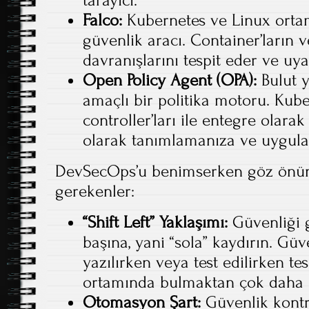
tarayıcı.
Falco:
Kubernetes ve Linux ortam
güvenlik aracı. Container’ların
davranışlarını tespit eder ve uyar
Open Policy Agent (OPA):
Bulut y
amaçlı bir politika motoru. Kub
controller’ları ile entegre olarak
olarak tanımlamanıza ve uygula
DevSecOps’u benimserken göz önü
gerekenler:
“Shift Left” Yaklaşımı:
Güvenliği g
başına, yani “sola” kaydırın. Güv
yazılırken veya test edilirken te
ortamında bulmaktan çok daha u
Otomasyon Şart:
Güvenlik kontr