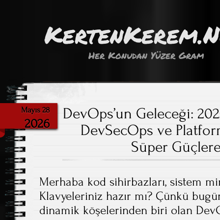
KertenKerem.
Her Konudan Yüzer Gram
DevOps’un Geleceği: 202
Mayıs 28
2026
DevSecOps ve Platfor
Süper Güçler
Merhaba kod sihirbazları, sistem mim
Klavyeleriniz hazır mı? Çünkü bugün,
dinamik köşelerinden biri olan Dev