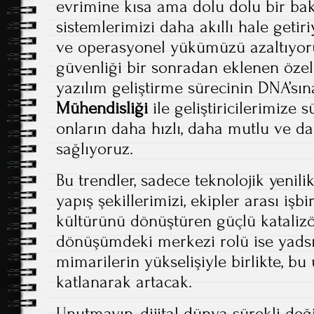
evrimine kısa ama dolu dolu bir bak
sistemlerimizi daha akıllı hale getir
ve operasyonel yükümüzü azaltıyor
güvenliği bir sonradan eklenen özell
yazılım geliştirme sürecinin DNA’sın
Mühendisliği
ile geliştiricilerimize 
onların daha hızlı, daha mutlu ve d
sağlıyoruz.
Bu trendler, sadece teknolojik yenili
yapış şekillerimizi, ekipler arası işbi
kültürünü dönüştüren güçlü katalizö
dönüşümdeki merkezi rolü ise yadsı
mimarilerin yükselişiyle birlikte, b
katlanarak artacak.
Unutmayın, dijital dünya sürekli değ