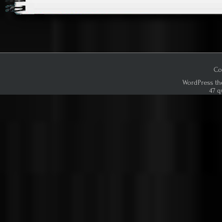
Co
WordPress th
47 q