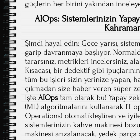
güçlerin her birini yakından inceley
AIOps: Sistemlerinizin Yapay
Kahraman
Şimdi hayal edin: Gece yarısı, siste
garip davranmaya başlıyor. Normald
tararsınız, metrikleri incelersiniz, a
Kısacası, bir dedektif gibi ipuçlarını
tüm bu işleri sizin yerinize yapan, 
çıkmadan size haber veren süper zek
İşte
AIOps
tam olarak bu! Yapay zek
(ML) algoritmalarını kullanarak IT op
Operations) otomatikleştiren ve iyileş
sistemlerinizin kahve makinesi boz
makinesi arızalanacak, yedek parça si