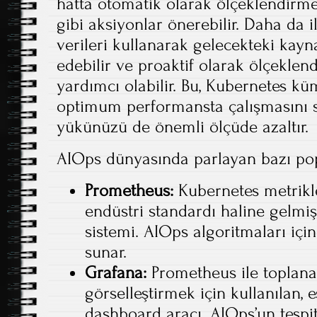
hatta otomatik olarak ölçeklendirm
gibi aksiyonlar önerebilir. Daha da i
verileri kullanarak gelecekteki kayn
edebilir ve proaktif olarak ölçeklen
yardımcı olabilir. Bu, Kubernetes k
optimum performansta çalışmasını 
yükünüzü de önemli ölçüde azaltır.
AIOps dünyasında parlayan bazı pop
Prometheus:
Kubernetes metrikle
endüstri standardı haline gelmiş
sistemi. AIOps algoritmaları içi
sunar.
Grafana:
Prometheus ile toplana
görselleştirmek için kullanılan, 
dashboard aracı. AIOps’un tespit