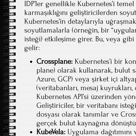
IDP’ler genellikle Kubernetes’i temel 
karmaşıklığını geliştiricilerden soyutla
Kubernetes’in detaylarıyla uğraşmak
soyutlamalarla (örneğin, bir “uygula
isteği) etkileşime girer. Bu, veya gi
gelir:
Crossplane:
Kubernetes’i bir kon
plane) olarak kullanarak, bulut s
Azure, GCP) veya şirket içi alty
(veritabanları, mesaj kuyrukları
Kubernetes API’si üzerinden yön
Geliştiriciler, bir veritabanı is
dosyası olarak tanımlar ve Cro
gerçek bulut kaynağına dönüştü
KubeVela:
Uygulama dağıtımını ve