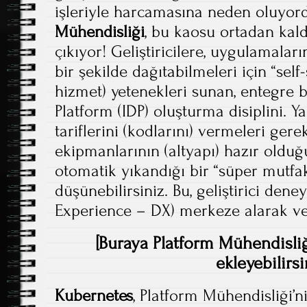
işleriyle harcamasına neden oluyord
Mühendisliği
, bu kaosu ortadan kal
çıkıyor! Geliştiricilere, uygulamalar
bir şekilde dağıtabilmeleri için “sel
hizmet) yetenekleri sunan, entegre b
Platform (IDP) oluşturma disiplini. Ya
tariflerini (kodlarını) vermeleri ger
ekipmanlarının (altyapı) hazır olduğu
otomatik yıkandığı bir “süper mutfa
düşünebilirsiniz. Bu, geliştirici den
Experience – DX) merkeze alarak verim
[Buraya Platform Mühendisliği 
ekleyebilirsi
Kubernetes
, Platform Mühendisliği’ni