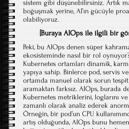
sistem gibi düşünebilirsiniz. Artık
boğuşmak yerine, AI’ın gücüyle proa
olabiliyoruz.
[Buraya AIOps ile ilgili bir gö
Peki, bu AIOps denen süper kahram
ekosisteminde nasıl bir rol oynuyor? 
Kubernetes ortamları dinamik, karma
yapıya sahip. Binlerce pod, servis v
ortamda manuel olarak sorun tespit
aramaktan farksız. AIOps, burada de
Kubernetes metriklerini, loglarını ve
zamanlı olarak analiz ederek anormal
Örneğin, bir pod’un CPU kullanımın
artış olduğunda, AIOps bunu hemen fa