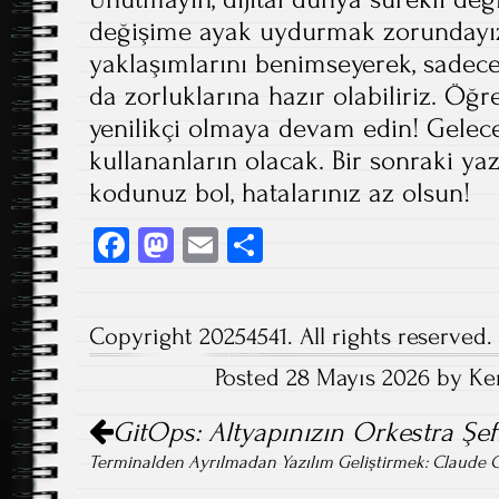
değişime ayak uydurmak zorundayız
yaklaşımlarını benimseyerek, sadece
da zorluklarına hazır olabiliriz. Ö
yenilikçi olmaya devam edin! Gelece
kullananların olacak. Bir sonraki y
kodunuz bol, hatalarınız az olsun!
Fa
M
E
S
ce
as
m
ha
b
to
ail
re
Copyright 20254541. All rights reserved.
o
d
Posted 28 Mayıs 2026 by Ke
ok
o
Post
n
GitOps: Altyapınızın Orkestra Şefi
navigation
Terminalden Ayrılmadan Yazılım Geliştirmek: Claude Co