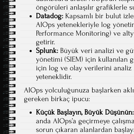
öngörüleri anlaşılır grafiklerle s
Datadog:
Kapsamlı bir bulut izle
AIOps yetenekleriyle log yöneti
Performance Monitoring) ve alty
getirir.
Splunk:
Büyük veri analizi ve güv
yönetimi (SIEM) için kullanılan 
için log ve olay verilerini anal
yeteneklidir.
AIOps yolculuğunuza başlarken akl
gereken birkaç ipucu:
Küçük Başlayın, Büyük Düşünün:
anda AIOps’a geçirmeye çalışmay
sorun çıkaran alanlardan başlaya