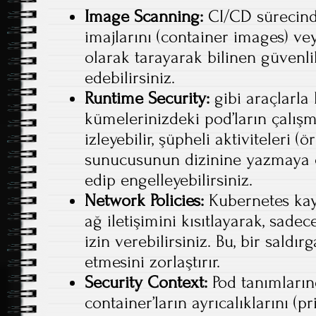
Image Scanning:
CI/CD sürecinde
imajlarını (container images) ve
olarak tarayarak bilinen güvenlik
edebilirsiniz.
Runtime Security:
gibi araçlarla
kümelerinizdeki pod’ların çalış
izleyebilir, şüpheli aktiviteleri (
sunucusunun dizinine yazmaya ç
edip engelleyebilirsiniz.
Network Policies:
Kubernetes kayn
ağ iletişimini kısıtlayarak, sadec
izin verebilirsiniz. Bu, bir saldı
etmesini zorlaştırır.
Security Context:
Pod tanımlarınd
container’ların ayrıcalıklarını (pri