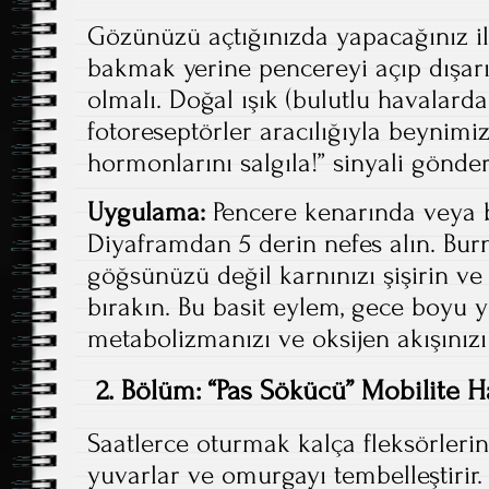
Gözünüzü açtığınızda yapacağınız il
bakmak yerine pencereyi açıp dışar
olmalı. Doğal ışık (bulutlu havalarda
fotoreseptörler aracılığıyla beynim
hormonlarını salgıla!” sinyali gönderi
Uygulama:
Pencere kenarında veya 
Diyaframdan 5 derin nefes alın. Bur
göğsünüzü değil karnınızı şişirin v
bırakın. Bu basit eylem, gece boyu 
metabolizmanızı ve oksijen akışınızı 
2. Bölüm: “Pas Sökücü” Mobilite Ha
Saatlerce oturmak kalça fleksörlerini
yuvarlar ve omurgayı tembelleştirir.