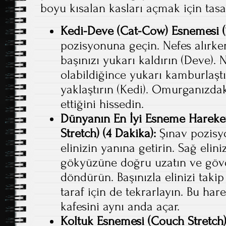
boyu kısalan kasları açmak için tasa
Kedi-Deve (Cat-Cow) Esnemesi (
pozisyonuna geçin. Nefes alırken
başınızı yukarı kaldırın (Deve). N
olabildiğince yukarı kamburlaşt
yaklaştırın (Kedi). Omurganızda
ettiğini hissedin.
Dünyanın En İyi Esneme Hareketi
Stretch) (4 Dakika):
Şınav pozisyo
elinizin yanına getirin. Sağ elini
gökyüzüne doğru uzatın ve göv
döndürün. Başınızla elinizi takip
taraf için de tekrarlayın. Bu har
kafesini aynı anda açar.
Koltuk Esnemesi (Couch Stretch)