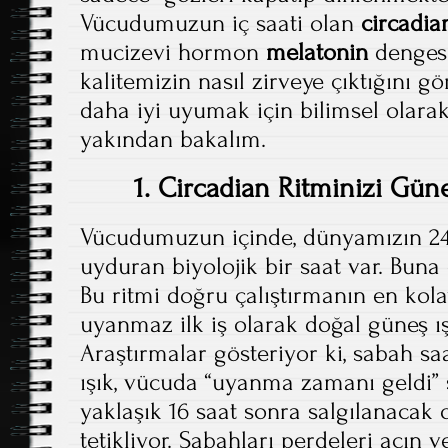
Vücudumuzun iç saati olan
circadia
mucizevi hormon
melatonin
dengesi
kalitemizin nasıl zirveye çıktığını g
daha iyi uyumak için bilimsel olar
yakından bakalım.
1. Circadian Ritminizi Gün
Vücudumuzun içinde, dünyamızın 24
uyduran biyolojik bir saat var. Buna 
Bu ritmi doğru çalıştırmanın en kola
uyanmaz ilk iş olarak doğal güneş ı
Araştırmalar gösteriyor ki, sabah sa
ışık, vücuda “uyanma zamanı geldi” 
yaklaşık 16 saat sonra salgılanacak 
tetikliyor. Sabahları perdeleri açın 