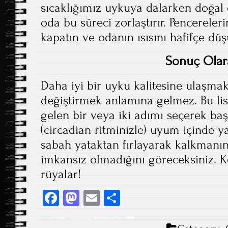
sıcaklığımız uykuya dalarken doğal o
oda bu süreci zorlaştırır. Pencereleri
kapatın ve odanın ısısını hafifçe dü
Sonuç Olar
Daha iyi bir uyku kalitesine ulaşmak
değiştirmek anlamına gelmez. Bu li
gelen bir veya iki adımı seçerek başl
(circadian ritminizle) uyum içinde 
sabah yataktan fırlayarak kalkmanın
imkansız olmadığını göreceksiniz. Ke
rüyalar!
Fa
M
E
S
ce
as
m
ha