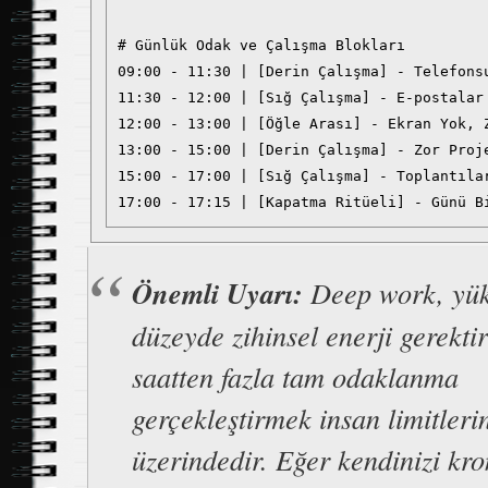
# Günlük Odak ve Çalışma Blokları

09:00 - 11:30 | [Derin Çalışma] - Telefonsu
11:30 - 12:00 | [Sığ Çalışma] - E-postalar 
12:00 - 13:00 | [Öğle Arası] - Ekran Yok, Z
13:00 - 15:00 | [Derin Çalışma] - Zor Proje
15:00 - 17:00 | [Sığ Çalışma] - Toplantılar
Önemli Uyarı:
Deep work, yü
düzeyde zihinsel enerji gerekti
saatten fazla tam odaklanma
gerçekleştirmek insan limitleri
üzerindedir. Eğer kendinizi kro