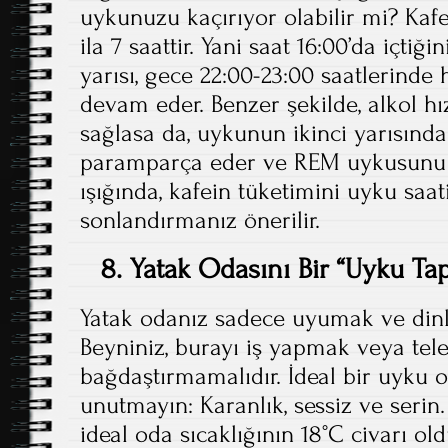
uykunuzu kaçırıyor olabilir mi? Kafe
ila 7 saattir. Yani saat 16:00’da içtiğ
yarısı, gece 22:00-23:00 saatlerind
devam eder. Benzer şekilde, alkol h
sağlasa da, uykunun ikinci yarısınd
paramparça eder ve REM uykusunu ba
ışığında, kafein tüketimini uyku saa
sonlandırmanız önerilir.
8. Yatak Odasını Bir “Uyku T
Yatak odanız sadece uyumak ve dinl
Beyniniz, burayı iş yapmak veya tel
bağdaştırmamalıdır. İdeal bir uyku o
unutmayın: Karanlık, sessiz ve serin.
ideal oda sıcaklığının 18°C civarı o