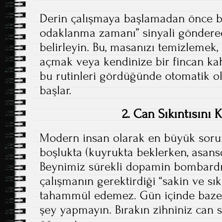
Derin çalışmaya başlamadan önce b
odaklanma zamanı” sinyali gönderec
belirleyin. Bu, masanızı temizlemek, b
açmak veya kendinize bir fincan kah
bu rutinleri gördüğünde otomatik o
başlar.
2. Can Sıkıntısını 
Modern insan olarak en büyük soru
boşlukta (kuyrukta beklerken, asans
Beynimiz sürekli dopamin bombardım
çalışmanın gerektirdiği “sakin ve sıkı
tahammül edemez. Gün içinde bazen
şey yapmayın. Bırakın zihniniz can s