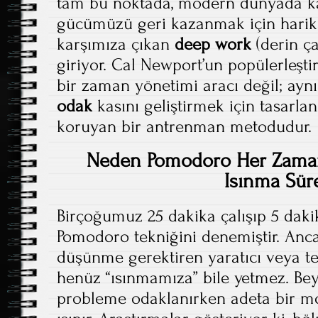
tam bu noktada, modern dünyada ka
gücümüzü geri kazanmak için harik
karşımıza çıkan
deep work
(derin ç
giriyor. Cal Newport’un popülerleşt
bir zaman yönetimi aracı değil; ay
odak
kasını geliştirmek için tasarlan
koruyan bir antrenman metodudur.
Neden Pomodoro Her Zaman
Isınma Süre
Birçoğumuz 25 dakika çalışıp 5 dak
Pomodoro tekniğini denemiştir. Anc
düşünme gerektiren yaratıcı veya te
henüz “ısınmamıza” bile yetmez. Be
probleme odaklanırken adeta bir mo