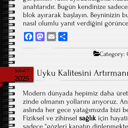
anahtarıdır. Bugün kendinize sadece 
blok ayırarak başlayın. Beyninizin 
nasıl olumlu yanıt verdiğini görünce
Fa
M
E
S
ce
as
m
ha
b
to
ail
re
Category:
o
d
ok
Uyku Kalitesini Artırman
o
Şubat 7
2025
n
Modern dünyada hepimiz daha üret
zinde olmanın yollarını arıyoruz. 
aslında her gece yatağımızda bizi bek
Fiziksel ve zihinsel
sağlık
için hayat
sadece “gözleri kapatıp dinlenmekte