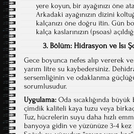
yere koyun, bir ayağınızı öne at
Arkadaki ayağınızın dizini kolt
kalçanızı öne doğru itin. Gün b
kalça kaslarınızın (psoas) açıldı
3. Bölüm: Hidrasyon ve Isı Şo
Gece boyunca nefes alıp vererek ve
yarım litre su kaybedersiniz. Dehid
sersemliğinin ve odaklanma güçlüğü
sorumlusudur.
Uygulama:
Oda sıcaklığında büyük b
çimdik kaliteli kaya tuzu veya birka
Tuz, hücrelerin suyu daha hızlı emm
banyoya gidin ve yüzünüze 3-4 kez 