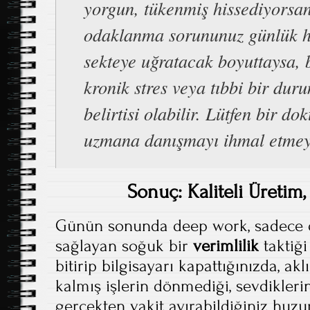
yorgun, tükenmiş hissediyorsan
odaklanma sorununuz günlük h
sekteye uğratacak boyuttaysa,
kronik stres veya tıbbi bir dur
belirtisi olabilir. Lütfen bir do
uzmana danışmayı ihmal etmey
Sonuç: Kaliteli Üretim
Günün sonunda deep work, sadece d
sağlayan soğuk bir
verimlilik
taktiği 
bitirip bilgisayarı kapattığınızda, ak
kalmış işlerin dönmediği, sevdikleri
gerçekten vakit ayırabildiğiniz huzu