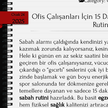
b
to
ail
re
Category:
o
d
ok
Ofis Çalışanları İçin 15 
o
Ocak 24
2025
n
Rutin
Sabah alarmı çaldığında kendinizi ya
kazımak zorunda kalıyorsanız, kesinli
Hele ki günün en az sekiz saatini bi
geçiren bir ofis çalışanıysanız, vüc
çıkardığı o “gıcırtı” seslerini çok iyi 
zinde başlamak ve gün boyu enerjik
spor salonunda ter dökmenize gerek 
temellere dayanan ve sadece 15 daki
sabah rutini
hazırladık. Bu basit
egz
hem fiziksel
sağlık
kalitenizi artıra