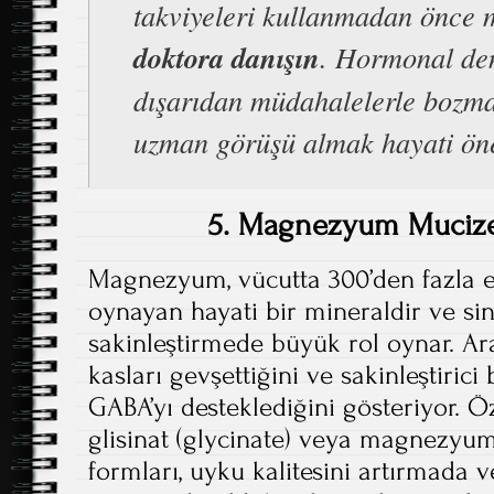
takviyeleri kullanmadan önce 
doktora danışın
. Hormonal den
dışarıdan müdahalelerle bozm
uzman görüşü almak hayati öne
5. Magnezyum Mucize
Magnezyum, vücutta 300’den fazla e
oynayan hayati bir mineraldir ve sin
sakinleştirmede büyük rol oynar. A
kasları gevşettiğini ve sakinleştirici
GABA’yı desteklediğini gösteriyor. 
glisinat (glycinate) veya magnezyum
formları, uyku kalitesini artırmada 