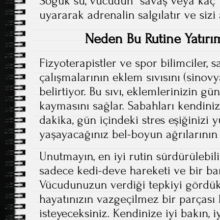
Soğuk su, vücudun “savaş veya kaç”
uyararak adrenalin salgılatır ve sizi 
Neden Bu Rutine Yatırı
Fizyoterapistler ve spor bilimciler, 
çalışmalarının eklem sıvısını (sinovya
belirtiyor. Bu sıvı, eklemlerinizin gü
kaymasını sağlar. Sabahları kendiniz
dakika, gün içindeki stres eşiğinizi 
yaşayacağınız bel-boyun ağrılarının
Unutmayın, en iyi rutin sürdürülebili
sadece kedi-deve hareketi ve bir bar
Vücudunuzun verdiği tepkiyi gördükt
hayatınızın vazgeçilmez bir parçası
isteyeceksiniz. Kendinize iyi bakın, i