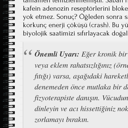
kafein adenozin reseptörlerini blok
yok etmez. Sonuç? Öğleden sonra sa
korkunç enerji çöküşü (crash). Bu yü
biyolojik saatimizi sıfırlayacak doğ
Önemli Uyarı:
Eğer kronik bir
veya eklem rahatsızlığınız (örn
fıtığı) varsa, aşağıdaki hareket
denemeden önce mutlaka bir d
fizyoterapiste danışın. Vücudun
dinleyin ve acı hissettiğiniz no
zorlamayı bırakın.