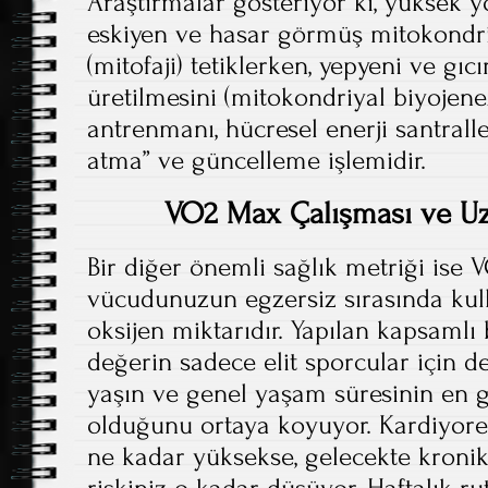
Araştırmalar gösteriyor ki, yüksek 
eskiyen ve hasar görmüş mitokondri
(mitofaji) tetiklerken, yepyeni ve gıc
üretilmesini (mitokondriyal biyojene
antrenmanı, hücresel enerji santralle
atma” ve güncelleme işlemidir.
VO2 Max Çalışması ve Uzu
Bir diğer önemli sağlık metriği ise 
vücudunuzun egzersiz sırasında ku
oksijen miktarıdır. Yapılan kapsamlı
değerin sadece elit sporcular için de
yaşın ve genel yaşam süresinin en gü
olduğunu ortaya koyuyor. Kardiyores
ne kadar yüksekse, gelecekte kroni