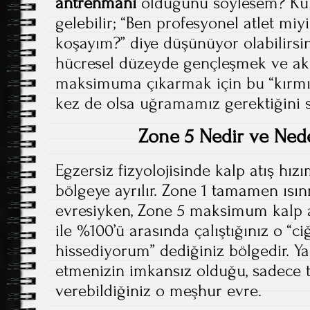
antrenmanı
olduğunu söylesem? Kul
gelebilir; “Ben profesyonel atlet mi
koşayım?” diye düşünüyor olabilirsi
hücresel düzeyde gençleşmek ve akc
maksimuma çıkarmak için bu “kırmız
kez de olsa uğramamız gerektiğini s
Zone 5 Nedir ve Nede
Egzersiz fizyolojisinde kalp atış hızı
bölgeye ayrılır. Zone 1 tamamen ıs
evresiyken, Zone 5 maksimum kalp a
ile %100’ü arasında çalıştığınız o “c
hissediyorum” dediğiniz bölgedir. Y
etmenizin imkansız olduğu, sadece t
verebildiğiniz o meşhur evre.