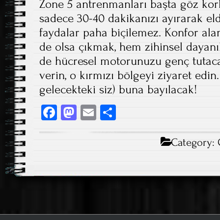
Zone 5 antrenmanları başta göz kor
sadece 30-40 dakikanızı ayırarak el
faydalar paha biçilemez. Konfor ala
de olsa çıkmak, hem zihinsel dayanık
de hücresel motorunuzu genç tutacak
verin, o kırmızı bölgeyi ziyaret edin
gelecekteki siz) buna bayılacak!
Fa
M
E
S
ce
as
m
ha
b
to
ail
re
Category:
o
d
ok
o
n