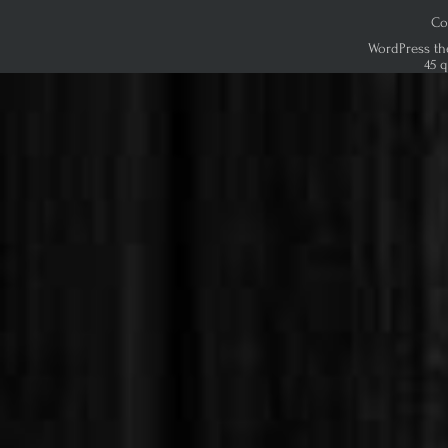
Co
WordPress th
45 q