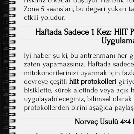
riskiniz o kadar düşüyor. Haftalık ru
Zone 5 seansları, bu değeri yukarı 
etkili yoludur.
Haftada Sadece 1 Kez: HIIT P
Uygulam
İyi haber şu ki, bu antrenmanı her
zaten yapamazsınız. Haftada sadece 
mitokondrilerinizi uyarmak için fazla
devreye çeşitli
hiit protokolleri
giriy
bisiklette, kürek aletinde veya açık
uygulayabileceğiniz, bilimsel olara
protokollerden birini aşağıda paylaş
Norveç Usulü 4×4 