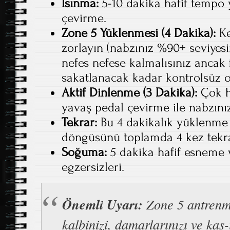
Isınma:
5-10 dakika hafif tempo 
çevirme.
Zone 5 Yüklenmesi (4 Dakika):
Ke
zorlayın (nabzınız %90+ seviyesi
nefes nefese kalmalısınız anca
sakatlanacak kadar kontrolsüz o
Aktif Dinlenme (3 Dakika):
Çok h
yavaş pedal çevirme ile nabzınız
Tekrar:
Bu 4 dakikalık yüklenme 
döngüsünü toplamda 4 kez tekra
Soğuma:
5 dakika hafif esneme 
egzersizleri.
Önemli Uyarı:
Zone 5 antrenm
kalbinizi, damarlarınızı ve kas-